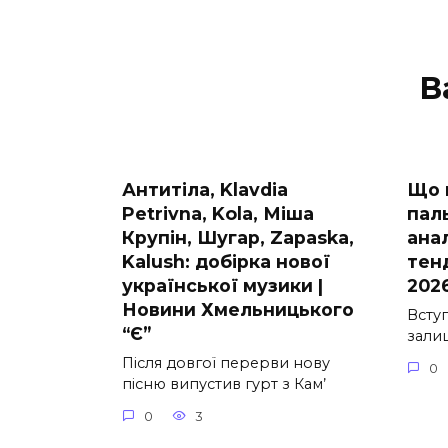
В
Антитіла, Klavdia
Що 
Petrivna, Kola, Міша
паль
Крупін, Шугар, Zapaska,
анал
Kalush: добірка нової
тен
української музики |
2026
Новини Хмельницького
Вступ
“Є”
зали
Після довгої перерви нову
0
пісню випустив гурт з Кам’
0
3