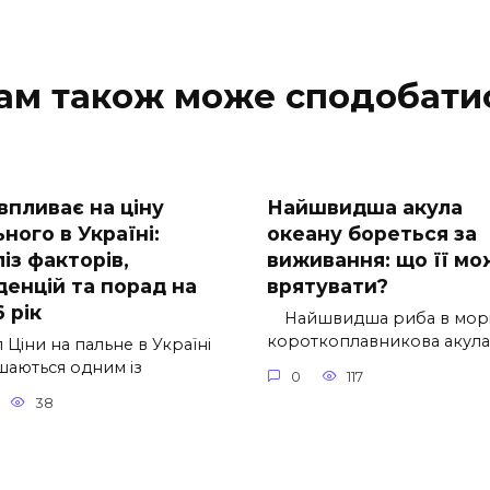
ам також може сподобати
впливає на ціну
Найшвидша акула
ного в Україні:
океану бореться за
із факторів,
виживання: що її мо
денцій та порад на
врятувати?
 рік
Найшвидша риба в морі
короткоплавникова акула
 Ціни на пальне в Україні
шаються одним із
0
117
38