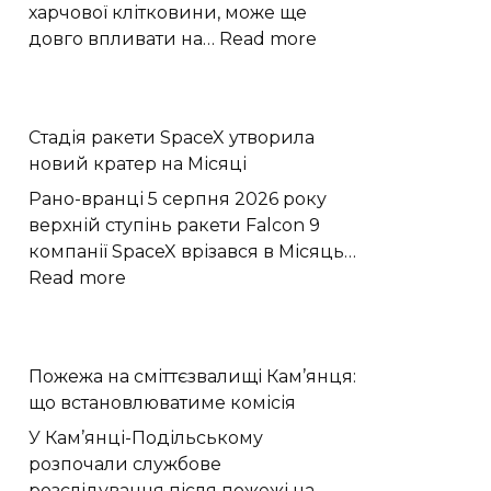
харчової клітковини, може ще
:
довго впливати на…
Read more
Бактерії
кишечника
тренують
Стадія ракети SpaceX утворила
епітелій
новий кратер на Місяці
зберігати
протизапальну
Рано-вранці 5 серпня 2026 року
пам’ять
верхній ступінь ракети Falcon 9
компанії SpaceX врізався в Місяць…
:
Read more
Стадія
ракети
SpaceX
Пожежа на сміттєзвалищі Кам’янця:
утворила
що встановлюватиме комісія
новий
кратер
У Кам’янці-Подільському
на
розпочали службове
Місяці
розслідування після пожежі на