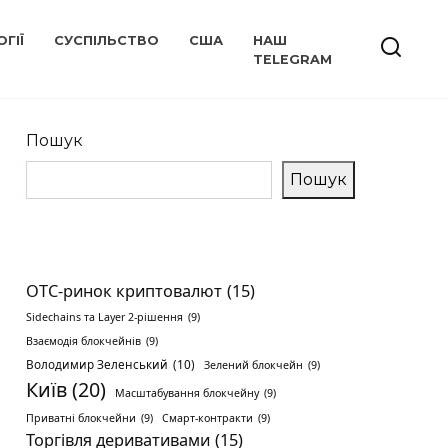
ГІЇ
СУСПІЛЬСТВО
США
НАШ
TELEGRAM
Пошук
Пошук
OTC-ринок криптовалют
(15)
Sidechains та Layer 2-рішення
(9)
Взаємодія блокчейнів
(9)
Володимир Зеленський
(10)
Зелений блокчейн
(9)
Київ
(20)
Масштабування блокчейну
(9)
Приватні блокчейни
(9)
Смарт-контракти
(9)
Торгівля деривативами
(15)