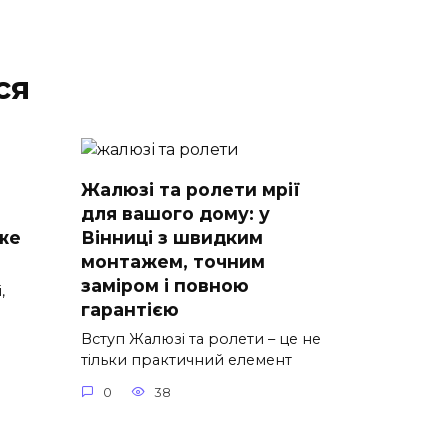
ся
Жалюзі та ролети мрії
для вашого дому: у
же
Вінниці з швидким
монтажем, точним
заміром і повною
,
гарантією
Вступ Жалюзі та ролети – це не
тільки практичний елемент
0
38