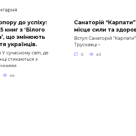
опору до успіху:
Санаторій “Карпати”
5 книг з ‘Білого
місце сили та здоров
а’, що змінюють
Вступ Санаторій “Карпати”
я українців.
Трускавці –
 У сучасному світі, де
0
43
нці стикаються з
енними
44