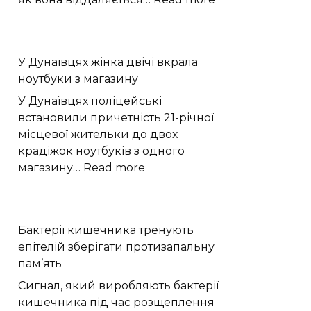
Астрономи
зафіксували
помітне
У Дунаївцях жінка двічі вкрала
падіння
ноутбуки з магазину
тиску
атмосфери
У Дунаївцях поліцейські
Плутона
встановили причетність 21-річної
місцевої жительки до двох
крадіжок ноутбуків з одного
:
магазину…
Read more
У
Дунаївцях
жінка
Бактерії кишечника тренують
двічі
епітелій зберігати протизапальну
вкрала
пам’ять
ноутбуки
з
Сигнал, який виробляють бактерії
магазину
кишечника під час розщеплення