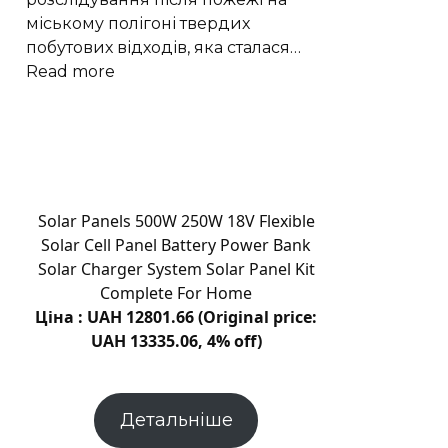
міському полігоні твердих
побутових відходів, яка сталася…
:
Read more
Пожежа
на
сміттєзвалищі
Кам’янця:
що
встановлюватиме
Solar Panels 500W 250W 18V Flexible
комісія
Solar Cell Panel Battery Power Bank
Solar Charger System Solar Panel Kit
Complete For Home
Ціна : UAH 12801.66 (Original price:
UAH 13335.06, 4% off)
Детальніше