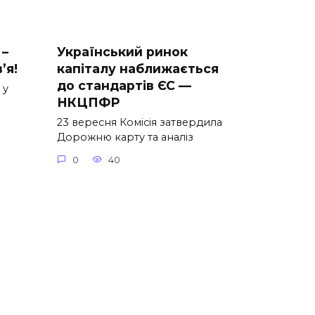
 –
Український ринок
’я!
капіталу наближається
до стандартів ЄС —
 у
НКЦПФР
23 вересня Комісія затвердила
Дорожню карту та аналіз
0
40