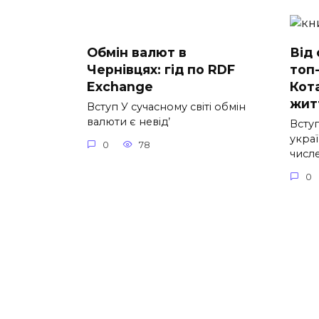
Обмін валют в
Від 
Чернівцях: гід по RDF
топ-
Exchange
Кот
житт
Вступ У сучасному світі обмін
валюти є невід’
Вступ
украї
0
78
числ
0