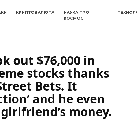
АКИ
КРИПТОВАЛЮТА
НАУКА ПРО
ТЕХНОЛО
КОСМОС
ok out $76,000 in
meme stocks thanks
treet Bets. It
tion’ and he even
s girlfriend’s money.