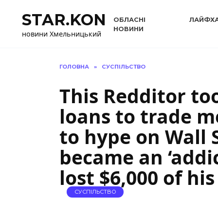
Перейти
STAR.KON
до
ОБЛАСНІ
ЛАЙФХ
вмісту
НОВИНИ
новини Хмельницький
ГОЛОВНА
»
СУСПІЛЬСТВО
This Redditor to
loans to trade 
to hype on Wall S
became an ‘addic
lost $6,000 of hi
СУСПІЛЬСТВО