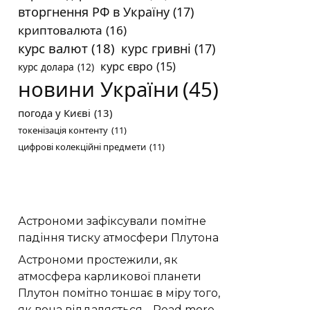
вторгнення РФ в Україну
(17)
криптовалюта
(16)
курс валют
(18)
курс гривні
(17)
курс євро
(15)
курс долара
(12)
новини України
(45)
погода у Києві
(13)
токенізація контенту
(11)
цифрові колекційні предмети
(11)
Астрономи зафіксували помітне
падіння тиску атмосфери Плутона
Астрономи простежили, як
атмосфера карликової планети
Плутон помітно тоншає в міру того,
:
як вона віддаляється…
Read more