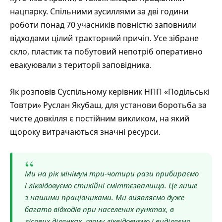
нацпарку. Спільними зусиллями за дві години
роботи понад 70 учасників повністю заповнили
відходами цілий тракторний причіп. Усе зібране
скло, пластик та побутовий непотріб оперативно
евакуювали з території заповідника.
Як розповів
Суспільному
керівник НПП «Подільські
Товтри» Руслан Якубаш, для установи боротьба за
чисте довкілля є постійним викликом, на який
щороку витрачаються значні ресурси.
“
Ми на рік мінімум три-чотири рази прибираємо
і ліквідовуємо стихійні сміттєзвалища. Це лише
з нашими працівниками. Ми виявляємо дуже
багато відходів при населених пунктах, в
лісових ділянках, тому ліквідовуємо і виділяємо.