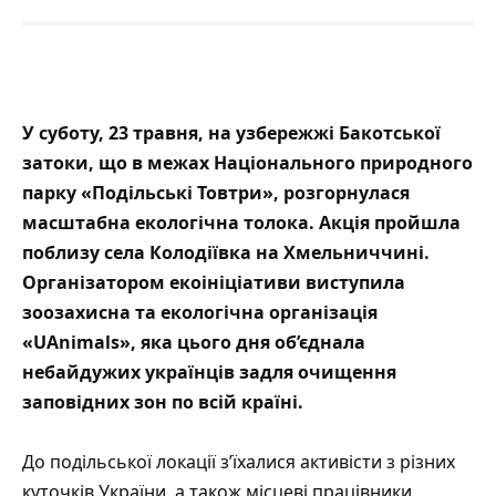
У суботу, 23 травня, на узбережжі Бакотської
затоки, що в межах Національного природного
парку «Подільські Товтри», розгорнулася
масштабна екологічна толока. Акція пройшла
поблизу села Колодіївка на Хмельниччині.
Організатором екоініціативи виступила
зоозахисна та екологічна організація
«UAnimals», яка цього дня об’єднала
небайдужих українців задля очищення
заповідних зон по всій країні.
До подільської локації з’їхалися активісти з різних
куточків України, а також місцеві працівники