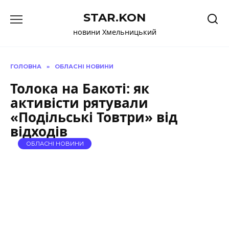
Перейти
STAR.KON
до
вмісту
новини Хмельницький
ГОЛОВНА
»
ОБЛАСНІ НОВИНИ
Толока на Бакоті: як
активісти рятували
«Подільські Товтри» від
відходів
ОБЛАСНІ НОВИНИ