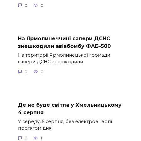
0
0
На Ярмолинеччині сапери ДСНС
знешкодили авіабомбу ФАБ-500
На території Ярмолинецької громади
сапери ДСНС знешкодили
0
0
Де не буде світла у Хмельницькому
4 серпня
У середу, 5 серпня, без електроенергії
протягом дня
0
1