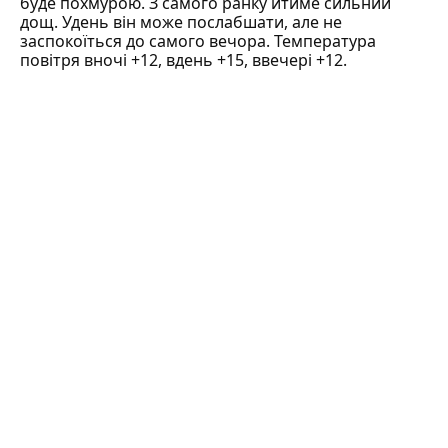
буде похмурою. З самого ранку йтиме сильний
дощ. Удень він може послабшати, але не
заспокоїться до самого вечора. Температура
повітря вночі +12, вдень +15, ввечері +12.