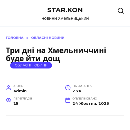
Перейти
STAR.KON
до
вмісту
новини Хмельницький
ГОЛОВНА
»
ОБЛАСНІ НОВИНИ
Три дні на Хмельниччині
буде йти дощ
ОБЛАСНІ НОВИНИ
АВТОР
НА ЧИТАННЯ
admin
2 хв
ПЕРЕГЛЯДІВ
ОПУБЛІКОВАНО
25
24 Жовтня, 2023