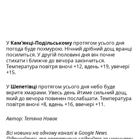
У
Кам’янці-Подільському
протягом усього дня
погода буде похмурою. Нічний дрібний дощ вранці
посилиться. У другій половині дня він почне
стихати і ближче до вечора закінчиться.
Температура повітря вночі +12, вдень +19, увечері
+15.
У
Шепетівці
протягом усього дня небо буде
вкрите хмарами. Увесь день йтиме сильний дощ,
який до вечора повинен послабшати. Температура
повітря вночі +8, вдень +16, ввечері +11.
Автор:
Тетяна Новак
Всі новини на одному каналі в
Google News
Підписуйтесь та оперативно слідкуйте за новинами