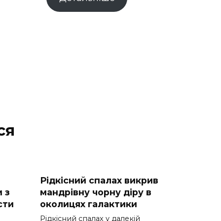
ся
Рідкісний спалах викрив
 з
мандрівну чорну діру в
сти
околицях галактики
Рідкісний спалах у далекій