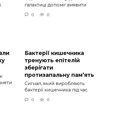
к
галактиці допоміг виявити
0
0
али
Бактерії кишечника
ку
тренують епітелій
зберігати
протизапальну пам’ять
к
анети
Сигнал, який виробляють
бактерії кишечника під час
0
0