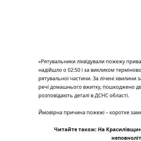
«Рятувальники ліквідували пожежу прив
надійшло о 02:50 і за викликом термінов
рятувальної частини. За лічені хвилини
речі домашнього вжитку, пошкоджено два 
розповідають деталі в ДСНС області.
Ймовірна причина пожежі – коротке зам
Читайте також:
На Красилівщин
неповнолі