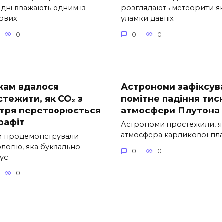
одні вважають одним із
розглядають метеорити я
ових
уламки давніх
0
0
0
ікам вдалося
Астрономи зафіксув
стежити, як CO₂ з
помітне падіння тис
ітря перетворюється
атмосфери Плутона
рафіт
Астрономи простежили, я
атмосфера карликової пл
ки продемонстрували
логію, яка буквально
0
0
гує
0