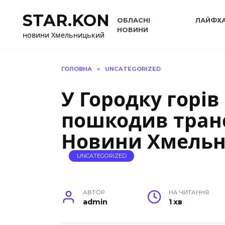
Перейти
STAR.KON
до
ОБЛАСНІ
ЛАЙФХ
вмісту
НОВИНИ
новини Хмельницький
ГОЛОВНА
»
UNCATEGORIZED
У Городку горів
пошкодив транс
Новини Хмельн
UNCATEGORIZED
АВТОР
НА ЧИТАННЯ
admin
1 хв