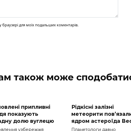
ому браузері для моїх подальших коментарів.
ам також може сподобати
новлені припливні
Рідкісні залізні
ддя показують
метеорити пов’язали
адну долю вуглецю
ядром астероїда Ве
овлення узбережжя
Планетологи давно