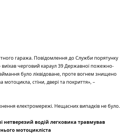
атного гаража. Повідомлення до Служби порятунку
о виїхав черговий караул 39 Державної пожежно-
 займання було ліквідоване, проте вогнем знищено
мотоцикла, стіни, двері та покриття», –
кнення електромережі. Нещасних випадків не було.
і нетверезий водій легковика травмував
тнього мотоцикліста