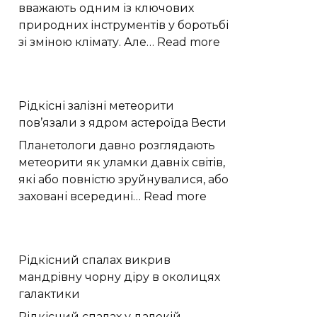
час
вважають одним із ключових
жнив
природних інструментів у боротьбі
на
:
зі зміною клімату. Але…
Read more
Хмельниччині
Відновлені
припливні
угіддя
Рідкісні залізні метеорити
показують
пов’язали з ядром астероїда Вести
складну
долю
Планетологи давно розглядають
вуглецю
метеорити як уламки давніх світів,
які або повністю зруйнувалися, або
:
заховані всередині…
Read more
Рідкісні
залізні
метеорити
Рідкісний спалах викрив
пов’язали
мандрівну чорну діру в околицях
з
галактики
ядром
астероїда
Рідкісний спалах у далекій