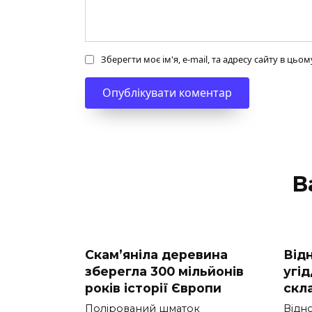
Зберегти моє ім'я, e-mail, та адресу сайту в ць
В
Скам’яніла деревина
Від
зберегла 300 мільйонів
угі
років історії Європи
скл
Полірований шматок
Відн