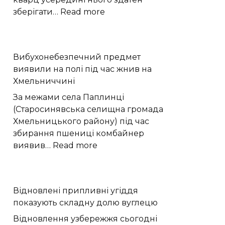
:
зберігати…
Read more
Скам’яніла
деревина
зберегла
Вибухонебезпечний предмет
300
виявили на полі під час жнив на
мільйонів
Хмельниччині
років
історії
За межами села Паплинці
Європи
(Старосинявська селищна громада
Хмельницького району) під час
збирання пшениці комбайнер
:
виявив…
Read more
Вибухонебезпечний
предмет
виявили
Відновлені припливні угіддя
на
показують складну долю вуглецю
полі
під
Відновлення узбережжя сьогодні