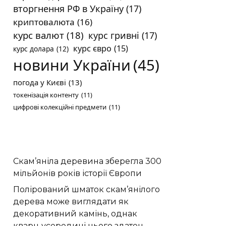
вторгнення РФ в Україну
(17)
криптовалюта
(16)
курс валют
(18)
курс гривні
(17)
курс євро
(15)
курс долара
(12)
новини України
(45)
погода у Києві
(13)
токенізація контенту
(11)
цифрові колекційні предмети
(11)
Скам’яніла деревина зберегла 300
мільйонів років історії Європи
Полірований шматок скам’янілого
дерева може виглядати як
декоративний камінь, однак
кварц усередині нього здатен