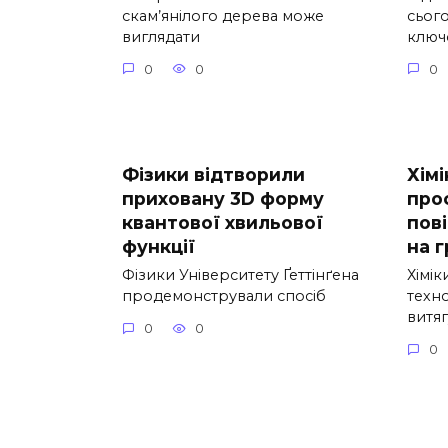
скам’янілого дерева може
сьог
виглядати
ключ
0
0
0
Фізики відтворили
Хім
приховану 3D форму
про
квантової хвильової
пов
функції
на г
Фізики Університету Ґеттінґена
Хімі
продемонстрували спосіб
техно
витя
0
0
0