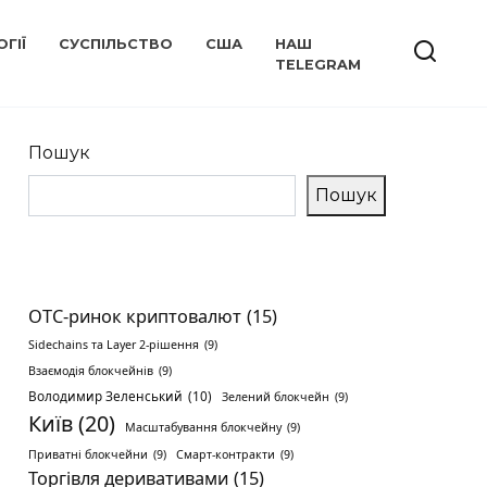
ГІЇ
СУСПІЛЬСТВО
США
НАШ
TELEGRAM
Пошук
Пошук
OTC-ринок криптовалют
(15)
Sidechains та Layer 2-рішення
(9)
Взаємодія блокчейнів
(9)
Володимир Зеленський
(10)
Зелений блокчейн
(9)
Київ
(20)
Масштабування блокчейну
(9)
Приватні блокчейни
(9)
Смарт-контракти
(9)
Торгівля деривативами
(15)