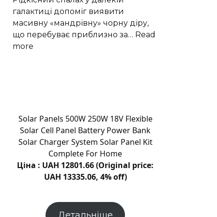
Вести
галактиці допоміг виявити
масивну «мандрівну» чорну діру,
що перебуває приблизно за…
Read
:
more
Рідкісний
спалах
викрив
мандрівну
чорну
діру
Solar Panels 500W 250W 18V Flexible
в
Solar Cell Panel Battery Power Bank
околицях
Solar Charger System Solar Panel Kit
галактики
Complete For Home
Ціна : UAH 12801.66 (Original price:
UAH 13335.06, 4% off)
Детальніше