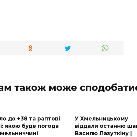
ам також може сподобати
ло до +38 та раптові
У Хмельницькому
і: якою буде погода
віддали останню ша
Хмельниччині
Василю Лазуткіну |