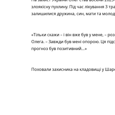
злоякісну пухлину. Під час лікування 3 т
залишилися дружина, син, мати та моло
«Тільки скажи – і він вже був у мене, – р
Олега. – Завжди був мені опорою. Ця під
прогноз був позитивний…»
Поховали захисника на кладовищі у Шаро