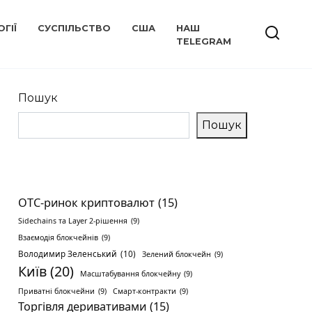
ГІЇ
СУСПІЛЬСТВО
США
НАШ
TELEGRAM
Пошук
Пошук
OTC-ринок криптовалют
(15)
Sidechains та Layer 2-рішення
(9)
Взаємодія блокчейнів
(9)
Володимир Зеленський
(10)
Зелений блокчейн
(9)
Київ
(20)
Масштабування блокчейну
(9)
Приватні блокчейни
(9)
Смарт-контракти
(9)
Торгівля деривативами
(15)