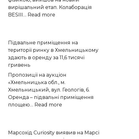
вирішальний етап. Колаборація
:
BESIII…
Read more
Експеримент
BESIII
виявив
Підвальне приміщення на
у
території ринку в Хмельницькому
частинці
здають в оренду за 11,6 тисячі
X(2370)
гривень
домінування
глюболу
Пропозиції на аукціон
«Хмельницька обл., м.
Хмельницький, вул. Геологів, 6.
Оренда – підвальні приміщення
:
площею…
Read more
Підвальне
приміщення
на
Марсохід Curiosity виявив на Марсі
території