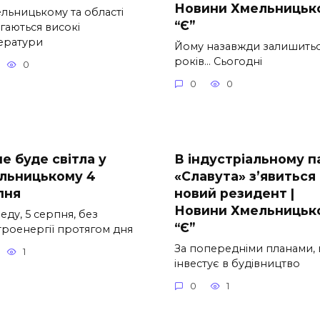
Новини Хмельницьк
ельницькому та області
“Є”
гаються високі
ератури
Йому назавжди залишитьс
років… Сьогодні
0
0
0
е буде світла у
В індустріальному п
льницькому 4
«Славута» з’явиться
пня
новий резидент |
Новини Хмельницьк
еду, 5 серпня, без
“Є”
троенергії протягом дня
За попередніми планами, 
1
інвестує в будівництво
0
1