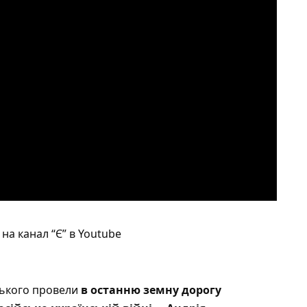
на канал “Є” в Youtube
цького провели
в останню земну дорогу