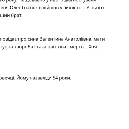
равня Олег Гнатюк відійшов у вічність… У нього
дший брат.
озповідає про сина Валентина Анатоліївна, мати
ступна хвороба і така раптова смерть… Хоч
вечці. Йому назавжди 54 роки.