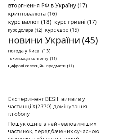
вторгнення РФ в Україну
(17)
криптовалюта
(16)
курс валют
(18)
курс гривні
(17)
курс євро
(15)
курс долара
(12)
новини України
(45)
погода у Києві
(13)
токенізація контенту
(11)
цифрові колекційні предмети
(11)
Експеримент BESIII виявив у
частинці X(2370) домінування
глюболу
Пошук однієї з найневловиміших
частинок, передбачених сучасною
фізикою, вийшов на новий