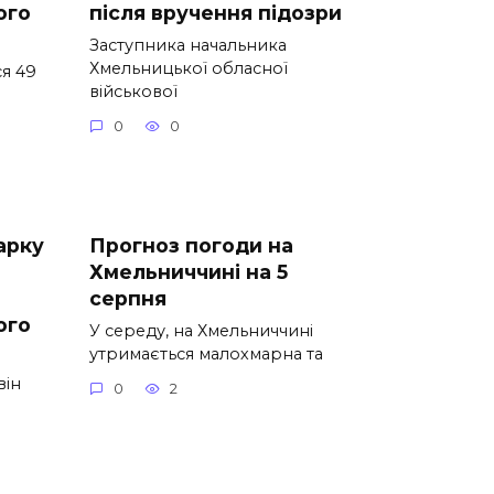
ого
після вручення підозри
Заступника начальника
Хмельницької обласної
я 49
військової
0
0
арку
Прогноз погоди на
Хмельниччині на 5
серпня
ого
У середу, на Хмельниччині
утримається малохмарна та
він
0
2