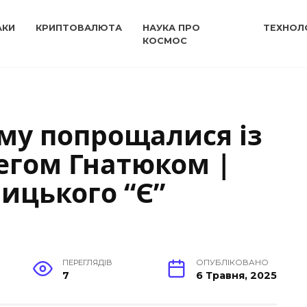
АКИ
КРИПТОВАЛЮТА
НАУКА ПРО
ТЕХНОЛО
КОСМОС
му попрощалися із
егом Гнатюком |
ицького “Є”
ПЕРЕГЛЯДІВ
ОПУБЛІКОВАНО
7
6 Травня, 2025