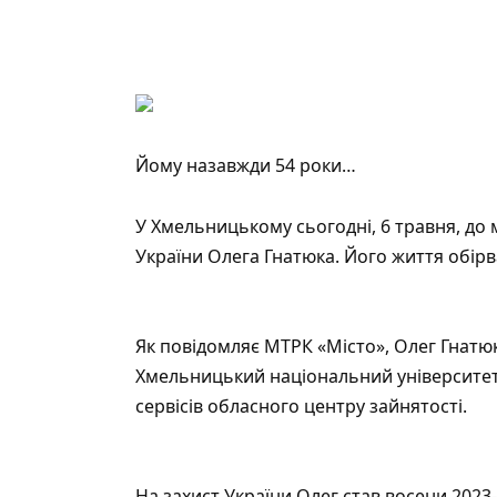
Йому назавжди 54 роки…
У Хмельницькому сьогодні, 6 травня, до
України Олега Гнатюка. Його життя обірв
Як повідомляє МТРК
«Місто»
, Олег Гнатю
Хмельницький національний університет. 
сервісів обласного центру зайнятості.
На захист України Олег став восени 2023