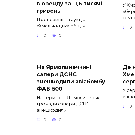
в оренду за 11,6 тисячі
У Хм
гривень
збері
темп
Пропозиції на аукціон
«Хмельницька обл., м.
0
0
0
На Ярмолинеччині
Де н
сапери ДСНС
Хме
знешкодили авіабомбу
сер
ФАБ-500
У сер
елек
На території Ярмолинецької
громади сапери ДСНС
0
знешкодили
0
0