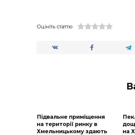
Оцініть статтю
В
Підвальне приміщення
Пек
на території ринку в
дощ
Хмельницькому здають
на 