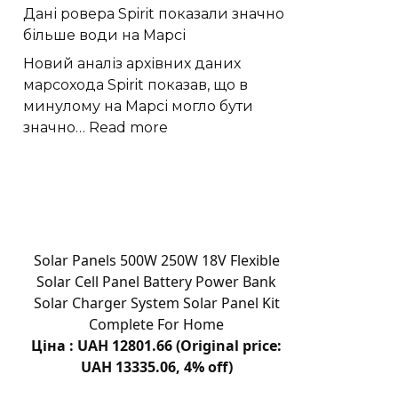
Дані ровера Spirit показали значно
рідкісний
більше води на Марсі
спалах
наднової
Новий аналіз архівних даних
марсохода Spirit показав, що в
минулому на Марсі могло бути
:
значно…
Read more
Дані
ровера
Spirit
показали
значно
більше
Solar Panels 500W 250W 18V Flexible
води
Solar Cell Panel Battery Power Bank
на
Solar Charger System Solar Panel Kit
Марсі
Complete For Home
Ціна : UAH 12801.66 (Original price:
UAH 13335.06, 4% off)