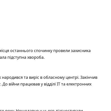
 місця останнього спочинку провели захисника
ала підступна хвороба.
к народився та виріс в обласному центрі. Закінчив
До війни працював у відділі ІТ та електронних
-го року. Нещодавно у нього діагностували