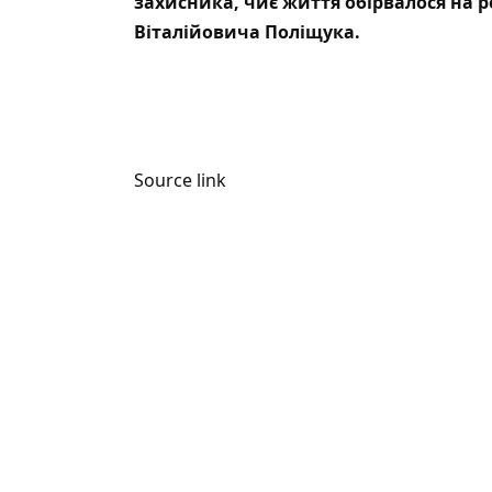
захисника, чиє життя обірвалося на ро
Віталійовича Поліщука.
Source link