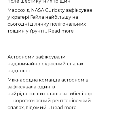
поле шестикутних тріщин
ринку
в
Марсохід NASA Curiosity зафіксував
Хмельницькому
у кратері Гейла найбільшу на
здають
сьогодні ділянку полігональних
в
:
тріщин у ґрунті…
Read more
оренду
Марсохід
за
Curiosity
11,6
виявив
Астрономи зафіксували
тисячі
на
надзвичайно рідкісний спалах
гривень
Марсі
наднової
поле
шестикутних
Міжнародна команда астрономів
тріщин
зафіксувала один із
найрідкісніших етапів загибелі зорі
— короткочасний рентгенівський
:
спалах, відомий…
Read more
Астрономи
зафіксували
надзвичайно