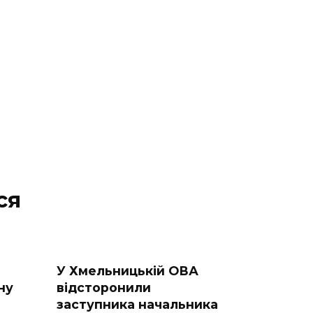
ся
У Хмельницькій ОВА
ну
відсторонили
заступника начальника