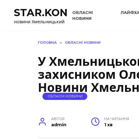
Перейти
STAR.KON
до
ОБЛАСНІ
ЛАЙФХ
вмісту
НОВИНИ
новини Хмельницький
ГОЛОВНА
»
ОБЛАСНІ НОВИНИ
У Хмельницько
захисником Ол
Новини Хмельн
ОБЛАСНІ НОВИНИ
АВТОР
НА ЧИТАННЯ
admin
1 хв