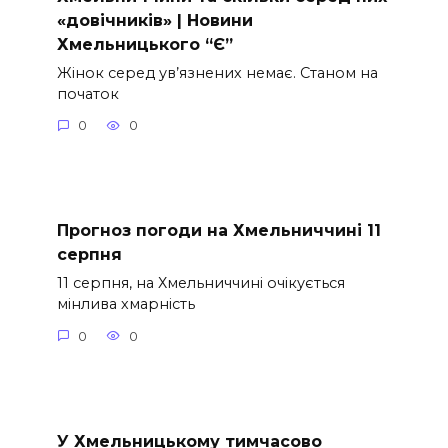
«довічників» | Новини
Хмельницького “Є”
Жінок серед ув’язнених немає. Станом на
початок
0
0
Прогноз погоди на Хмельниччині 11
серпня
11 серпня, на Хмельниччині очікується
мінлива хмарність
0
0
У Хмельницькому тимчасово