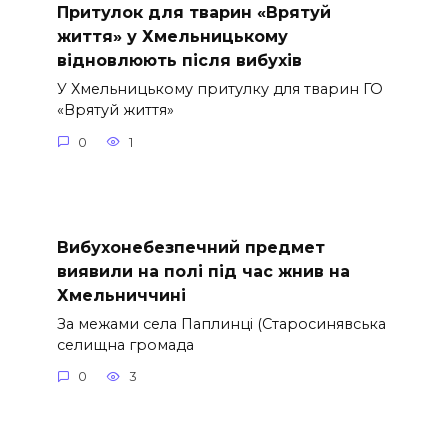
Притулок для тварин «Врятуй
життя» у Хмельницькому
відновлюють після вибухів
У Хмельницькому притулку для тварин ГО
«Врятуй життя»
0
1
Вибухонебезпечний предмет
виявили на полі під час жнив на
Хмельниччині
За межами села Паплинці (Старосинявська
селищна громада
0
3