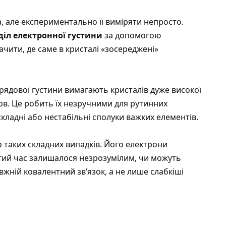
а, але експериментально її виміряти непросто.
діл електронної густини
за допомогою
ачити, де саме в кристалі «зосереджені»
рядової густини вимагають кристалів дуже високої
ов. Це робить їх незручними для рутинних
кладні або нестабільні сполуки важких елементів.
до таких складних випадків. Його електрони
гий час залишалося незрозумілим, чи можуть
жній ковалентний зв’язок, а не лише слабкіші