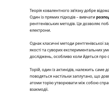
Теорія ковалентного зв’язку добре відом
Один із прямих підходів – вивчати
розпо
рентгенівських методів. Це дозволяє поб
електрони.
Однак класичні методи рентгенівської за
якості та суворих експериментальних ум
досліджень, особливо коли йдеться про с
Торій, один із актинідів, належить саме 
поводяться настільки заплутано, що дов
атоми торію утворювати між собою справ
взаємодії.