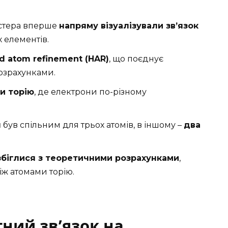
естера вперше
напряму візуалізували зв’язок
х елементів.
ld atom refinement (HAR)
, що поєднує
розрахунками.
и торію
, де електрони по-різному
н
був спільним для трьох атомів, в іншому –
два
збіглися з теоретичними розрахунками
,
іж атомами торію.
ний зв’язок на