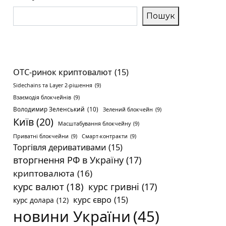
Пошук
OTC-ринок криптовалют
(15)
Sidechains та Layer 2-рішення
(9)
Взаємодія блокчейнів
(9)
Володимир Зеленський
(10)
Зелений блокчейн
(9)
Київ
(20)
Масштабування блокчейну
(9)
Приватні блокчейни
(9)
Смарт-контракти
(9)
Торгівля деривативами
(15)
вторгнення РФ в Україну
(17)
криптовалюта
(16)
курс валют
(18)
курс гривні
(17)
курс євро
(15)
курс долара
(12)
новини України
(45)