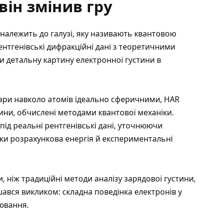
він змінив гру
належить до галузі, яку називають квантовою
ентгенівські дифракційні дані з теоретичними
 детальну картину електронної густини в
хмари навколо атомів ідеально сферичними, HAR
ини, обчислені методами квантової механіки.
під реальні рентгенівські дані, уточнюючи
оки розрахункова енергія й експериментальні
, ніж традиційні методи аналізу зарядової густини,
шався викликом: складна поведінка електронів у
ювання.