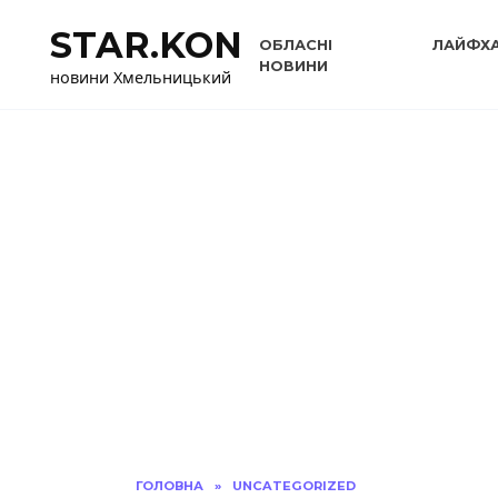
Перейти
STAR.KON
до
ОБЛАСНІ
ЛАЙФХ
вмісту
НОВИНИ
новини Хмельницький
ГОЛОВНА
»
UNCATEGORIZED