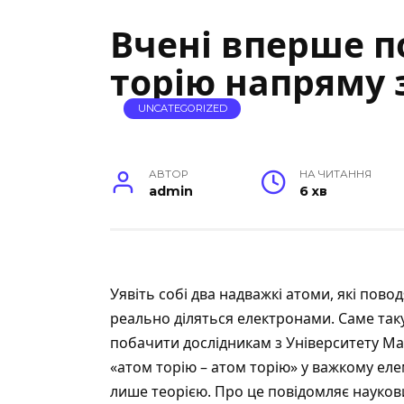
Вчені вперше п
торію напряму 
UNCATEGORIZED
АВТОР
НА ЧИТАННЯ
admin
6 хв
Уявіть собі два надважкі атоми, які повод
реально діляться електронами. Саме так
побачити дослідникам з Університету Ма
«атом торію – атом торію» у важкому еле
лише теорією. Про це повідомляє науков