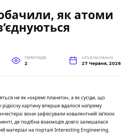
обачили, як атоми
з’єднуються
ПЕРЕГЛЯДІВ
ОПУБЛІКОВАНО
2
27 Червня, 2026
яться не як «окремі планети», а як сусіди, що
у рідкісну картину вперше вдалося напряму
нчестера: вони зафіксували ковалентний зв’язок
менті, де подібна взаємодія довго залишалася
ий матеріал на
порталі Interesting Engineering
.