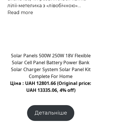
серпня
лілії-метелика з «лівобічною»…
:
Read more
Генетичний
перемикач
керує
«право-
лівою»
формою
Solar Panels 500W 250W 18V Flexible
квітів
Solar Cell Panel Battery Power Bank
лілій-
Solar Charger System Solar Panel Kit
метеликів
Complete For Home
Ціна : UAH 12801.66 (Original price:
UAH 13335.06, 4% off)
Детальніше