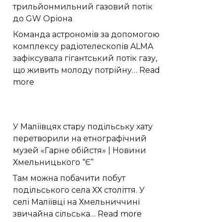
трильйонмильний газовий потік
це
до GW Оріона
бездоганне
рішення
Команда астрономів за допомогою
для
комплексу радіотелескопів ALMA
відновлення
зафіксувала гігантський потік газу,
пошкоджених
що живить молоду потрійну…
Read
зубів
:
more
Астрономи
виявили
трильйонмильний
У Маліївцях стару подільську хату
газовий
перетворили на етнографічний
потік
музей «Гарне обійстя» | Новини
до
Хмельницького “Є”
GW
Оріона
Там можна побачити побут
подільського села ХХ століття. У
селі Маліївці на Хмельниччині
:
звичайна сільська…
Read more