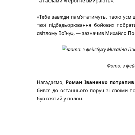
та гаслами «Герої не вмирають».
«Тебе завжди пам’ятатимуть, твою усмішк
твої підбадьорювання бойових побрати
світлому Воїну», — зазначив Михайло Пос
Фото: з фей
Нагадаємо,
Роман Іваненко потрапив
бився до останнього поруч зі своїми 
був взятий у полон.