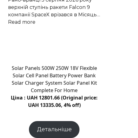
пам’ять
верхній ступінь ракети Falcon 9
компанії SpaceX врізався в Місяць…
:
Read more
Стадія
ракети
SpaceX
утворила
новий
кратер
Solar Panels 500W 250W 18V Flexible
на
Solar Cell Panel Battery Power Bank
Місяці
Solar Charger System Solar Panel Kit
Complete For Home
Ціна : UAH 12801.66 (Original price:
UAH 13335.06, 4% off)
Детальніше