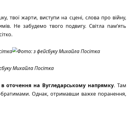
у, твої жарти, виступи на сцені, слова про війну,
мів. Не забудемо твого подвигу. Світла пам’ять
ітко.
сбуку Михайла Посітка
 в оточення на Вугледарському напрямку
. Там
побратимами. Однак, отримавши важке поранення,