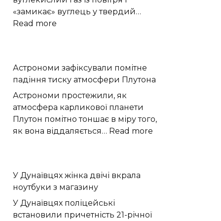
«замикає» вуглець у твердий…
:
Read more
Хімікам
вдалося
простежити,
Астрономи зафіксували помітне
як
падіння тиску атмосфери Плутона
CO₂
з
Астрономи простежили, як
повітря
атмосфера карликової планети
перетворюється
Плутон помітно тоншає в міру того,
на
:
як вона віддаляється…
Read more
графіт
Астрономи
зафіксували
помітне
У Дунаївцях жінка двічі вкрала
падіння
ноутбуки з магазину
тиску
атмосфери
У Дунаївцях поліцейські
Плутона
встановили причетність 21-річної