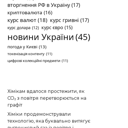
вторгнення РФ в Україну
(17)
криптовалюта
(16)
курс валют
(18)
курс гривні
(17)
курс євро
(15)
курс долара
(12)
новини України
(45)
погода у Києві
(13)
токенізація контенту
(11)
цифрові колекційні предмети
(11)
Хімікам вдалося простежити, як
CO₂ з повітря перетворюється на
графіт
Хіміки продемонстрували
технологію, яка буквально витягує
вуглекислий газ із повітря і