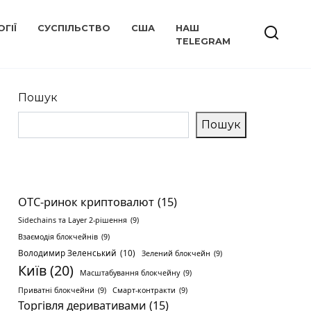
ГІЇ
СУСПІЛЬСТВО
США
НАШ
TELEGRAM
Пошук
Пошук
OTC-ринок криптовалют
(15)
Sidechains та Layer 2-рішення
(9)
Взаємодія блокчейнів
(9)
Володимир Зеленський
(10)
Зелений блокчейн
(9)
Київ
(20)
Масштабування блокчейну
(9)
Приватні блокчейни
(9)
Смарт-контракти
(9)
Торгівля деривативами
(15)