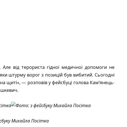
. Але від терориста гідної медичної допомоги не
яки штурму ворог з позицій був вибитий. Сьогодні
а щиті», — розповів у фейсбуці голова Кам’янець-
ашкевич.
сбуку Михайла Посітка