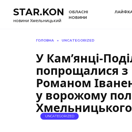
Перейти
STAR.KON
до
ОБЛАСНІ
ЛАЙФХ
вмісту
НОВИНИ
новини Хмельницький
ГОЛОВНА
»
UNCATEGORIZED
У Кам’янці-Под
попрощалися з
Романом Іванен
у ворожому пол
Хмельницького
UNCATEGORIZED