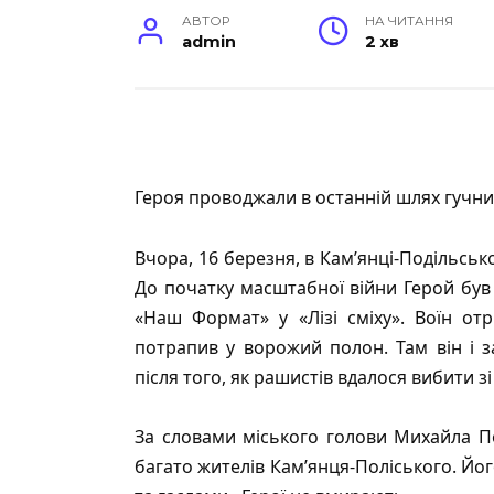
АВТОР
НА ЧИТАННЯ
admin
2 хв
Героя проводжали в останній шлях гучн
Вчора, 16 березня, в Кам’янці-Подільс
До початку масштабної війни Герой був
«Наш Формат» у «Лізі сміху». Воїн о
потрапив у ворожий полон. Там він і з
після того, як рашистів вдалося вибити з
За словами міського голови Михайла П
багато жителів Кам’янця-Поліського. Й