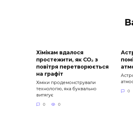
В
Хімікам вдалося
Аст
простежити, як CO₂ з
пом
повітря перетворюється
атм
на графіт
Астр
атмо
Хіміки продемонстрували
технологію, яка буквально
0
витягує
0
0