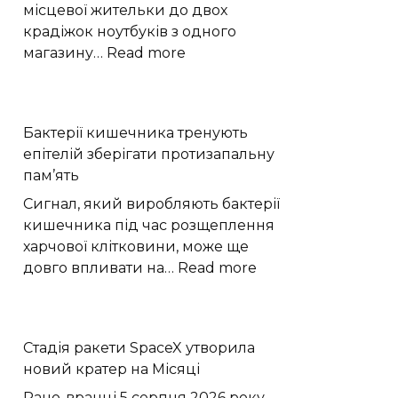
місцевої жительки до двох
крадіжок ноутбуків з одного
:
магазину…
Read more
У
Дунаївцях
жінка
Бактерії кишечника тренують
двічі
епітелій зберігати протизапальну
вкрала
пам’ять
ноутбуки
з
Сигнал, який виробляють бактерії
магазину
кишечника під час розщеплення
харчової клітковини, може ще
:
довго впливати на…
Read more
Бактерії
кишечника
тренують
Стадія ракети SpaceX утворила
епітелій
новий кратер на Місяці
зберігати
протизапальну
Рано-вранці 5 серпня 2026 року