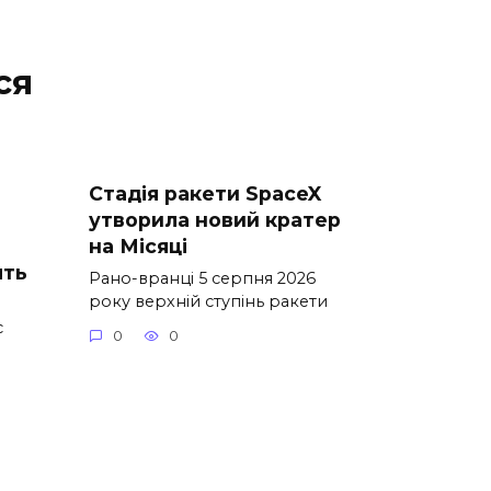
ся
Стадія ракети SpaceX
утворила новий кратер
на Місяці
ять
Рано-вранці 5 серпня 2026
року верхній ступінь ракети
с
0
0