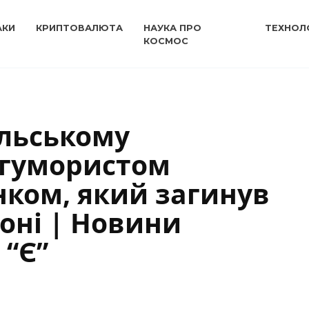
АКИ
КРИПТОВАЛЮТА
НАУКА ПРО
ТЕХНОЛО
КОСМОС
ільському
 гумористом
ком, який загинув
оні | Новини
 “Є”