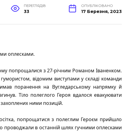
ПЕРЕГЛЯДІВ
ОПУБЛІКОВАНО
33
17 Березня, 2023
ими оплесками.
ькому попрощалися з 27-річним Романом Іваненком.
 гумористом, відомим виступами у складі команди
тримав поранення на Вугледарському напрямку й
агинув. Тіло полеглого Героя вдалося евакуювати
і захоплених ними позицій.
осітка, попрощатися з полеглим Героєм прийшло
ого проводжали в останній шлях гучними оплесками