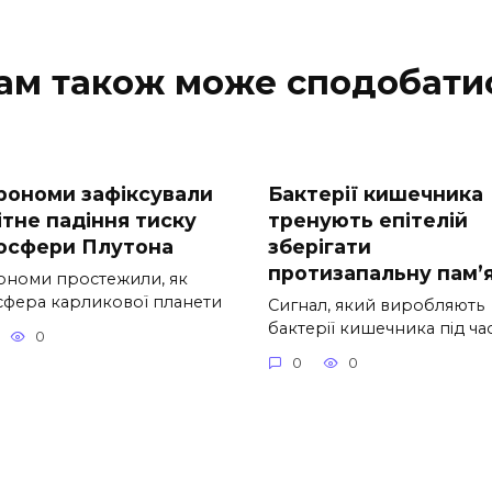
ам також може сподобати
рономи зафіксували
Бактерії кишечника
ітне падіння тиску
тренують епітелій
осфери Плутона
зберігати
протизапальну пам’
ономи простежили, як
сфера карликової планети
Сигнал, який виробляють
бактерії кишечника під ча
0
0
0