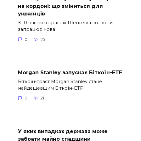
на кордоні: що зміниться для
українців
З 10 квітня в країнах Шенгенської зони
запрацює нова
0
25
Morgan Stanley запускає Біткоїн-ETF
Біткоїн-траст Morgan Stanley стане
найдешевшим Біткоїн-ETF
0
21
У яких випадках держава може
забрати майно спадщини