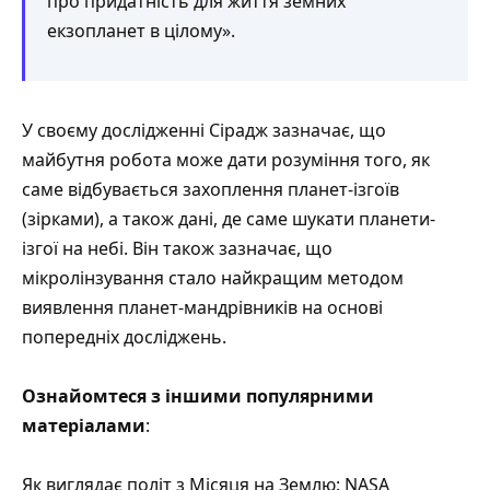
про придатність для життя земних
екзопланет в цілому».
У своєму дослідженні Сірадж зазначає, що
майбутня робота може дати розуміння того, як
саме відбувається захоплення планет-ізгоїв
(зірками), а також дані, де саме шукати планети-
ізгої на небі. Він також зазначає, що
мікролінзування стало найкращим методом
виявлення планет-мандрівників на основі
попередніх досліджень.
Ознайомтеся з іншими популярними
матеріалами
:
Як виглядає політ з Місяця на Землю: NASA