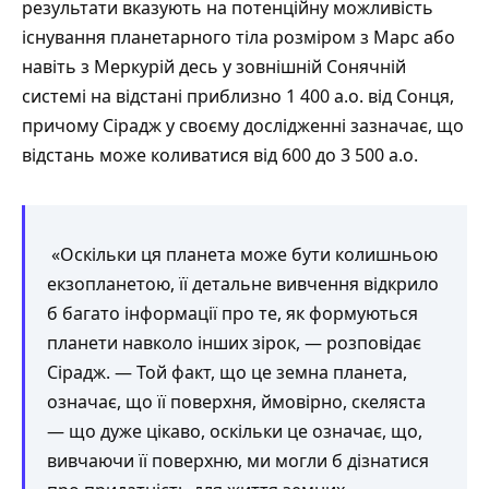
результати вказують на потенційну можливість
існування планетарного тіла розміром з Марс або
навіть з Меркурій десь у зовнішній Сонячній
системі на відстані приблизно 1 400 а.о. від Сонця,
причому Сірадж у своєму дослідженні зазначає, що
відстань може коливатися від 600 до 3 500 а.о.
«Оскільки ця планета може бути колишньою
екзопланетою, її детальне вивчення відкрило
б багато інформації про те, як формуються
планети навколо інших зірок, — розповідає
Сірадж. — Той факт, що це земна планета,
означає, що її поверхня, ймовірно, скеляста
— що дуже цікаво, оскільки це означає, що,
вивчаючи її поверхню, ми могли б дізнатися