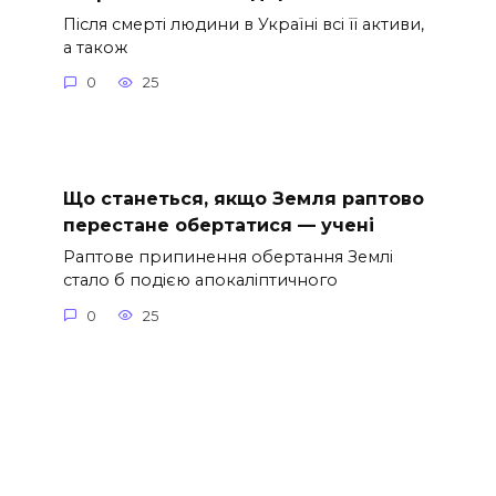
Після смерті людини в Україні всі її активи,
а також
0
25
Що станеться, якщо Земля раптово
перестане обертатися — учені
Раптове припинення обертання Землі
стало б подією апокаліптичного
0
25