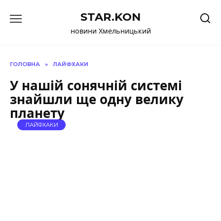
Перейти
STAR.KON
до
вмісту
новини Хмельницький
ГОЛОВНА
»
ЛАЙФХАКИ
У нашій сонячній системі
знайшли ще одну велику
планету
ЛАЙФХАКИ