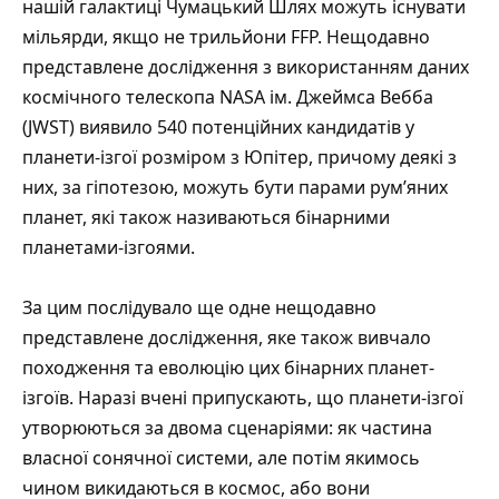
нашій галактиці Чумацький Шлях можуть існувати
мільярди, якщо не трильйони FFP. Нещодавно
представлене дослідження з використанням даних
космічного телескопа NASA ім. Джеймса Вебба
(JWST) виявило 540 потенційних кандидатів у
планети-ізгої розміром з Юпітер, причому деякі з
них, за гіпотезою, можуть бути парами рум’яних
планет, які також називаються бінарними
планетами-ізгоями.
За цим послідувало ще одне нещодавно
представлене дослідження, яке також вивчало
походження та еволюцію цих бінарних планет-
ізгоїв. Наразі вчені припускають, що планети-ізгої
утворюються за двома сценаріями: як частина
власної сонячної системи, але потім якимось
чином викидаються в космос, або вони