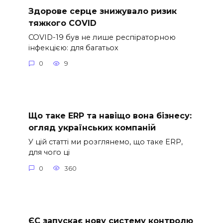
Здорове серце знижувало ризик
тяжкого COVID
COVID-19 був не лише респіраторною
інфекцією: для багатьох
0
9
Що таке ERP та навіщо вона бізнесу:
огляд українських компаній
У цій статті ми розглянемо, що таке ERP,
для чого ці
0
360
ЄС запускає нову систему контролю