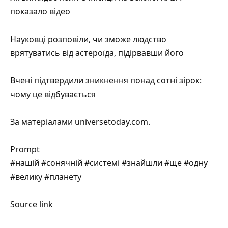
показало відео
Науковці розповіли, чи зможе людство
врятуватись від астероїда, підірвавши його
Вчені підтвердили зникнення понад сотні зірок:
чому це відбувається
За матеріалами
universetoday.com
.
Prompt
#нашій #сонячній #системі #знайшли #ще #одну
#велику #планету
Source link