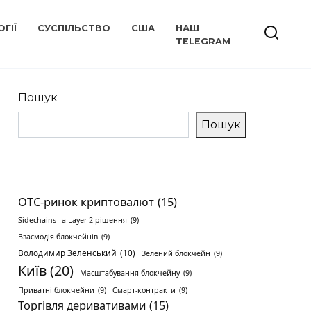
ГІЇ
СУСПІЛЬСТВО
США
НАШ
TELEGRAM
Пошук
Пошук
OTC-ринок криптовалют
(15)
Sidechains та Layer 2-рішення
(9)
Взаємодія блокчейнів
(9)
Володимир Зеленський
(10)
Зелений блокчейн
(9)
Київ
(20)
Масштабування блокчейну
(9)
Приватні блокчейни
(9)
Смарт-контракти
(9)
Торгівля деривативами
(15)