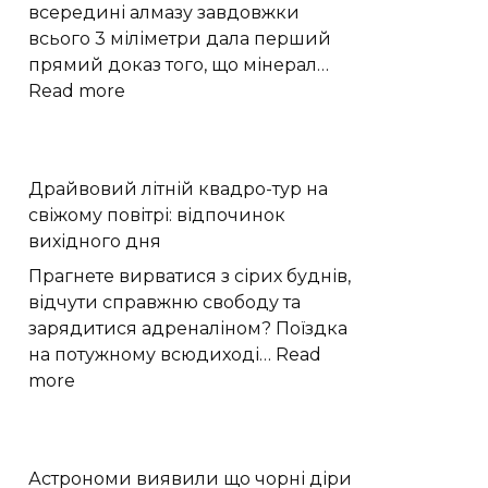
Поділля
всередині алмазу завдовжки
щодня
всього 3 міліметри дала перший
стають
прямий доказ того, що мінерал…
до
:
Read more
праці
Надглибокий
|
алмаз
Новини
показав,
Драйвовий літній квадро-тур на
Хмельницького
як
свіжому повітрі: відпочинок
“Є”
вода
вихідного дня
проникає
в
Прагнете вирватися з сірих буднів,
мантію
відчути справжню свободу та
Землі
зарядитися адреналіном? Поїздка
на потужному всюдиході…
Read
:
more
Драйвовий
літній
квадро-
Астрономи виявили що чорні діри
тур