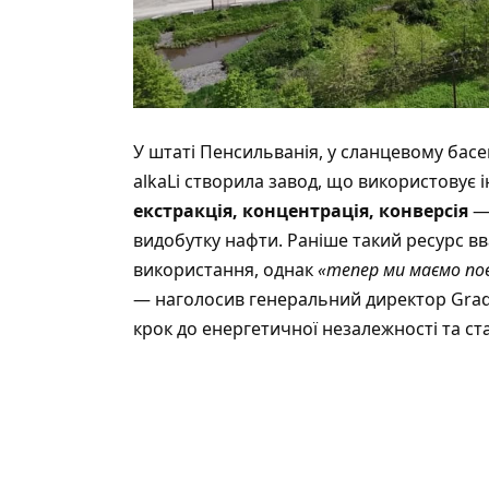
У штаті Пенсильванія, у сланцевому басе
alkaLi створила завод, що використовує
екстракція, концентрація, конверсія
— 
видобутку нафти. Раніше такий ресурс 
використання, однак
«тепер ми маємо по
—
наголосив
генеральний директор Grad
крок до енергетичної незалежності та ст