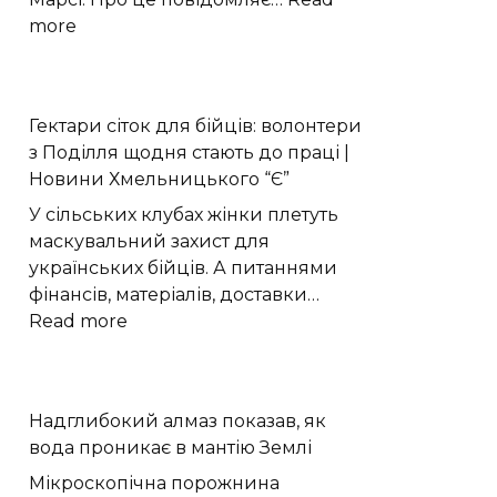
:
more
Perseverance
виявив
органічний
Гектари сіток для бійців: волонтери
вуглець
з Поділля щодня стають до праці |
під
Новини Хмельницького “Є”
поверхнею
Марса
У сільських клубах жінки плетуть
маскувальний захист для
українських бійців. А питаннями
фінансів, матеріалів, доставки…
:
Read more
Гектари
сіток
для
Надглибокий алмаз показав, як
бійців:
вода проникає в мантію Землі
волонтери
з
Мікроскопічна порожнина