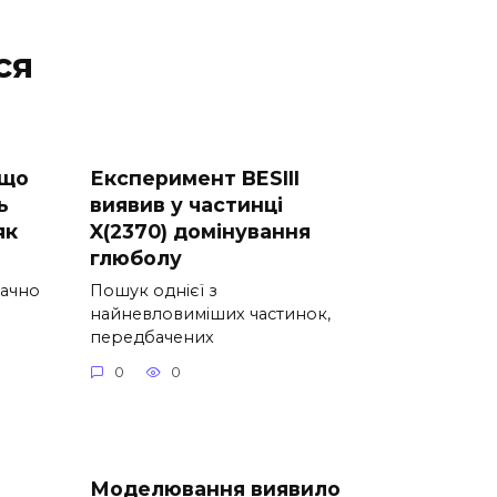
ся
 що
Експеримент BESIII
ь
виявив у частинці
як
X(2370) домінування
глюболу
начно
Пошук однієї з
найневловиміших частинок,
передбачених
0
0
Моделювання виявило