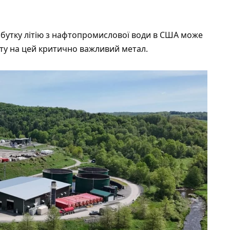
добутку літію з нафтопромислової води в США може
ту на цей критично важливий метал.