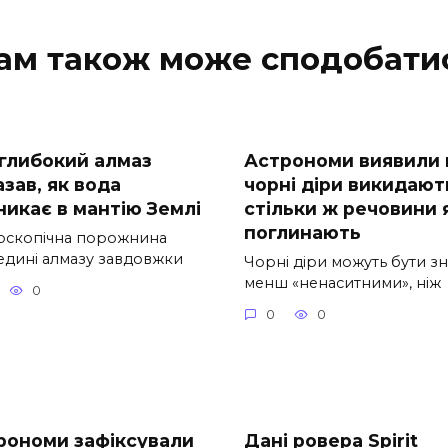
ам також може сподобати
глибокий алмаз
Астрономи виявили
зав, як вода
чорні діри викидают
никає в мантію Землі
стільки ж речовини 
поглинають
оскопічна порожнина
едині алмазу завдовжки
Чорні діри можуть бути з
менш «ненаситними», ніж
0
0
0
рономи зафіксували
Дані ровера Spirit