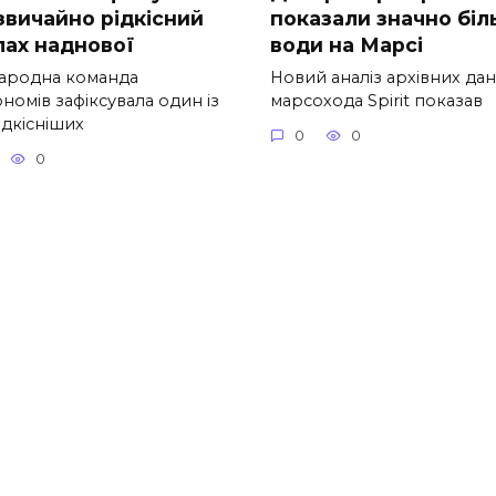
звичайно рідкісний
показали значно бі
лах наднової
води на Марсі
ародна команда
Новий аналіз архівних да
номів зафіксувала один із
марсохода Spirit показав
ідкісніших
0
0
0