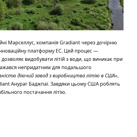
йні Марселлус, компанія Gradiant через дочірню
 інноваційну платформу EC. Цей процес —
дозволяє видобувати літій з води, що виникає при
вважався непридатним для подальшого
вністю діючий завод з виробництва літію в США»
,
iant Анураг Баджпаї. Завдяки цьому США роблять
абільного постачання літію.