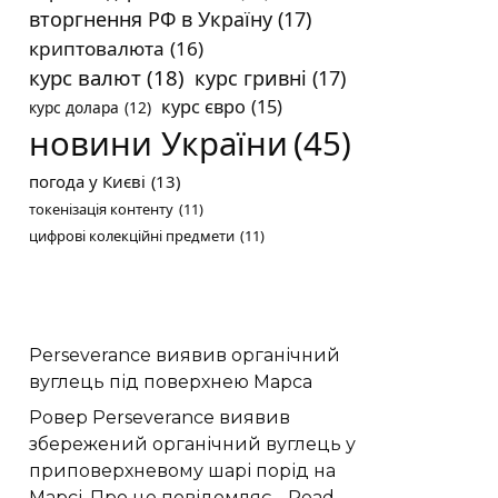
вторгнення РФ в Україну
(17)
криптовалюта
(16)
курс валют
(18)
курс гривні
(17)
курс євро
(15)
курс долара
(12)
новини України
(45)
погода у Києві
(13)
токенізація контенту
(11)
цифрові колекційні предмети
(11)
Perseverance виявив органічний
вуглець під поверхнею Марса
Ровер Perseverance виявив
збережений органічний вуглець у
приповерхневому шарі порід на
Марсі. Про це повідомляє…
Read