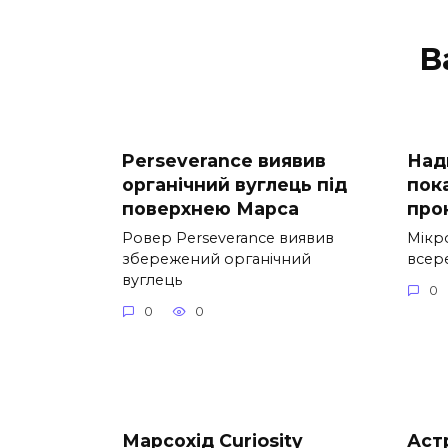
В
Perseverance виявив
Над
органічний вуглець під
пока
поверхнею Марса
про
Ровер Perseverance виявив
Мікр
збережений органічний
всер
вуглець
0
0
0
Марсохід Curiosity
Аст