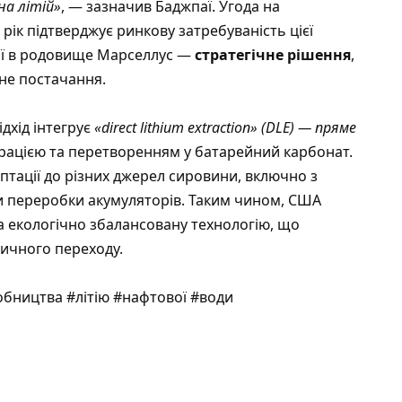
на літій»
, — зазначив Баджпаї. Угода на
рік підтверджує ринкову затребуваність цієї
иції в родовище Марселлус —
стратегічне рішення
,
не постачання.
ідхід інтегрує
«direct lithium extraction» (DLE) — пряме
рацією та перетворенням у батарейний карбонат.
тації до різних джерел сировини, включно з
 переробки акумуляторів. Таким чином, США
 екологічно збалансовану технологію, що
ичного переходу.
бництва #літію #нафтової #води