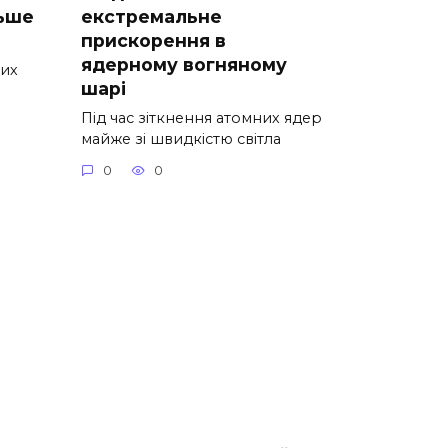
льше
екстремальне
прискорення в
ядерному вогняному
них
шарі
Під час зіткнення атомних ядер
майже зі швидкістю світла
0
0