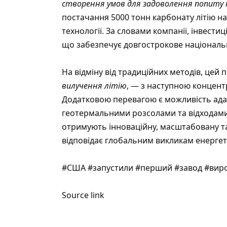
створення умов для задоволення попиту 
постачання 5000 тонн карбонату літію на 
технології. За словами компанії, інвест
що забезпечує довгострокове національ
На відміну від традиційних методів, цей п
вилучення літію
, — з наступною концент
Додатковою перевагою є можливість адап
геотермальними розсолами та відходами
отримують інноваційну, масштабовану та
відповідає глобальним викликам енергет
#США #запустили #перший #завод #виро
Source link