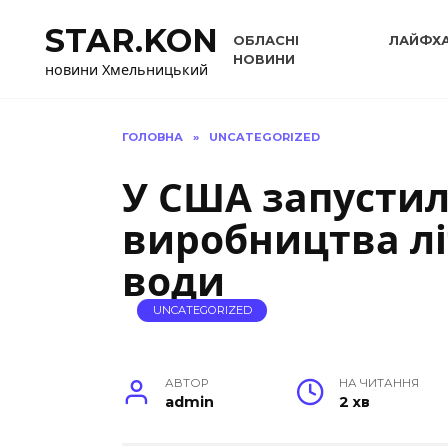
Перейти
STAR.KON
до
ОБЛАСНІ
ЛАЙФХ
вмісту
НОВИНИ
новини Хмельницький
ГОЛОВНА
»
UNCATEGORIZED
У США запусти
виробництва лі
води
UNCATEGORIZED
АВТОР
НА ЧИТАННЯ
admin
2 хв