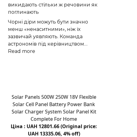
викидають стільки ж речовини як
на
поглинають
свіжому
повітрі:
Чорні діри можуть бути значно
відпочинок
менш «ненаситними», ніж їх
вихідного
зазвичай уявляють. Команда
дня
астрономів під керівництвом…
:
Read more
Астрономи
виявили
що
чорні
діри
викидають
Solar Panels 500W 250W 18V Flexible
стільки
Solar Cell Panel Battery Power Bank
ж
Solar Charger System Solar Panel Kit
речовини
Complete For Home
як
Ціна : UAH 12801.66 (Original price:
поглинають
UAH 13335.06, 4% off)