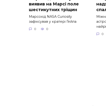
виявив на Марсі поле
над
шестикутних тріщин
спа
Марсохід NASA Curiosity
Міжн
зафіксував у кратері Гейла
астро
найр
0
0
0