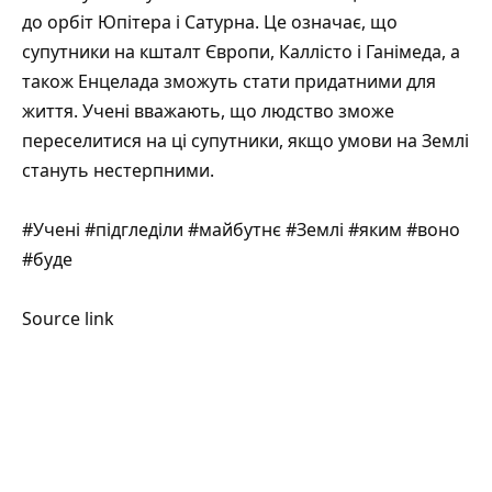
до орбіт Юпітера і Сатурна. Це означає, що
супутники на кшталт Європи, Каллісто і Ганімеда, а
також Енцелада зможуть стати придатними для
життя. Учені вважають, що людство зможе
переселитися на ці супутники, якщо умови на Землі
стануть нестерпними.
#Учені #підгледіли #майбутнє #Землі #яким #воно
#буде
Source link