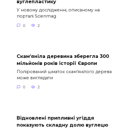
вуглепластику
У новому дослідженні, описаному на
порталі Scienmag
0
2
Скам’яніла деревина зберегла 300
мільйонів років історії Європи
Полірований шматок скам’янілого дерева
може виглядати
0
2
Відновлені припливні угіддя
показують складну долю вуглецю