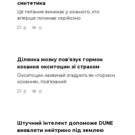
синтетика
Це питання виникає у кожного, хто
вперше починає серйозно
0
0
Ділянка мозку пов’язує гормон
кохання окситоцин зі страхом
Окситоцин зазвичай згадують як «гормон
кохання», пов’язаний
0
0
Штучний інтелект допоможе DUNE
виявляти нейтрино під землею