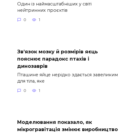
Один із наймасштабніших у світі
нейтринних проєктів
0
1
Зв’язок мозку й розмірів яєць
пояснює парадокс птахів і
динозаврів
Пташине яйце нерідко здається завеликим
для тіла, яке
0
1
Моделювання показало, як
мікрогравітація змінює виробництво