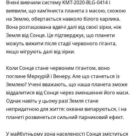
Вчені вивчили систему KMT-2020-BLG-0414 і
виявили, що кам’яниста планета з масою, схожою
на Землю, обертається навколо білого карлика.
Вона розташована вдвічі далі від своєї зірки, ніж
Земля від Сонця. Це підтверджує, що планети
можуть вижити після стадії червоного гіганта,
якщо мігрують далі від зірки.
Коли Сонце стане червоним гігантом, воно
поглине Меркурій і Венеру. Але що станеться із
Землею? Учені вважають, що наша планета зможе
віддалитися від Сонця через зменшення його маси.
Однак навіть у цьому разі Земля стане
непридатною для життя: океани випаруються, і на
планеті розвинеться сильний парниковий ефект.
У майбутньому зона населеності Сонця зміститься