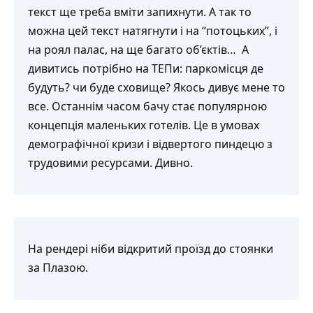
текст ще треба вміти запихнути. А так то
можна цей текст натягнути і на “потоцьких”, і
на роял палас, на ще багато об’єктів… А
дивитись потрібно на ТЕПи: паркомісця де
будуть? чи буде сховище? Якось дивує мене то
все. Останнім часом бачу стає популярною
концепція маленьких готелів. Це в умовах
демографічної кризи і відвертого пиндецю з
трудовими ресурсами. Дивно.
На рендері ніби відкритий проїзд до стоянки
за Плазою.