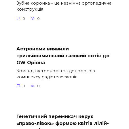
Зубна коронка – це незнімна ортопедична
конструкція
0
0
Астрономи виявили
трильйонмильний газовий потік до
GW Оріона
Команда астрономів за допомогою
комплексу радіотелескопів
0
0
Генетичний перемикач керує
«право-лівою» формою квітів лілій-