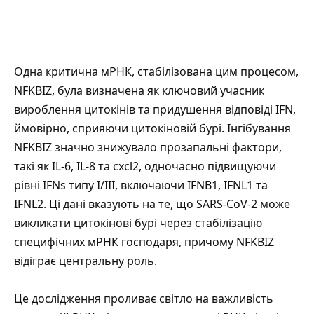
Одна критична мРНК, стабілізована цим процесом,
NFKBIZ, була визначена як ключовий учасник
вироблення цитокінів та придушення відповіді IFN,
ймовірно, сприяючи цитокіновій бурі. Інгібування
NFKBIZ значно знижувало прозапальні фактори,
такі як IL-6, IL-8 та cxcl2, одночасно підвищуючи
рівні IFNs типу I/III, включаючи IFNB1, IFNL1 та
IFNL2. Ці дані вказують на те, що SARS-CoV-2 може
викликати цитокінові бурі через стабілізацію
специфічних мРНК господаря, причому NFKBIZ
відіграє центральну роль.
Це дослідження проливає світло на важливість