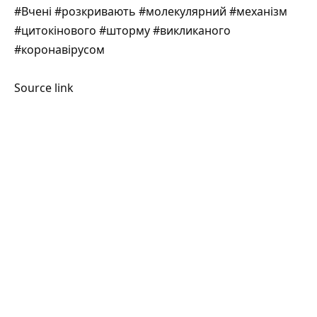
#Вчені #розкривають #молекулярний #механізм
#цитокінового #шторму #викликаного
#коронавірусом
Source link