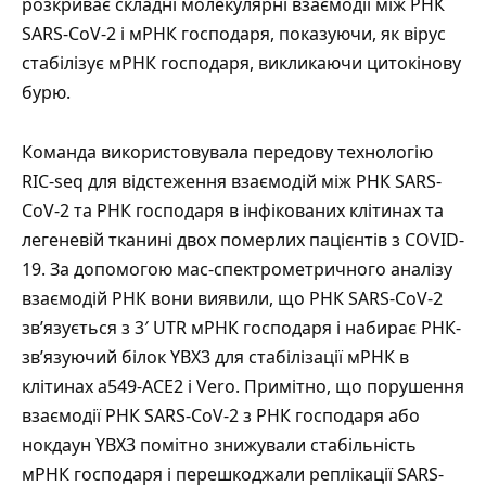
розкриває складні молекулярні взаємодії між РНК
SARS-CoV-2 і мРНК господаря, показуючи, як вірус
стабілізує мРНК господаря, викликаючи цитокінову
бурю.
Команда використовувала передову технологію
RIC-seq
для відстеження взаємодій між РНК SARS-
CoV-2 та РНК господаря в інфікованих клітинах та
легеневій тканині двох померлих пацієнтів з COVID-
19. За допомогою мас-спектрометричного аналізу
взаємодій РНК вони виявили, що РНК SARS-CoV-2
зв’язується з 3′ UTR мРНК господаря і набирає РНК-
зв’язуючий білок
YBX3
для стабілізації мРНК в
клітинах a549-ACE2 і Vero. Примітно, що порушення
взаємодії РНК SARS-CoV-2 з РНК господаря або
нокдаун
YBX3
помітно знижували стабільність
мРНК господаря і перешкоджали реплікації SARS-