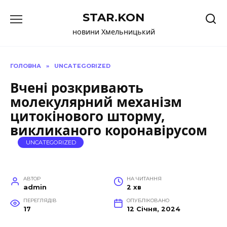
Перейти
STAR.KON
до
вмісту
новини Хмельницький
ГОЛОВНА
»
UNCATEGORIZED
Вчені розкривають
молекулярний механізм
цитокінового шторму,
викликаного коронавірусом
UNCATEGORIZED
АВТОР
НА ЧИТАННЯ
admin
2 хв
ПЕРЕГЛЯДІВ
ОПУБЛІКОВАНО
17
12 Січня, 2024