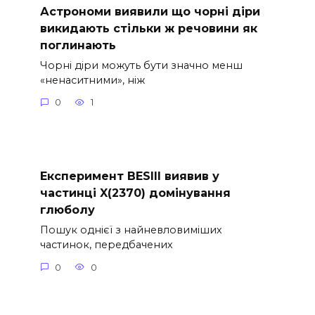
Астрономи виявили що чорні діри
викидають стільки ж речовини як
поглинають
Чорні діри можуть бути значно менш
«ненаситними», ніж
0
1
Експеримент BESIII виявив у
частинці X(2370) домінування
глюболу
Пошук однієї з найневловиміших
частинок, передбачених
0
0