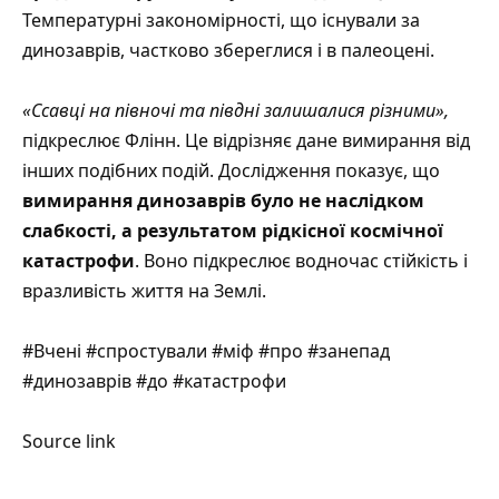
Температурні закономірності, що існували за
динозаврів, частково збереглися і в палеоцені.
«Ссавці на півночі та півдні залишалися різними»,
підкреслює Флінн. Це відрізняє дане вимирання від
інших подібних подій. Дослідження показує, що
вимирання динозаврів було не наслідком
слабкості, а результатом рідкісної космічної
катастрофи
. Воно підкреслює водночас стійкість і
вразливість життя на Землі.
#Вчені #спростували #міф #про #занепад
#динозаврів #до #катастрофи
Source link