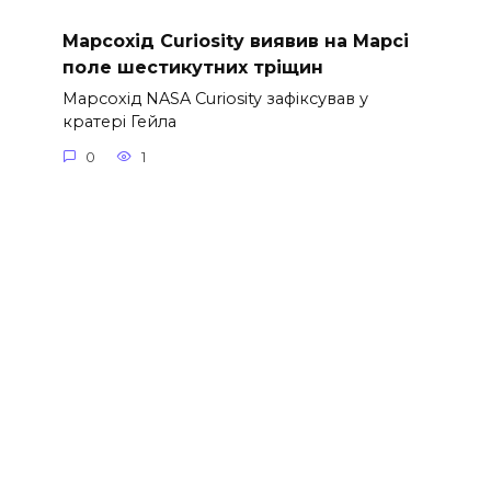
Марсохід Curiosity виявив на Марсі
поле шестикутних тріщин
Марсохід NASA Curiosity зафіксував у
кратері Гейла
0
1