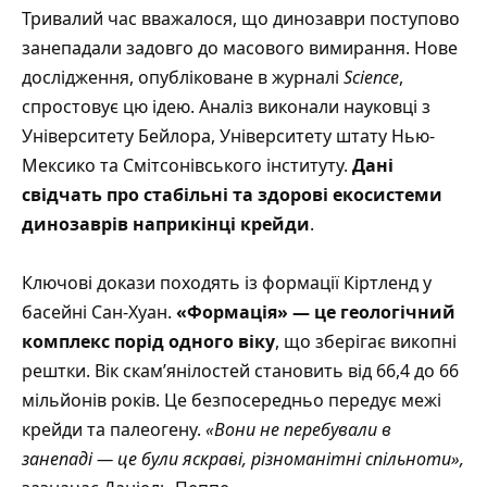
Тривалий час вважалося, що динозаври поступово
занепадали задовго до масового вимирання. Нове
дослідження, опубліковане в журналі
Science
,
спростовує цю ідею. Аналіз виконали науковці з
Університету Бейлора, Університету штату Нью-
Мексико та Смітсонівського інституту.
Дані
свідчать про стабільні та здорові екосистеми
динозаврів наприкінці крейди
.
Ключові докази походять із формації Кіртленд у
басейні Сан-Хуан.
«Формація» — це геологічний
комплекс порід одного віку
, що зберігає викопні
рештки. Вік скам’янілостей становить від 66,4 до 66
мільйонів років. Це безпосередньо передує межі
крейди та палеогену.
«Вони не перебували в
занепаді — це були яскраві, різноманітні спільноти»,