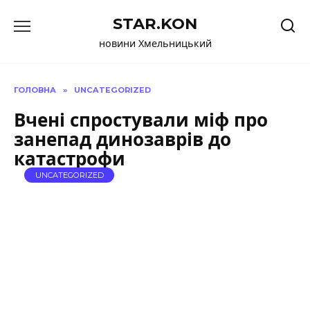
Перейти
STAR.KON
до
вмісту
новини Хмельницький
ГОЛОВНА
»
UNCATEGORIZED
Вчені спростували міф про
занепад динозаврів до
катастрофи
UNCATEGORIZED