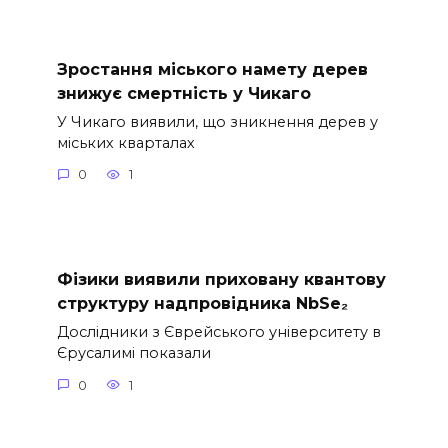
Зростання міського намету дерев
знижує смертність у Чикаго
У Чикаго виявили, що зникнення дерев у
міських кварталах
0
1
Фізики виявили приховану квантову
структуру надпровідника NbSe₂
Дослідники з Єврейського університету в
Єрусалимі показали
0
1