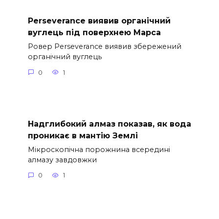
Perseverance виявив органічний
вуглець під поверхнею Марса
Ровер Perseverance виявив збережений
органічний вуглець
0
1
Надглибокий алмаз показав, як вода
проникає в мантію Землі
Мікроскопічна порожнина всередині
алмазу завдовжки
0
1