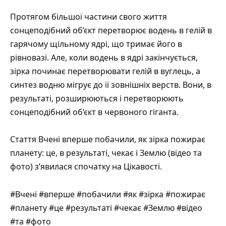
Протягом більшої частини свого життя
сонцеподібний об’єкт перетворює водень в гелій в
гарячому щільному ядрі, що тримає його в
рівновазі. Але, коли водень в ядрі закінчується,
зірка починає перетворювати гелій в вуглець, а
синтез водню мігрує до її зовнішніх верств. Вони, в
результаті, розширюються і перетворюють
сонцеподібний об’єкт в червоного гіганта.
Стаття
Вчені вперше побачили, як зірка пожирає
планету: це, в результаті, чекає і Землю (відео та
фото)
з’явилася спочатку на
Цікавості
.
#Вчені #вперше #побачили #як #зірка #пожирає
#планету #це #результаті #чекає #Землю #відео
#та #фото