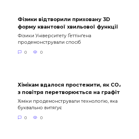
Фізики відтворили приховану 3D
форму квантової хвильової функції
Фізики Університету Ґеттінґена
продемонстрували спосіб
0
0
Хімікам вдалося простежити, як CO₂
з повітря перетворюється на графіт
Хіміки продемонстрували технологію, яка
буквально витягує
0
0