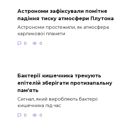
Астрономи зафіксували помітне
падіння тиску атмосфери Плутона
Астрономи простежили, як атмосфера
карликової планети
0
0
Бактерії кишечника тренують
епітелій зберігати протизапальну
пам’ять
Сигнал, який виробляють бактерії
кишечника під час
0
0