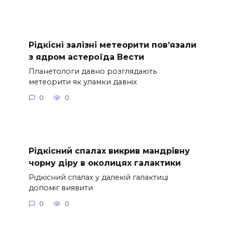
Рідкісні залізні метеорити пов’язали
з ядром астероїда Вести
Планетологи давно розглядають
метеорити як уламки давніх
0
0
Рідкісний спалах викрив мандрівну
чорну діру в околицях галактики
Рідкісний спалах у далекій галактиці
допоміг виявити
0
0