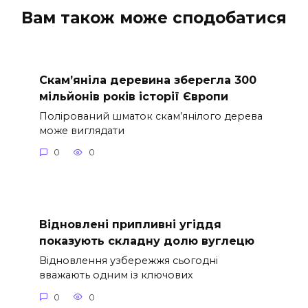
Вам також може сподобатися
Скам’яніла деревина зберегла 300
мільйонів років історії Європи
Полірований шматок скам’янілого дерева
може виглядати
0
0
Відновлені припливні угіддя
показують складну долю вуглецю
Відновлення узбережжя сьогодні
вважають одним із ключових
0
0