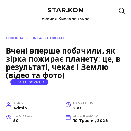
Перейти
STAR.KON
до
вмісту
новини Хмельницький
ГОЛОВНА
»
UNCATEGORIZED
Вчені вперше побачили, як
зірка пожирає планету: це, в
результаті, чекає і Землю
(відео та фото)
UNCATEGORIZED
АВТОР
НА ЧИТАННЯ
admin
2 хв
ПЕРЕГЛЯДІВ
ОПУБЛІКОВАНО
50
10 Травня, 2023