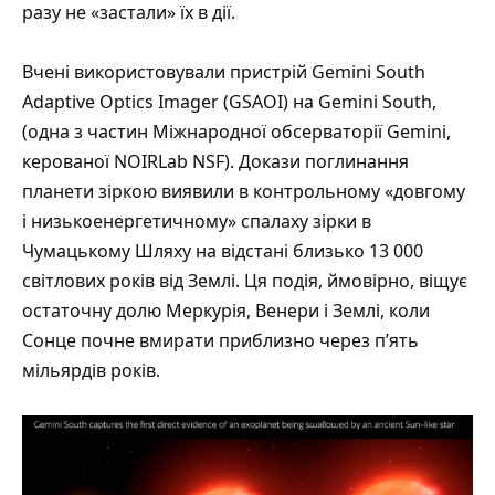
разу не «застали» їх в дії.
Вчені використовували пристрій Gemini South
Adaptive Optics Imager (GSAOI) на Gemini South,
(одна з частин Міжнародної обсерваторії Gemini,
керованої NOIRLab NSF). Докази поглинання
планети зіркою виявили в контрольному «довгому
і низькоенергетичному» спалаху зірки в
Чумацькому Шляху на відстані близько 13 000
світлових років від Землі. Ця подія, ймовірно, віщує
остаточну долю Меркурія, Венери і Землі, коли
Сонце почне вмирати приблизно через п’ять
мільярдів років.