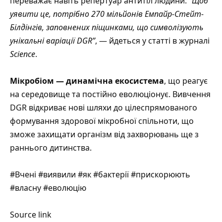
переважає навіть репертуар антитіл людини:
“Щоб
уявити це, потрібно 270 мільйонів Емпайр-Стейт-
Білдінгів, заповнених піщинками, що символізують
унікальні варіації DGR”
, — йдеться у статті в журналі
Science
.
Мікробіом — динамічна екосистема
, що реагує
на середовище та постійно еволюціонує. Вивчення
DGR відкриває нові шляхи до цілеспрямованого
формування здорової мікробної спільноти, що
зможе захищати організм від захворювань ще з
раннього дитинства.
#Вчені #виявили #як #бактерії #прискорюють
#власну #еволюцію
Source link