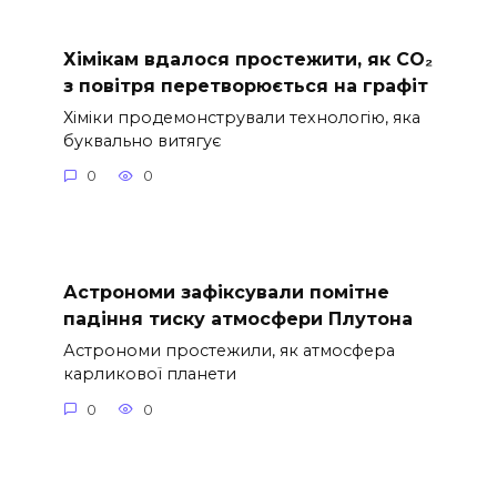
Хімікам вдалося простежити, як CO₂
з повітря перетворюється на графіт
Хіміки продемонстрували технологію, яка
буквально витягує
0
0
Астрономи зафіксували помітне
падіння тиску атмосфери Плутона
Астрономи простежили, як атмосфера
карликової планети
0
0