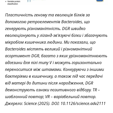
Пластичність геному та еволюція білків за
допомогою ретроелементів Bacteroides, що
генерують різноманітність. DGR швидко
еволюціонують у ліганд-зв’язуючі білки і збагачують
мікробіом кишечника людини. Ми показали, що
Bacteroides містять великий і різноманітний
асортимент DGR, багато з яких урізноманітнюють
адгезини для пілі типу V і можуть горизонтально
переноситися між штамами. Конкуруючи з іншими
бактеріями в кишечнику, а також під час передачі
від матері до дитини після народження, DGR
демонструють ознаки позитивного відбору. TR –
шаблонний повтор; VR – варіабельний повтор.
Джерело: Science (2025). DOI: 10.1126/science.adv2111