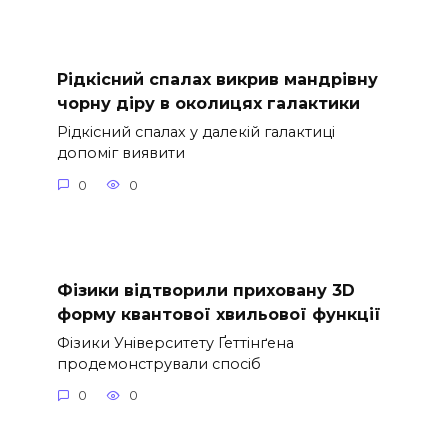
Рідкісний спалах викрив мандрівну
чорну діру в околицях галактики
Рідкісний спалах у далекій галактиці
допоміг виявити
0
0
Фізики відтворили приховану 3D
форму квантової хвильової функції
Фізики Університету Ґеттінґена
продемонстрували спосіб
0
0