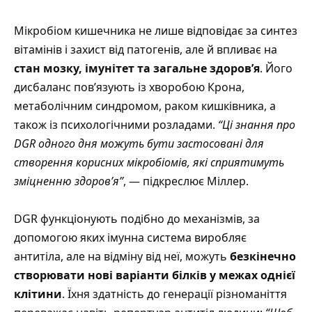
Мікробіом кишечника не лише відповідає за синтез
вітамінів і захист від патогенів, але й впливає на
стан мозку, імунітет та загальне здоров’я
. Його
дисбаланс пов’язують із хворобою Крона,
метаболічним синдромом, раком кишківника, а
також із психологічними розладами.
“Ці знання про
DGR одного дня можуть бути застосовані для
створення корисних мікробіомів, які сприятимуть
зміцненню здоров’я”
, — підкреслює Міллер.
DGR функціонують подібно до механізмів, за
допомогою яких імунна система виробляє
антитіла, але на відміну від неї, можуть
безкінечно
створювати нові варіанти білків у межах однієї
клітини
. Їхня здатність до генерації різноманіття