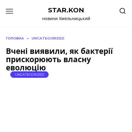
Перейти
STAR.KON
до
вмісту
новини Хмельницький
ГОЛОВНА
»
UNCATEGORIZED
Вчені виявили, як бактерії
прискорюють власну
еволюцію
UNCATEGORIZED