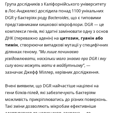
Група дослідників з Каліфорнійського університету
в Лос-Анджелесі дослідила понад 1100 унікальних
DGR у бактеріях роду
Bacteroides
, що є типовими
представниками кишкової мікрофлори. DGR — це
комплекси генів, які здатні замінювати одну з основ
ДНК (переважно аденін) на
цитозин, гуанін або
тимін
, створюючи випадкові мутації у специфічних
ділянках геному.
“Ми лише починаємо
усвідомлювати, наскільки мало знаємо про DGR і яку
силу вони можуть мати в майбутньому”
, —
зазначає Джефф Міллер, керівник дослідження.
Вчені виявили, що DGR найчастіше націлені на
гени білків-пілей, які забезпечують бактеріям
можливість прикріплюватись до різних поверхонь.
Такі зміни дозволяють мікробам ефективніше