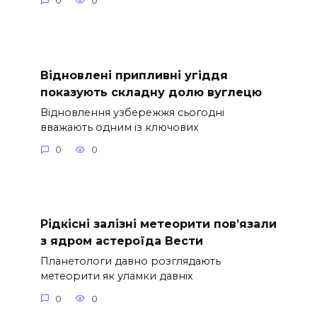
0
0
Відновлені припливні угіддя
показують складну долю вуглецю
Відновлення узбережжя сьогодні
вважають одним із ключових
0
0
Рідкісні залізні метеорити пов’язали
з ядром астероїда Вести
Планетологи давно розглядають
метеорити як уламки давніх
0
0