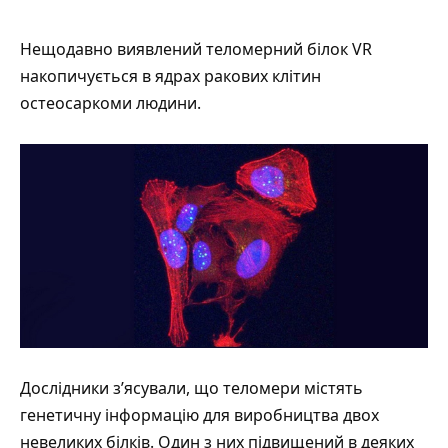
Нещодавно виявлений теломерний білок VR
накопичується в ядрах ракових клітин
остеосаркоми людини.
Дослідники з’ясували, що теломери містять
генетичну інформацію для виробництва двох
невеликих білків. Один з них підвищений в деяких