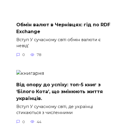
Обмін валют в Чернівцях: гід по RDF
Exchange
Вступ У сучасному світі обмін валюти є
невід’
0
78
Від опору до успіху: топ-5 книг з
‘Білого Кота’, що змінюють життя
українців.
Вступ У сучасному світі, де українці
стикаються з численними
0
44