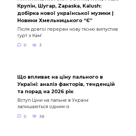
Крупін, Шугар, Zapaska, Kalush:
добірка нової української музики |
Новини Хмельницького “Є”
Після довгої перерви нову пісню випустив
гурт з Кам’
0
3
Що впливає на ціну пального в
Україні: аналіз факторів, тенденцій
та порад на 2026 рік
Вступ Ціни на пальне в Україні
залишаються одним із
0
38