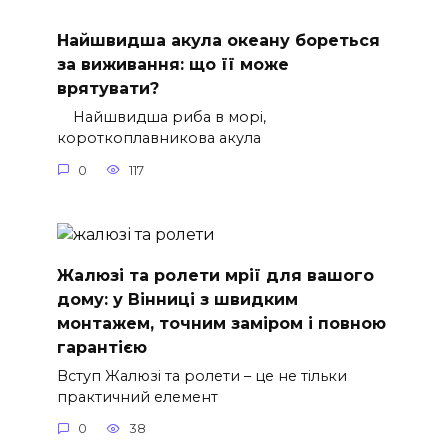
Найшвидша акула океану бореться
за виживання: що її може
врятувати?
Найшвидша риба в морі,
короткоплавникова акула
0
117
Жалюзі та ролети мрії для вашого
дому: у Вінниці з швидким
монтажем, точним заміром і повною
гарантією
Вступ Жалюзі та ролети – це не тільки
практичний елемент
0
38