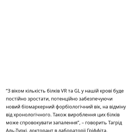
“З віком кількість білків VR та GL у нашій крові буде
постійно зростати, потенційно забезпечуючи
новий біомаркерний форбіологічний вік, на відміну
від хронологічного. Також вироблення цих білків
може спровокувати запалення”, – говорить Тагрід
Аль-Туркі, докторант в лабораторії Гріффіта,