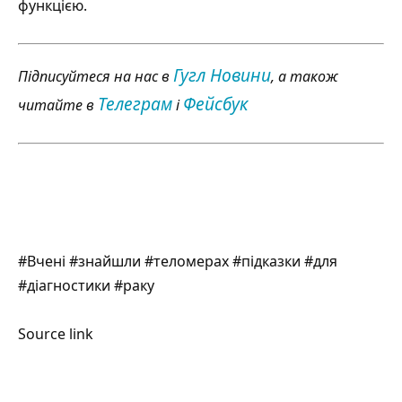
функцією.
Гугл Новини
Підписуйтеся на нас в
, а також
Телеграм
Фейсбук
читайте в
і
#Вчені #знайшли #теломерах #підказки #для
#діагностики #раку
Source link