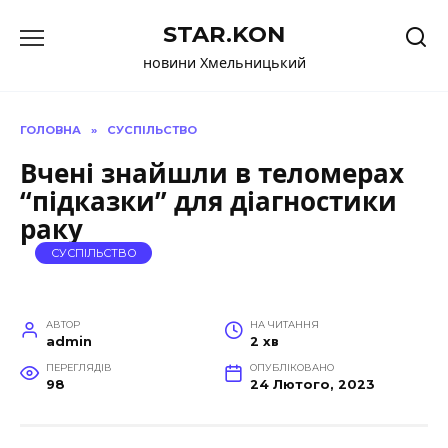
Перейти
STAR.KON
до
вмісту
новини Хмельницький
ГОЛОВНА
»
СУСПІЛЬСТВО
Вчені знайшли в теломерах
“підказки” для діагностики
раку
СУСПІЛЬСТВО
АВТОР
НА ЧИТАННЯ
admin
2 хв
ПЕРЕГЛЯДІВ
ОПУБЛІКОВАНО
98
24 Лютого, 2023