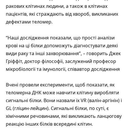
ракових клітинах людини, а також в клітинах
пацієнтів, які страждають від хвороб, викликаних
дефектами теломер.
“Наші дослідження показали, що прості аналізи
крові на ці білки допоможуть діагностувати деякі
види раку та інші захворювання”, – говорить Джек
Гріффіт, доктор філософії, заслужений професор
мікробіології та імунології, співавтор дослідження
Вчені провели експерименти, щоб
показати
, як
теломерна ДНК може навчити клітину виробляти
сигнальні білки. Вони назвали їх VR (валін-аргінін) і
GL (гліцин-лейцин). Сигнальні білки, по суті, є
хімічними речовинами, які викликають ланцюгову
реакцію інших білків всередині клітин.