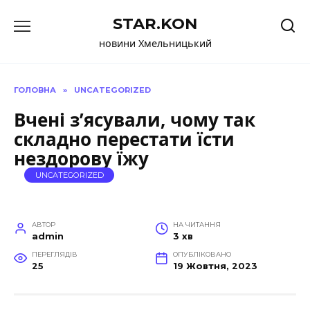
Перейти
STAR.KON
до
вмісту
новини Хмельницький
ГОЛОВНА
»
UNCATEGORIZED
Вчені з’ясували, чому так
складно перестати їсти
нездорову їжу
UNCATEGORIZED
АВТОР
НА ЧИТАННЯ
admin
3 хв
ПЕРЕГЛЯДІВ
ОПУБЛІКОВАНО
25
19 Жовтня, 2023