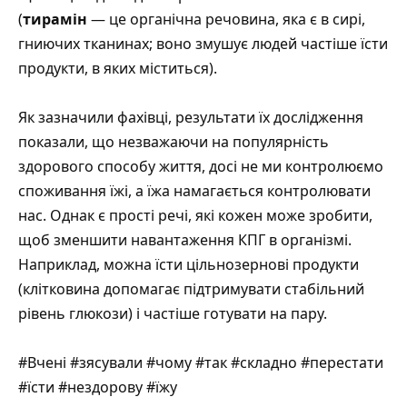
(
тирамін
— це органічна речовина, яка є в сирі,
гниючих тканинах; воно змушує людей частіше їсти
продукти, в яких міститься).
Як зазначили фахівці, результати їх дослідження
показали, що незважаючи на популярність
здорового способу життя, досі не ми контролюємо
споживання їжі, а їжа намагається контролювати
нас. Однак є прості речі, які кожен може зробити,
щоб зменшити навантаження КПГ в організмі.
Наприклад, можна їсти цільнозернові продукти
(клітковина допомагає підтримувати стабільний
рівень глюкози) і частіше готувати на пару.
#Вчені #зясували #чому #так #складно #перестати
#їсти #нездорову #їжу