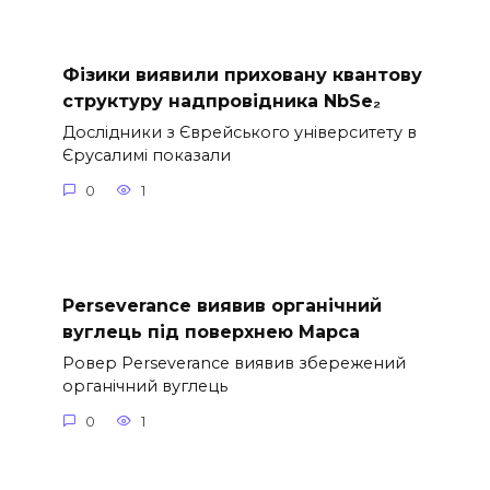
Фізики виявили приховану квантову
структуру надпровідника NbSe₂
Дослідники з Єврейського університету в
Єрусалимі показали
0
1
Perseverance виявив органічний
вуглець під поверхнею Марса
Ровер Perseverance виявив збережений
органічний вуглець
0
1