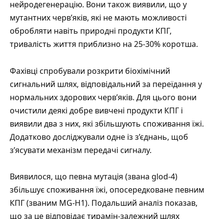
нейродегенерацію. Вони також виявили, що у
мутантних черв’яків, які не мають можливості
обробляти навіть природні продукти КПГ,
тривалість життя приблизно на 25-30% коротша.
Фахівці спробували розкрити біохімічний
сигнальний шлях, відповідальний за переїдання у
нормальних здорових черв’яків. Для цього вони
очистили деякі добре вивчені продукти КПГ і
виявили два з них, які збільшують споживання їжі.
Додатково досліджували одне із з’єднань, щоб
з’ясувати механізм передачі сигналу.
Виявилося, що певна мутація (звана glod-4)
збільшує споживання їжі, опосередковане певним
КПГ (званим MG-H1). Подальший аналіз показав,
що за це відповідає тирамін-залежний шлях