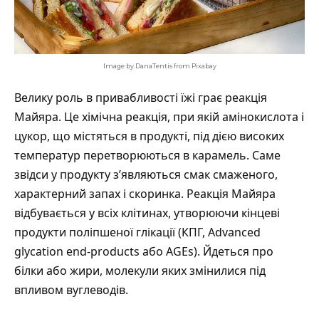
Image by DanaTentis from Pixabay
Велику роль в привабливості їжі грає реакція
Майяра. Це хімічна реакція, при якій амінокислота і
цукор, що містяться в продукті, під дією високих
температур перетворюються в карамель. Саме
звідси у продукту з’являються смак смаженого,
характерний запах і скоринка. Реакція Майяра
відбувається у всіх клітинах, утворюючи кінцеві
продукти поліпшеної глікації (КПГ, Advanced
glycation end-products або AGEs). Йдеться про
білки або жири, молекули яких змінилися під
впливом вуглеводів.