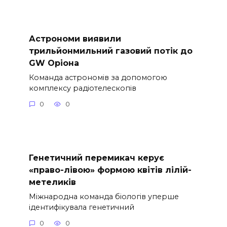
Астрономи виявили
трильйонмильний газовий потік до
GW Оріона
Команда астрономів за допомогою
комплексу радіотелескопів
0
0
Генетичний перемикач керує
«право-лівою» формою квітів лілій-
метеликів
Міжнародна команда біологів уперше
ідентифікувала генетичний
0
0