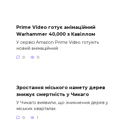
Prime Video готує анімаційний
Warhammer 40,000 з Кавіллом
У сервісі Amazon Prime Video готують
новий анімаційний
0
0
Зростання міського намету дерев
знижує смертність у Чикаго
У Чикаго виявили, що зникнення дерев у
міських кварталах
0
1