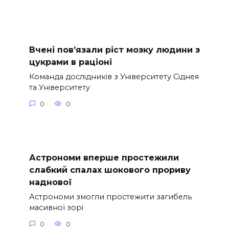
Вчені пов’язали ріст мозку людини з
цукрами в раціоні
Команда дослідників з Університету Сіднея
та Університету
0
0
Астрономи вперше простежили
слабкий спалах шокового прориву
наднової
Астрономи змогли простежити загибель
масивної зорі
0
0