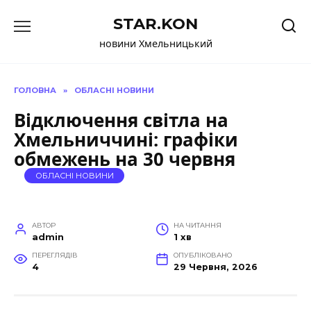
Перейти
STAR.KON
до
вмісту
новини Хмельницький
ГОЛОВНА
»
ОБЛАСНІ НОВИНИ
Відключення світла на
Хмельниччині: графіки
обмежень на 30 червня
ОБЛАСНІ НОВИНИ
АВТОР
НА ЧИТАННЯ
admin
1 хв
ПЕРЕГЛЯДІВ
ОПУБЛІКОВАНО
4
29 Червня, 2026