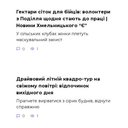
Гектари сіток для бійців: волонтери
з Поділля щодня стають до праці |
Новини Хмельницького “Є”
У сільських клубах жінки плетуть
маскувальний захист
0
1
Драйвовий літній квадро-тур на
свіжому повітрі: відпочинок
вихідного дня
Прагнете вирватися з сірих буднів, відчути
справжню
0
1