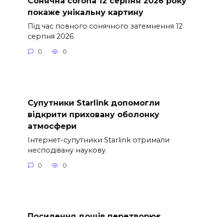
Сонячна corona 12 серпня 2026 року
покаже унікальну картину
Під час повного сонячного затемнення 12
серпня 2026
0
0
Супутники Starlink допомогли
відкрити приховану оболонку
атмосфери
Інтернет-супутники Starlink отримали
несподівану наукову
0
0
Посилення дощів перетворює