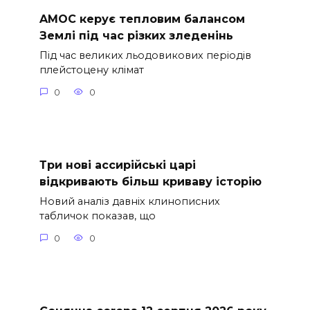
AMOC керує тепловим балансом
Землі під час різких зледенінь
Під час великих льодовикових періодів
плейстоцену клімат
0
0
Три нові ассирійські царі
відкривають більш криваву історію
Новий аналіз давніх клинописних
табличок показав, що
0
0