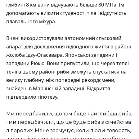
глибині 8 км вони відчувають більше 80 МПа. Їм
допомагають вижити студеності тіла і відсутність
плавального міхура.
Вчені використовували автономний спусковий
апарат для дослідження підводного життя в районі
жолоба Ідзу-Огасавара, Японської западини і
западини Рюкю. Вони припустили, що через теплі
течії в цьому районі риби зможуть спускатися на
велику глибину, ніж попередні рекордсмени,
знайдені в Маріїнській западині. Відкриття
підтвердило гіпотезу.
Ми передбачили, що там буде найглибша риба,
і ми передбачили, що це буде риба з сімейства
ліпарових. Мене засмучує, коли люди говорять,
що ми нічого не знаємо про морські глибини.