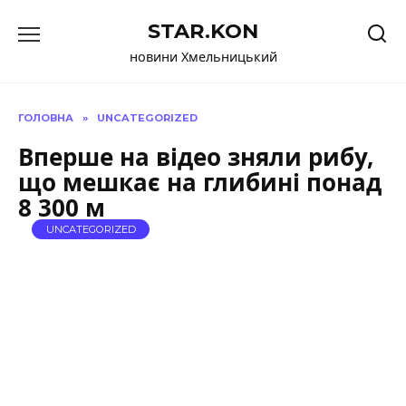
Перейти
STAR.KON
до
вмісту
новини Хмельницький
ГОЛОВНА
»
UNCATEGORIZED
Вперше на відео зняли рибу,
що мешкає на глибині понад
8 300 м
UNCATEGORIZED