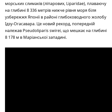
морських слимаків (ліпарових, Liparidae), плаваючу
на глибині 8 336 метрів нижче рівня моря біля
узбережжя Японії в районі глибоководного жолобу
Ідзу-Огасавара. Це новий рекорд, попередній
належав Pseudoliparis swirei, що мешкає на глибині
8 178 м в Маріанської западині.