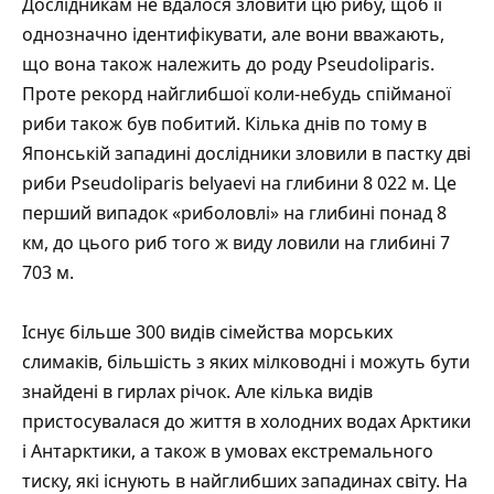
Дослідникам не вдалося зловити цю рибу, щоб її
однозначно ідентифікувати, але вони вважають,
що вона також належить до роду Pseudoliparis.
Проте рекорд найглибшої коли-небудь спійманої
риби також був побитий. Кілька днів по тому в
Японській западині дослідники зловили в пастку дві
риби Pseudoliparis belyaevi на глибини 8 022 м. Це
перший випадок «риболовлі» на глибині понад 8
км, до цього риб того ж виду ловили на глибині 7
703 м.
Існує більше 300 видів сімейства морських
слимаків, більшість з яких мілководні і можуть бути
знайдені в гирлах річок. Але кілька видів
пристосувалася до життя в холодних водах Арктики
і Антарктики, а також в умовах екстремального
тиску, які існують в найглибших западинах світу. На