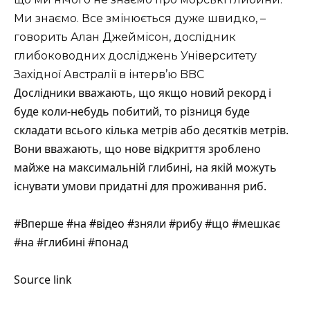
Ми знаємо. Все змінюється дуже швидко, –
говорить
Алан Джеймісон, дослідник
глибоководних досліджень Університету
Західної Австралії в інтерв’ю BBC
Дослідники вважають, що якщо новий рекорд і
буде коли-небудь побитий, то різниця буде
складати всього кілька метрів або десятків метрів.
Вони вважають, що нове відкриття зроблено
майже на максимальній глибині, на якій можуть
існувати умови придатні для проживання риб.
#Вперше #на #відео #зняли #рибу #що #мешкає
#на #глибині #понад
Source link