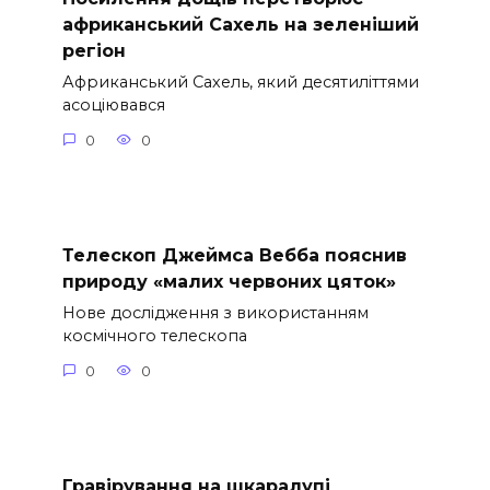
африканський Сахель на зеленіший
регіон
Африканський Сахель, який десятиліттями
асоціювався
0
0
Телескоп Джеймса Вебба пояснив
природу «малих червоних цяток»
Нове дослідження з використанням
космічного телескопа
0
0
Гравірування на шкаралупі