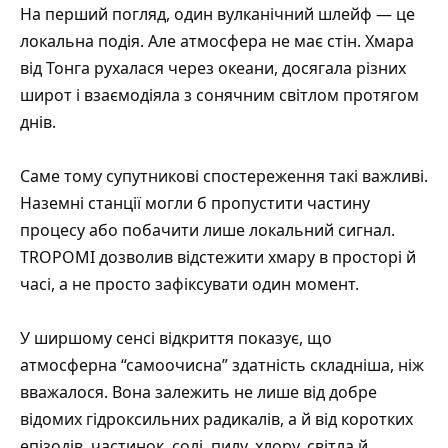
На перший погляд, один вулканічний шлейф — це
локальна подія. Але атмосфера не має стін. Хмара
від Тонга рухалася через океани, досягала різних
широт і взаємодіяла з сонячним світлом протягом
днів.
Саме тому супутникові спостереження такі важливі.
Наземні станції могли б пропустити частину
процесу або побачити лише локальний сигнал.
TROPOMI дозволив відстежити хмару в просторі й
часі, а не просто зафіксувати один момент.
У ширшому сенсі відкриття показує, що
атмосферна “самоочисна” здатність складніша, ніж
вважалося. Вона залежить не лише від добре
відомих гідроксильних радикалів, а й від коротких
епізодів, частинок, солі, пилу, хлору, світла й