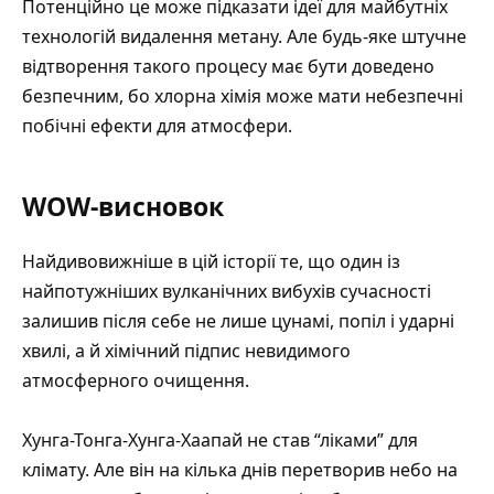
Потенційно це може підказати ідеї для майбутніх
технологій видалення метану. Але будь-яке штучне
відтворення такого процесу має бути доведено
безпечним, бо хлорна хімія може мати небезпечні
побічні ефекти для атмосфери.
WOW-висновок
Найдивовижніше в цій історії те, що один із
найпотужніших вулканічних вибухів сучасності
залишив після себе не лише цунамі, попіл і ударні
хвилі, а й хімічний підпис невидимого
атмосферного очищення.
Хунга-Тонга-Хунга-Хаапай не став “ліками” для
клімату. Але він на кілька днів перетворив небо на