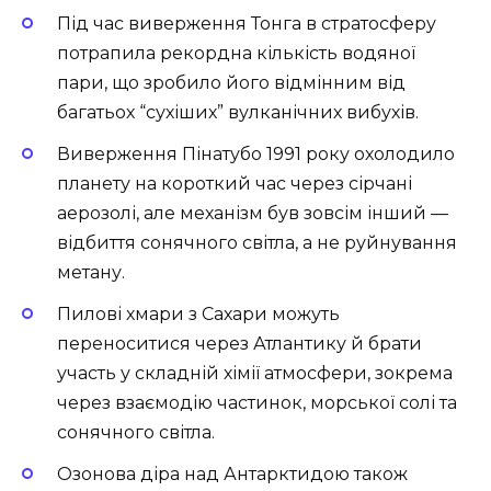
Під час виверження Тонга в стратосферу
потрапила рекордна кількість водяної
пари, що зробило його відмінним від
багатьох “сухіших” вулканічних вибухів.
Виверження Пінатубо 1991 року охолодило
планету на короткий час через сірчані
аерозолі, але механізм був зовсім інший —
відбиття сонячного світла, а не руйнування
метану.
Пилові хмари з Сахари можуть
переноситися через Атлантику й брати
участь у складній хімії атмосфери, зокрема
через взаємодію частинок, морської солі та
сонячного світла.
Озонова діра над Антарктидою також