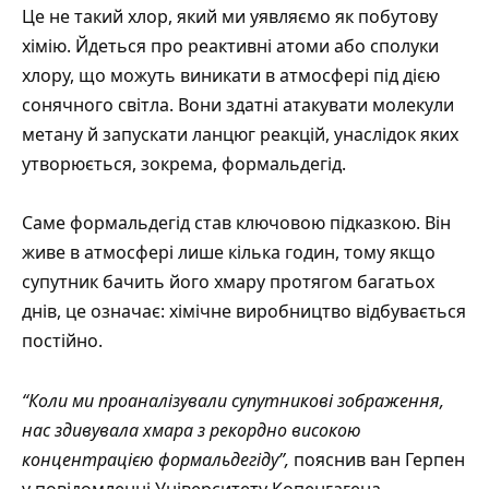
Це не такий хлор, який ми уявляємо як побутову
хімію. Йдеться про реактивні атоми або сполуки
хлору, що можуть виникати в атмосфері під дією
сонячного світла. Вони здатні атакувати молекули
метану й запускати ланцюг реакцій, унаслідок яких
утворюється, зокрема, формальдегід.
Саме формальдегід став ключовою підказкою. Він
живе в атмосфері лише кілька годин, тому якщо
супутник бачить його хмару протягом багатьох
днів, це означає: хімічне виробництво відбувається
постійно.
“Коли ми проаналізували супутникові зображення,
нас здивувала хмара з рекордно високою
концентрацією формальдегіду”,
пояснив ван Герпен
у повідомленні
Університету Копенгагена
.