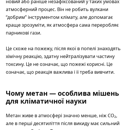
новий або раніше незафіксований у таких умовах
атмосферний процес. Він не робить вулкани
“добрим” інструментом клімату, але допомагає
краще зрозуміти, як атмосфера сама переробляє
парникові гази.
Це схоже на пожежу, після якої в попелі знаходять
хімічну реакцію, здатну нейтралізувати частину
токсину. Це не означає, що пожежі корисні. Це
означає, що реакція важлива і її треба вивчити.
Чому метан — особлива мішень
для кліматичної науки
Метан живе в атмосфері значно менше, ніж CO₂,
але в перші десятиліття після викиду має сильний