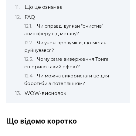
Що це означає
FAQ
Чи справді вулкан “очистив”
атмосферу від метану?
Як учені зрозуміли, що метан
руйнувався?
Чому саме виверження Тонга
створило такий ефект?
Чи можна використати це для
боротьби з потеплінням?
WOW-висновок
Що відомо коротко