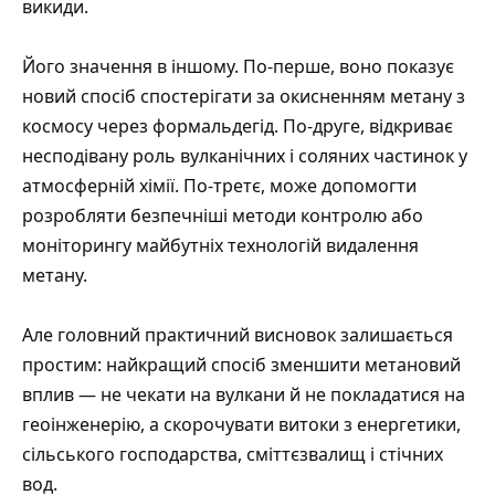
викиди.
Його значення в іншому. По-перше, воно показує
новий спосіб спостерігати за окисненням метану з
космосу через формальдегід. По-друге, відкриває
несподівану роль вулканічних і соляних частинок у
атмосферній хімії. По-третє, може допомогти
розробляти безпечніші методи контролю або
моніторингу майбутніх технологій видалення
метану.
Але головний практичний висновок залишається
простим: найкращий спосіб зменшити метановий
вплив — не чекати на вулкани й не покладатися на
геоінженерію, а скорочувати витоки з енергетики,
сільського господарства, сміттєзвалищ і стічних
вод.