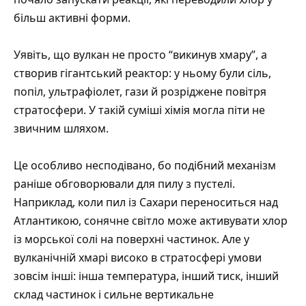
більш активні форми.
Уявіть, що вулкан не просто “викинув хмару”, а
створив гігантський реактор: у ньому були сіль,
попіл, ультрафіолет, гази й розріджене повітря
стратосфери. У такій суміші хімія могла піти не
звичним шляхом.
Це особливо несподівано, бо подібний механізм
раніше обговорювали для пилу з пустелі.
Наприклад, коли пил із Сахари переноситься над
Атлантикою, сонячне світло може активувати хлор
із морської солі на поверхні частинок. Але у
вулканічній хмарі високо в стратосфері умови
зовсім інші: інша температура, інший тиск, інший
склад частинок і сильне вертикальне