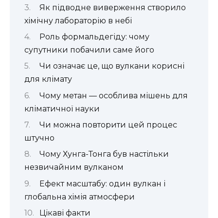
Як підводне виверження створило
хімічну лабораторію в небі
Роль формальдегіду: чому
супутники побачили саме його
Чи означає це, що вулкани корисні
для клімату
Чому метан — особлива мішень для
кліматичної науки
Чи можна повторити цей процес
штучно
Чому Хунга-Тонга був настільки
незвичайним вулканом
Ефект масштабу: один вулкан і
глобальна хімія атмосфери
Цікаві факти