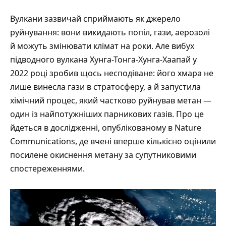
Вулкани зазвичай сприймають як джерело
руйнування: вони викидають попіл, гази, аерозолі
й можуть змінювати клімат на роки. Але вибух
підводного вулкана Хунга-Тонга-Хунга-Хаапай у
2022 році зробив щось несподіване: його хмара не
лише винесла гази в стратосферу, а й запустила
хімічний процес, який частково руйнував метан —
один із найпотужніших парникових газів. Про це
йдеться в дослідженні, опублікованому в
Nature
Communications
, де вчені вперше кількісно оцінили
посилене окиснення метану за супутниковими
спостереженнями.