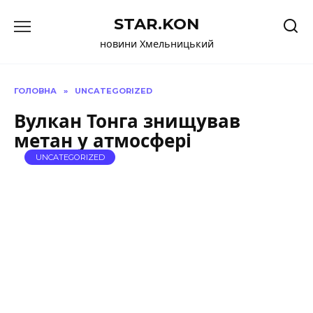
Перейти
STAR.KON
до
вмісту
новини Хмельницький
ГОЛОВНА
»
UNCATEGORIZED
Вулкан Тонга знищував
метан у атмосфері
UNCATEGORIZED