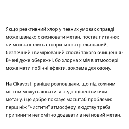
Якщо реактивний хлор у певних умовах справді
може швидко окиснювати метан, постає питання:
чи можна колись створити контрольований,
безпечний і вимірюваний спосіб такого очищення?
Вчені дуже обережні, бо хлорна хімія в атмосфері
може мати побічні ефекти, зокрема для озону.
На Cikavosti раніше розповідали, що
під кожним
містом можуть ховатися недооцінені викиди
метану
, і це добре показує масштаб проблеми:
перш ніж “чистити” атмосферу, людству треба
припинити непомітно додавати в неї новий метан.