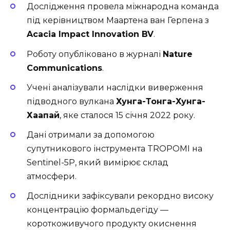
Дослідження провела міжнародна команда
під керівництвом Маартена ван Герпена з
Acacia Impact Innovation BV
.
Роботу опубліковано в журналі
Nature
Communications
.
Учені аналізували наслідки виверження
підводного вулкана
Хунга-Тонга-Хунга-
Хаапай
, яке сталося 15 січня 2022 року.
Дані отримали за допомогою
супутникового інструмента
TROPOMI на
Sentinel-5P
, який вимірює склад
атмосфери.
Дослідники зафіксували рекордно високу
концентрацію формальдегіду —
короткоживучого продукту окиснення