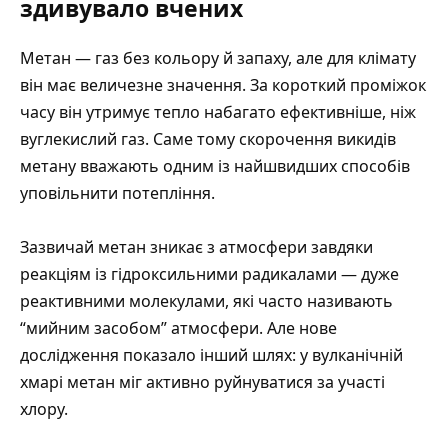
здивувало вчених
Метан — газ без кольору й запаху, але для клімату
він має величезне значення. За короткий проміжок
часу він утримує тепло набагато ефективніше, ніж
вуглекислий газ. Саме тому скорочення викидів
метану вважають одним із найшвидших способів
уповільнити потепління.
Зазвичай метан зникає з атмосфери завдяки
реакціям із гідроксильними радикалами — дуже
реактивними молекулами, які часто називають
“мийним засобом” атмосфери. Але нове
дослідження показало інший шлях: у вулканічній
хмарі метан міг активно руйнуватися за участі
хлору.