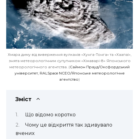
Хмара диму від виверження вулканів «Хунга-Тонга» та «Хаапаї»,
знята метеорологічним супутником «Хімаварі-8» Японського
метеорологічного агентства. (
Саймон Прауд/Оксфордський
університет, RALSpace NCEO/Японське метеорологічне
агентство
)
Зміст
Що відомо коротко
Чому це відкриття так здивувало
вчених