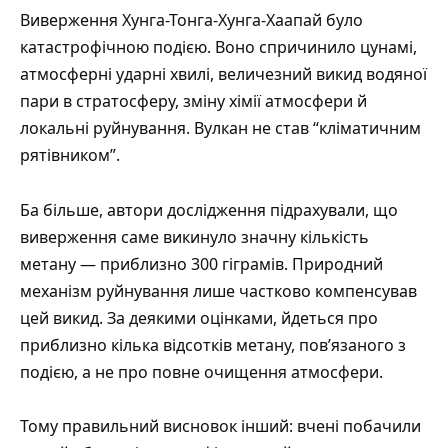
Виверження Хунга-Тонга-Хунга-Хаапай було
катастрофічною подією. Воно спричинило цунамі,
атмосферні ударні хвилі, величезний викид водяної
пари в стратосферу, зміну хімії атмосфери й
локальні руйнування. Вулкан не став “кліматичним
рятівником”.
Ба більше, автори дослідження підрахували, що
виверження саме викинуло значну кількість
метану — приблизно 300 гіграмів. Природний
механізм руйнування лише частково компенсував
цей викид. За деякими оцінками, йдеться про
приблизно кілька відсотків метану, пов’язаного з
подією, а не про повне очищення атмосфери.
Тому правильний висновок інший: вчені побачили