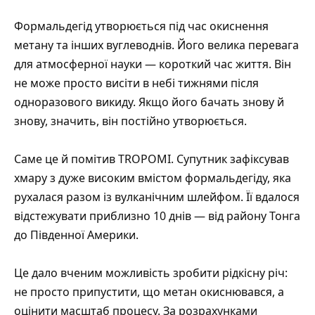
Формальдегід
утворюється під час окиснення
метану та інших вуглеводнів. Його велика перевага
для атмосферної науки — короткий час життя. Він
не може просто висіти в небі тижнями після
одноразового викиду. Якщо його бачать знову й
знову, значить, він постійно утворюється.
Саме це й помітив TROPOMI. Супутник зафіксував
хмару з дуже високим вмістом формальдегіду, яка
рухалася разом із вулканічним шлейфом. Її вдалося
відстежувати приблизно 10 днів — від району Тонга
до Південної Америки.
Це дало вченим можливість зробити рідкісну річ:
не просто припустити, що метан окиснювався, а
оцінити масштаб процесу. За розрахунками