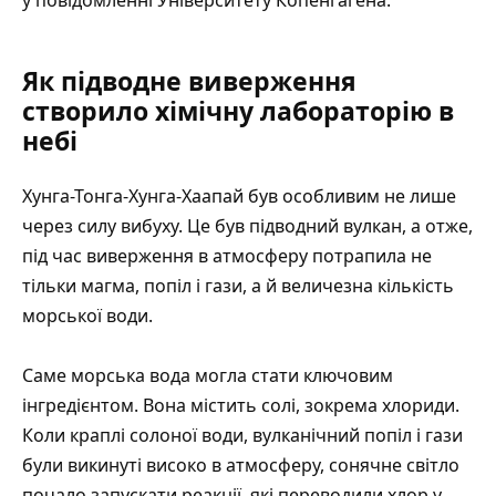
Як підводне виверження
створило хімічну лабораторію в
небі
Хунга-Тонга-Хунга-Хаапай був особливим не лише
через силу вибуху. Це був підводний вулкан, а отже,
під час виверження в атмосферу потрапила не
тільки магма, попіл і гази, а й величезна кількість
морської води.
Саме морська вода могла стати ключовим
інгредієнтом. Вона містить солі, зокрема хлориди.
Коли краплі солоної води, вулканічний попіл і гази
були викинуті високо в атмосферу, сонячне світло
почало запускати реакції, які переводили хлор у