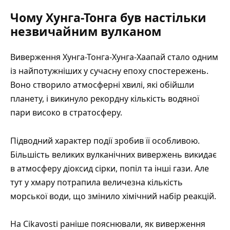
Чому Хунга-Тонга був настільки
незвичайним вулканом
Виверження Хунга-Тонга-Хунга-Хаапай стало одним
із найпотужніших у сучасну епоху спостережень.
Воно створило атмосферні хвилі, які обійшли
планету, і викинуло рекордну кількість водяної
пари високо в стратосферу.
Підводний характер події зробив її особливою.
Більшість великих вулканічних вивержень викидає
в атмосферу діоксид сірки, попіл та інші гази. Але
тут у хмару потрапила величезна кількість
морської води, що змінило хімічний набір реакцій.
На Cikavosti раніше пояснювали, як
виверження