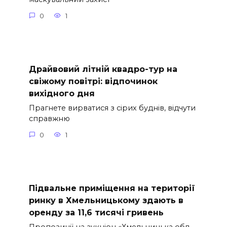
0
1
Драйвовий літній квадро-тур на
свіжому повітрі: відпочинок
вихідного дня
Прагнете вирватися з сірих буднів, відчути
справжню
0
1
Підвальне приміщення на території
ринку в Хмельницькому здають в
оренду за 11,6 тисячі гривень
Пропозиції на аукціон «Хмельницька обл.,