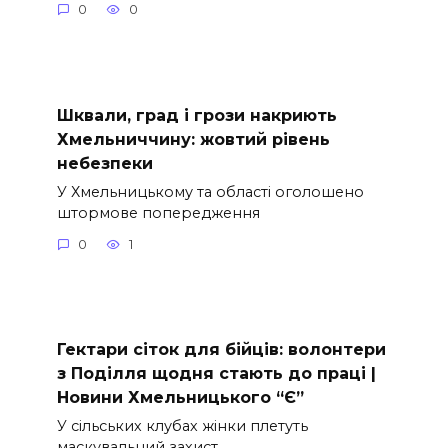
0
0
Шквали, град і грози накриють
Хмельниччину: жовтий рівень
небезпеки
У Хмельницькому та області оголошено
штормове попередження
0
1
Гектари сіток для бійців: волонтери
з Поділля щодня стають до праці |
Новини Хмельницького “Є”
У сільських клубах жінки плетуть
маскувальний захист