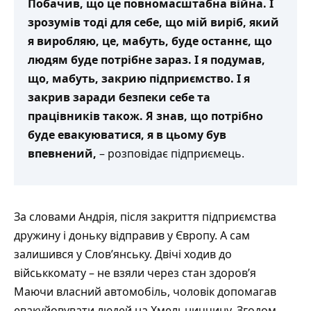
Побачив, що це повномасштабна війна. І
зрозумів тоді для себе, що мій виріб, який
я виробляю, це, мабуть, буде останнє, що
людям буде потрібне зараз. І я подумав,
що, мабуть, закрию підприємство. І я
закрив заради безпеки себе та
працівників також. Я знав, що потрібно
буде евакуюватися, я в цьому був
впевнений,
– розповідає підприємець.
За словами Андрія, після закриття підприємства
дружину і доньку відправив у Європу. А сам
залишився у Слов’янську. Двічі ходив до
військкомату – не взяли через стан здоров’я
Маючи власний автомобіль, чоловік допомагав
евакуйовувати людей на Хмельниччину. Згодом