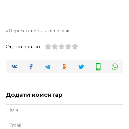
Переселенець
релокації
Оцініть статтю
Додати коментар
Ім'я
Email