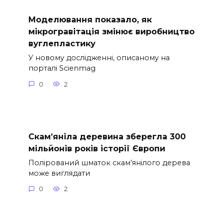
Моделювання показало, як
мікрогравітація змінює виробництво
вуглепластику
У новому дослідженні, описаному на
порталі Scienmag
0
2
Скам’яніла деревина зберегла 300
мільйонів років історії Європи
Полірований шматок скам’янілого дерева
може виглядати
0
2