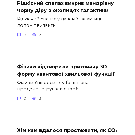
Рідкісний спалах викрив мандрівну
чорну діру в околицях галактики
Рідкісний спалах у далекій галактиці
допоміг виявити
0
2
Фізики відтворили приховану 3D
форму квантової хвильової функції
Фізики Університету Ґеттінґена
продемонстрували спосіб
0
3
Хімікам вдалося простежити, як CO₂