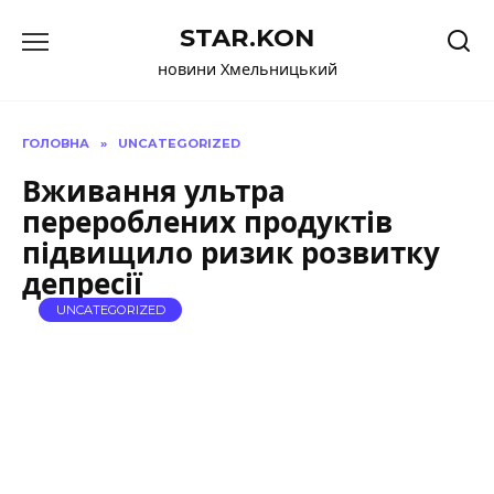
Перейти
STAR.KON
до
вмісту
новини Хмельницький
ГОЛОВНА
»
UNCATEGORIZED
Вживання ультра
перероблених продуктів
підвищило ризик розвитку
депресії
UNCATEGORIZED