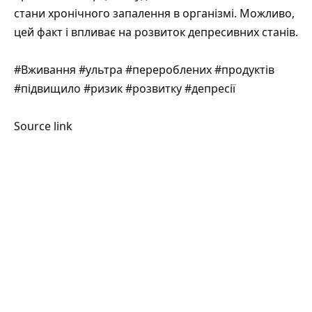
стани хронічного запалення в організмі. Можливо,
цей факт і впливає на розвиток депресивних станів.
#Вживання #ультра #перероблених #продуктів
#підвищило #ризик #розвитку #депресії
Source link