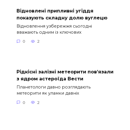
Відновлені припливні угіддя
показують складну долю вуглецю
Відновлення узбережжя сьогодні
вважають одним із ключових
0
2
Рідкісні залізні метеорити пов’язали
з ядром астероїда Вести
Планетологи давно розглядають
метеорити як уламки давніх
0
2