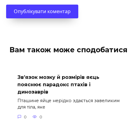
Вам також може сподобатися
Зв’язок мозку й розмірів яєць
пояснює парадокс птахів і
динозаврів
Пташине яйце нерідко здається завеликим
для тіла, яке
0
0