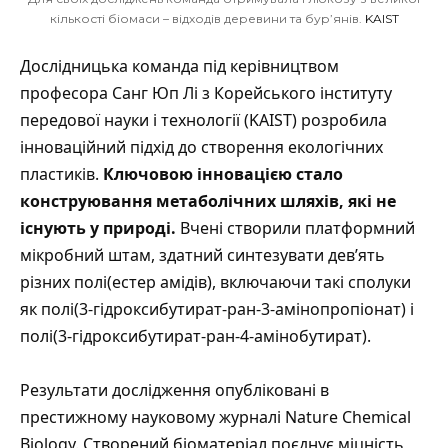
кількості біомаси – відходів деревини та бур’янів.
KAIST
Дослідницька команда під керівництвом
професора Санг Юп Лі з Корейського інституту
передової науки і технології (KAIST) розробила
інноваційний підхід до створення екологічних
пластиків.
Ключовою інновацією стало
конструювання метаболічних шляхів, які не
існують у природі.
Вчені створили платформний
мікробний штам, здатний синтезувати дев’ять
різних полі(естер амідів), включаючи такі сполуки
як полі(3-гідроксибутират-ран-3-амінопропіонат) і
полі(3-гідроксибутират-ран-4-амінобутират).
Результати дослідження опубліковані в
престижному науковому журналі Nature Chemical
Biology. Створений біоматеріал поєднує міцність