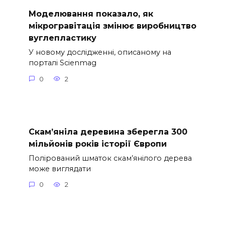
Моделювання показало, як
мікрогравітація змінює виробництво
вуглепластику
У новому дослідженні, описаному на
порталі Scienmag
0
2
Скам’яніла деревина зберегла 300
мільйонів років історії Європи
Полірований шматок скам’янілого дерева
може виглядати
0
2