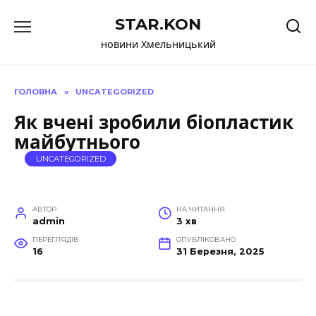
Перейти
STAR.KON
до
вмісту
новини Хмельницький
ГОЛОВНА
»
UNCATEGORIZED
Як вчені зробили біопластик
майбутнього
UNCATEGORIZED
АВТОР
НА ЧИТАННЯ
admin
3 хв
ПЕРЕГЛЯДІВ
ОПУБЛІКОВАНО
16
31 Березня, 2025