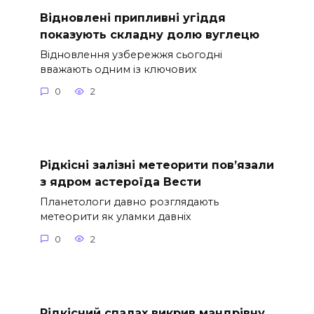
Відновлені припливні угіддя
показують складну долю вуглецю
Відновлення узбережжя сьогодні
вважають одним із ключових
0
2
Рідкісні залізні метеорити пов’язали
з ядром астероїда Вести
Планетологи давно розглядають
метеорити як уламки давніх
0
2
Рідкісний спалах викрив мандрівну