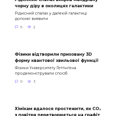
чорну діру в околицях галактики
Рідкісний спалах у далекій галактиці
допоміг виявити
0
2
Фізики відтворили приховану 3D
форму квантової хвильової функції
Фізики Університету Ґеттінґена
продемонстрували спосіб
0
3
Хімікам вдалося простежити, як CO₂
з повітря перетворюється на графіт