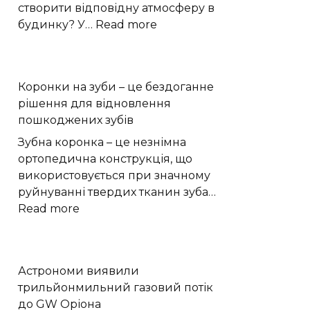
створити відповідну атмосферу в
:
будинку? У…
Read more
як
використовувати
їх
Коронки на зуби – це бездоганне
для
рішення для відновлення
прикраси
пошкоджених зубів
Зубна коронка – це незнімна
ортопедична конструкція, що
використовується при значному
руйнуванні твердих тканин зуба…
:
Read more
Коронки
на
зуби
Астрономи виявили
–
трильйонмильний газовий потік
це
до GW Оріона
бездоганне