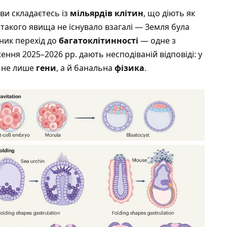
і ви складаєтесь із
мільярдів клітин
, що діють як
такого явища не існувало взагалі — Земля була
иник перехід до
багатоклітинності
— одне з
ення 2025–2026 рр. дають несподіваній відповіді: у
и не лише
гени
, а й банальна
фізика
.