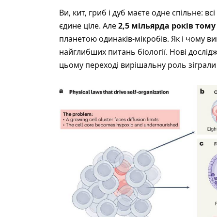
Ви, кит, гриб і дуб маєте одне спільне: вс
єдине ціле. Але
2,5 мільярда років тому
планетою одинаків-мікробів. Як і чому в
найглибших питань біології. Нові дослідж
цьому переході вирішальну роль зіграл