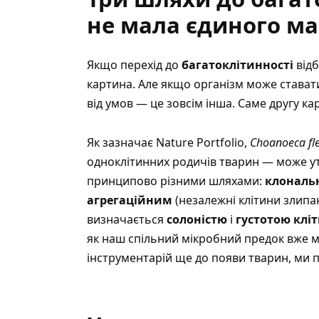
не мала єдиного м
Якщо перехід до
багатоклітинності
відб
картина. Але якщо організм може става
від умов — це зовсім інша. Саме другу к
Як зазначає Nature Portfolio
,
Choanoeca fl
одноклітинних родичів тварин — може 
принципово різними шляхами:
клональ
агрегаційним
(незалежні клітини злип
визначається
солоністю
і
густотою клі
як наш спільний мікробний предок вже 
інструментарій ще до появи тварин, ми п