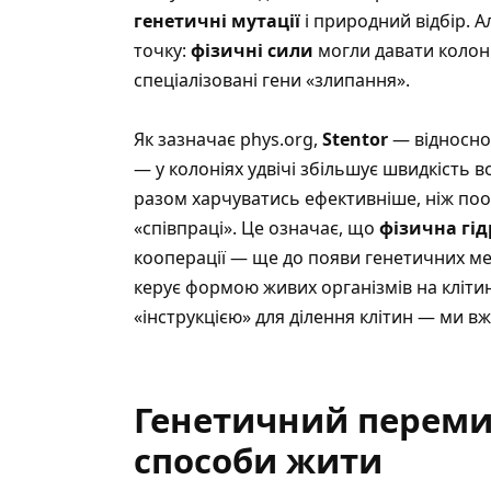
генетичні мутації
і природний відбір. 
точку:
фізичні сили
могли давати колоні
спеціалізовані гени «злипання».
Як зазначає phys.org
,
Stentor
— відносно 
— у колоніях удвічі збільшує швидкість в
разом харчуватись ефективніше, ніж поод
«співпраці». Це означає, що
фізична гі
кооперації — ще до появи генетичних ме
керує формою живих організмів на кліти
«інструкцією» для ділення клітин — ми вж
Генетичний переми
способи жити