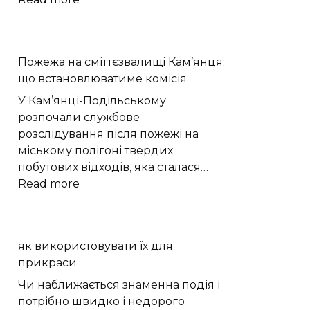
Стадія
ракети
SpaceX
Пожежа на сміттєзвалищі Кам’янця:
утворила
що встановлюватиме комісія
новий
кратер
У Кам’янці-Подільському
на
розпочали службове
Місяці
розслідування після пожежі на
міському полігоні твердих
побутових відходів, яка сталася…
:
Read more
Пожежа
на
сміттєзвалищі
як використовувати їх для
Кам’янця:
прикраси
що
встановлюватиме
Чи наближається знаменна подія і
комісія
потрібно швидко і недорого