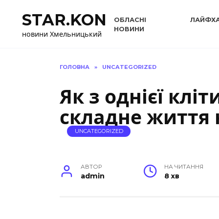
Перейти
STAR.KON
до
ОБЛАСНІ
ЛАЙФХ
вмісту
НОВИНИ
новини Хмельницький
ГОЛОВНА
»
UNCATEGORIZED
Як з однієї клі
складне життя 
UNCATEGORIZED
АВТОР
НА ЧИТАННЯ
admin
8 хв