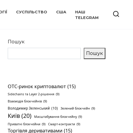
ГІЇ
СУСПІЛЬСТВО
США
НАШ
TELEGRAM
Пошук
Пошук
OTC-ринок криптовалют
(15)
Sidechains та Layer 2-рішення
(9)
Взаємодія блокчейнів
(9)
Володимир Зеленський
(10)
Зелений блокчейн
(9)
Київ
(20)
Масштабування блокчейну
(9)
Приватні блокчейни
(9)
Смарт-контракти
(9)
Торгівля деривативами
(15)