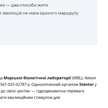
ген — два способи жити
і: еволюція не мала єдиного маршруту
да
Морської біологічної лабораторії
(MBL);
Nature
41567-025-02787-y. Одноклітинний організм
Stentor
у
до своїх «ротів» — гідродинамічна перевага
вати еволюційним стимулом для