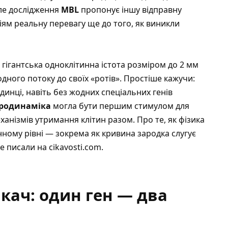
Але дослідження
MBL
пропонує іншу відправну
ям реальну перевагу ще до того, як виникли
гігантська одноклітинна істота розміром до 2 мм
одного потоку до своїх «ротів». Простіше кажучи:
инці, навіть без жодних спеціальних генів
дродинаміка
могла бути першим стимулом для
ханізмів утримання клітин разом.
Про те, як фізика
нному рівні — зокрема як кривина зародка слугує
е писали на cikavosti.com
.
кач: один ген — два