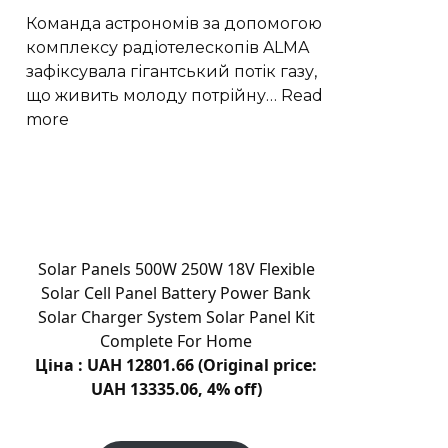
рішення
Команда астрономів за допомогою
для
комплексу радіотелескопів ALMA
відновлення
зафіксувала гігантський потік газу,
пошкоджених
що живить молоду потрійну…
Read
зубів
:
more
Астрономи
виявили
трильйонмильний
газовий
потік
до
Solar Panels 500W 250W 18V Flexible
GW
Solar Cell Panel Battery Power Bank
Оріона
Solar Charger System Solar Panel Kit
Complete For Home
Ціна : UAH 12801.66 (Original price:
UAH 13335.06, 4% off)