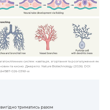
атоклітинних систем: кавітація, згортання та розгалуження як
вин та кисню. Джерело: Nature Biotechnology (2026). DOI:
8/s41587-026-03161-w
 вигідно триматись разом