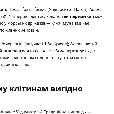
кач:
Проф. Ґохта Ґосіма (Університет Наґоя);
Nature
,
09881-4. Вперше ідентифіковано
ген-перемикач
між
ю у морських дріжджів — ключ
Myb1
вмикає
і поживних речовин.
Рочер та ін. (за участі Тібо Брюне);
Nature
, лютий
Хоанофлагелята
Choanoeca flexa
переходить до
ми залежно від солоності і густоти клітин —
варинної лінії.
у клітинам вигідно
инали об’єднуватись? Традиційна відповідь —