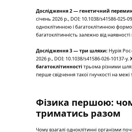
Дослідження 2 — генетичний переми
січень 2026 р., DOI: 10.1038/s41586-025-
одноклітинною і багатоклітинною формо
багатоклітинність залежно від наявност
Дослідження 3 — три шляхи:
Нурія Рос-
2026 р., DOI: 10.1038/s41586-026-10137-y.
багатоклітинності
трьома різними шляха
перше свідчення такої гнучкості на межі т
Фізика першою: чом
триматись разом
Чому взагалі одноклітинні організми поч