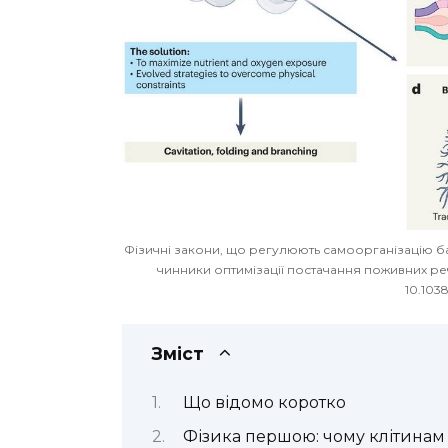
Фізичні закони, що регулюють самоорганізацію баг
чинники оптимізації постачання поживних речо
10.103
Зміст
Що відомо коротко
Фізика першою: чому клітинам