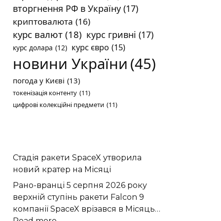
вторгнення РФ в Україну
(17)
криптовалюта
(16)
курс валют
(18)
курс гривні
(17)
курс євро
(15)
курс долара
(12)
новини України
(45)
погода у Києві
(13)
токенізація контенту
(11)
цифрові колекційні предмети
(11)
Стадія ракети SpaceX утворила
новий кратер на Місяці
Рано-вранці 5 серпня 2026 року
верхній ступінь ракети Falcon 9
компанії SpaceX врізався в Місяць…
:
Read more