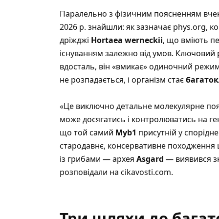
Паралельно з фізичним поясненням вче
2026 р. знайшли:
як зазначає phys.org
, к
дріжджі
Hortaea werneckii
, що вміють п
існуванням залежно від умов. Ключовий
вдосталь, він «вмикає» одиночний режим;
не розпадається, і організм стає
багато
«Це виключно детальне молекулярне поя
може досягатись і контролюватись на ге
що той самий
Myb1
присутній у спорідне
стародавнє, консервативне походження
із грибами — архея
Аsgard
— виявився зн
розповідали на cikavosti.com
.
Три шляхи до багат