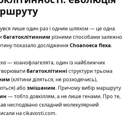
аршруту
увся лише один раз і одним шляхом — це одна
ти
багатоклітинним
різними способами залежно
артину показало дослідження
Choanoeca flexa
.
exa
— хоанофлагелята, один із найближчих
утворювати
багатоклітинні
структури трьома
ним
(клітини діляться, не розходячись),
аються) або
змішаним
. Причому вибір маршруту
тин
— тобто довкіллям, а не лише генами.
Про те,
мав несподівано складний молекулярний
исали на cikavosti.com
.