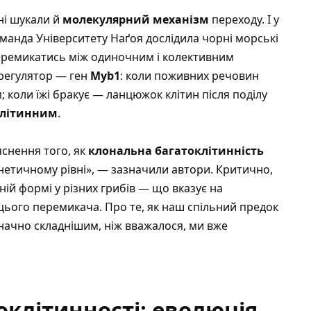
ні шукали й
молекулярний механізм
переходу. І у
оманда Університету Наґоя дослідила чорні морські
еремикатись між одиночним і колективним
 регулятор — ген
Myb1
: коли поживних речовин
 коли їжі бракує — ланцюжок клітин після поділу
клітинним
.
снення того, як
клональна багатоклітинність
нетичному рівні», — зазначили автори. Критично,
ній формі у різних грибів — що вказує на
 цього перемикача.
Про те, як наш спільний предок
ачно складнішим, ніж вважалося, ми вже
оклітинності: еволюція