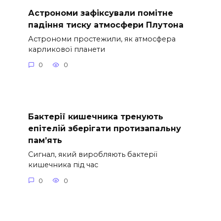
Астрономи зафіксували помітне
падіння тиску атмосфери Плутона
Астрономи простежили, як атмосфера
карликової планети
0
0
Бактерії кишечника тренують
епітелій зберігати протизапальну
пам’ять
Сигнал, який виробляють бактерії
кишечника під час
0
0