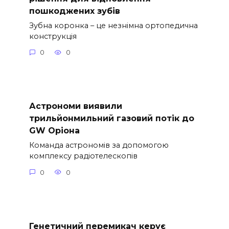
пошкоджених зубів
Зубна коронка – це незнімна ортопедична
конструкція
0
0
Астрономи виявили
трильйонмильний газовий потік до
GW Оріона
Команда астрономів за допомогою
комплексу радіотелескопів
0
0
Генетичний перемикач керує