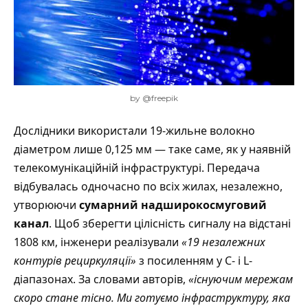
by @freepik
Дослідники використали 19-жильне волокно
діаметром лише 0,125 мм — таке саме, як у наявній
телекомунікаційній інфраструктурі. Передача
відбувалась одночасно по всіх жилах, незалежно,
утворюючи
сумарний надширокосмуговий
канал
. Щоб зберегти цілісність сигналу на відстані
1808 км, інженери реалізували
«19 незалежних
контурів рециркуляції»
з посиленням у C- і L-
діапазонах. За словами авторів,
«існуючим мережам
скоро стане тісно. Ми готуємо інфраструктуру, яка