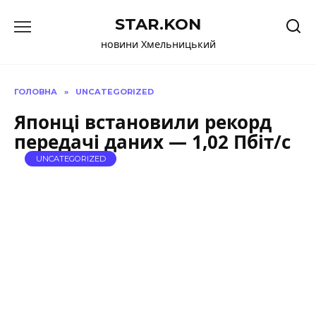
Перейти
STAR.KON
до
вмісту
новини Хмельницький
ГОЛОВНА
»
UNCATEGORIZED
Японці встановили рекорд
передачі даних — 1,02 Пбіт/с
UNCATEGORIZED