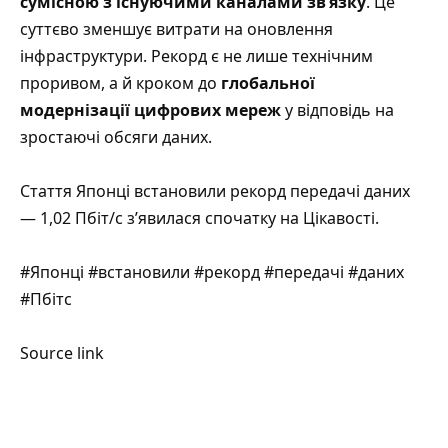
сумісною з існуючими каналами зв’язку
. Це
суттєво зменшує витрати на оновлення
інфраструктури. Рекорд є не лише технічним
проривом, а й кроком до
глобальної
модернізації цифрових мереж
у відповідь на
зростаючі обсяги даних.
Стаття
Японці встановили рекорд передачі даних
— 1,02 Пбіт/с
з’явилася спочатку на
Цікавості
.
#Японці #встановили #рекорд #передачі #даних
#Пбітс
Source link