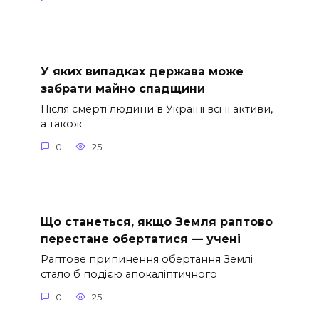
У яких випадках держава може
забрати майно спадщини
Після смерті людини в Україні всі її активи,
а також
0
25
Що станеться, якщо Земля раптово
перестане обертатися — учені
Раптове припинення обертання Землі
стало б подією апокаліптичного
0
25