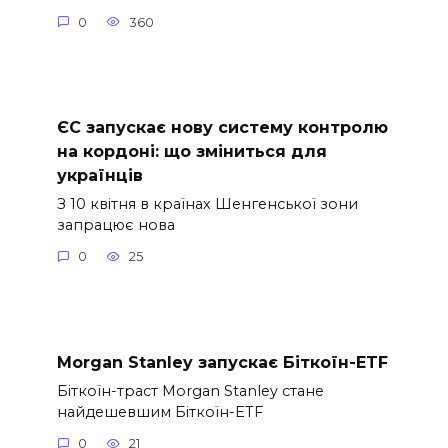
0
360
ЄС запускає нову систему контролю
на кордоні: що зміниться для
українців
З 10 квітня в країнах Шенгенської зони
запрацює нова
0
25
Morgan Stanley запускає Біткоїн-ETF
Біткоїн-траст Morgan Stanley стане
найдешевшим Біткоїн-ETF
0
21