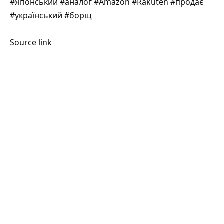
#Японський #аналог #Amazon #Rakuten #продає
#український #борщ
Source link