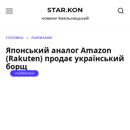
Перейти
STAR.KON
до
вмісту
новини Хмельницький
ГОЛОВНА
»
ЛАЙФХАКИ
Японський аналог Amazon
(Rakuten) продає український
борщ
ЛАЙФХАКИ