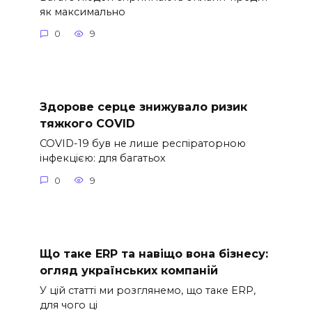
як максимально
0
9
Здорове серце знижувало ризик
тяжкого COVID
COVID-19 був не лише респіраторною
інфекцією: для багатьох
0
9
Що таке ERP та навіщо вона бізнесу:
огляд українських компаній
У цій статті ми розглянемо, що таке ERP,
для чого ці