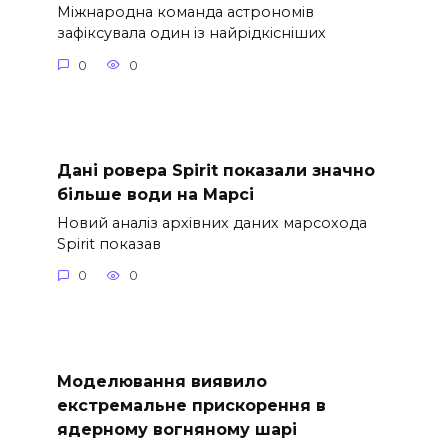
Міжнародна команда астрономів
зафіксувала один із найрідкісніших
0
0
Дані ровера Spirit показали значно
більше води на Марсі
Новий аналіз архівних даних марсохода
Spirit показав
0
0
Моделювання виявило
екстремальне прискорення в
ядерному вогняному шарі