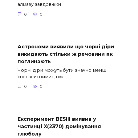
алмазу завдовжки
0
0
Астрономи виявили що чорні діри
викидають стільки ж речовини як
поглинають
Чорні діри можуть бути значно менш
«ненаситними», ніж
0
0
Експеримент BESIII виявив у
частинці X(2370) домінування
глюболу