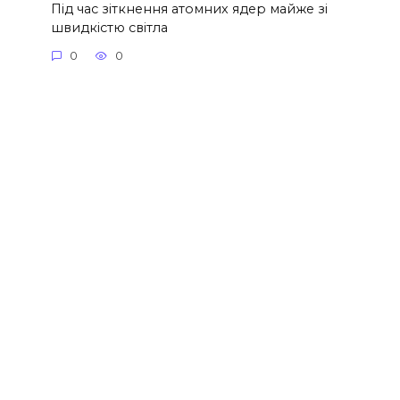
Під час зіткнення атомних ядер майже зі
швидкістю світла
0
0