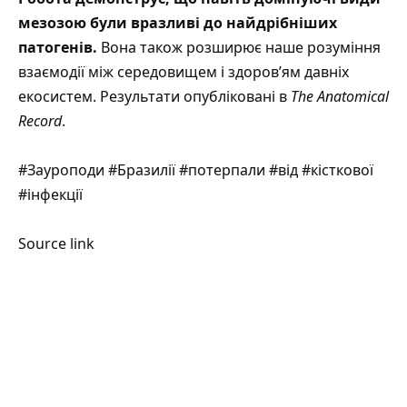
мезозою були вразливі до найдрібніших
патогенів.
Вона також розширює наше розуміння
взаємодії між середовищем і здоров’ям давніх
екосистем. Результати опубліковані в
The Anatomical
Record
.
#Зауроподи #Бразилії #потерпали #від #кісткової
#інфекції
Source link