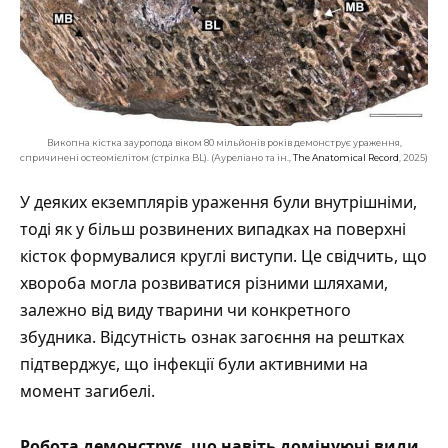
Викопна кістка зауропода віком 80 мільйонів років демонструє ураження,
спричинені остеомієлітом (стрілка BL). (Ауреліано та ін.,
The Anatomical Record
, 2025)
У деяких екземплярів ураження були внутрішніми,
тоді як у більш розвинених випадках на поверхні
кісток формувалися круглі виступи. Це свідчить, що
хвороба могла розвиватися різними шляхами,
залежно від виду тварини чи конкретного
збудника. Відсутність ознак загоєння на рештках
підтверджує, що інфекції були активними на
момент загибелі.
Робота демонструє, що навіть домінуючі види