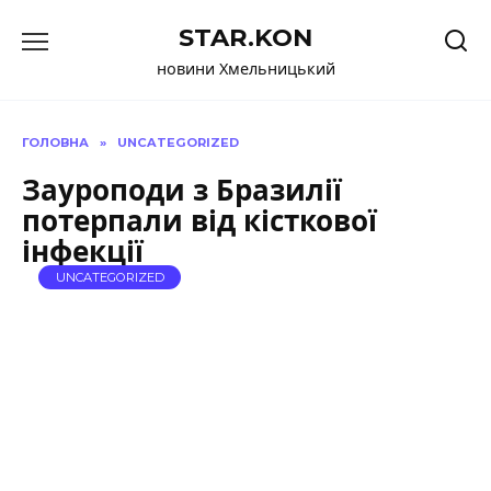
Перейти
STAR.KON
до
вмісту
новини Хмельницький
ГОЛОВНА
»
UNCATEGORIZED
Зауроподи з Бразилії
потерпали від кісткової
інфекції
UNCATEGORIZED