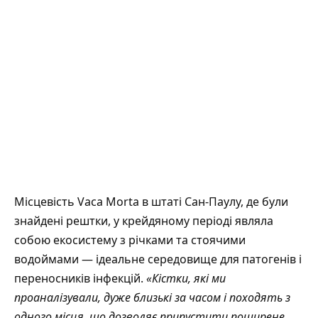
Місцевість Vaca Morta в штаті Сан-Паулу, де були
знайдені рештки, у крейдяному періоді являла
собою екосистему з річками та стоячими
водоймами — ідеальне середовище для патогенів і
переносників інфекцій.
«Кістки, які ми
проаналізували, дуже близькі за часом і походять з
одного місця, що дозволяє припустити поширене