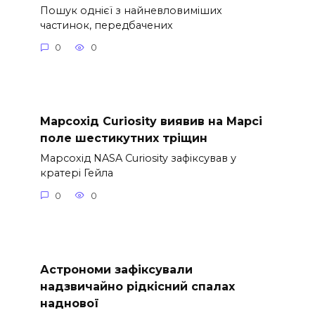
Пошук однієї з найневловиміших
частинок, передбачених
0
0
Марсохід Curiosity виявив на Марсі
поле шестикутних тріщин
Марсохід NASA Curiosity зафіксував у
кратері Гейла
0
0
Астрономи зафіксували
надзвичайно рідкісний спалах
наднової