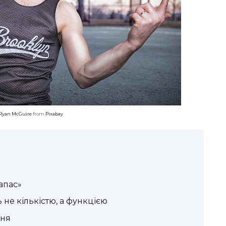
Ryan McGuire
from
Pixabay
апас»
 не кількістю, а функцією
ння