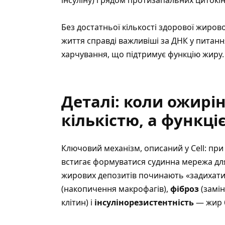
Без достатньої кількості здорової жиров
життя справді важливіші за ДНК
у питання
харчування, що підтримує функцію жиру.
Деталі: коли ожирі
кількістю, а функці
Ключовий механізм, описаний у Cell: пр
встигає формуватися судинна мережа для 
жирових депозитів починають «задихатис
(накопичення макрофагів),
фіброз
(замі
клітин) і
інсулінорезистентність
— жир б