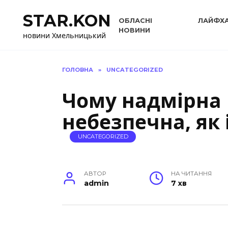
Перейти
STAR.KON
до
ОБЛАСНІ
ЛАЙФХ
вмісту
НОВИНИ
новини Хмельницький
ГОЛОВНА
»
UNCATEGORIZED
Чому надмірна
небезпечна, як 
UNCATEGORIZED
АВТОР
НА ЧИТАННЯ
admin
7 хв