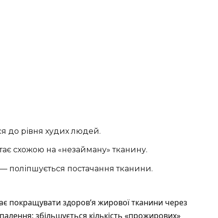
ся до рівня худих людей.
стає схожою на «незайману» тканину.
н — поліпшується постачання тканини.
ає покращувати здоров’я жирової тканини через
алення: збільшується кількість «прожирових»