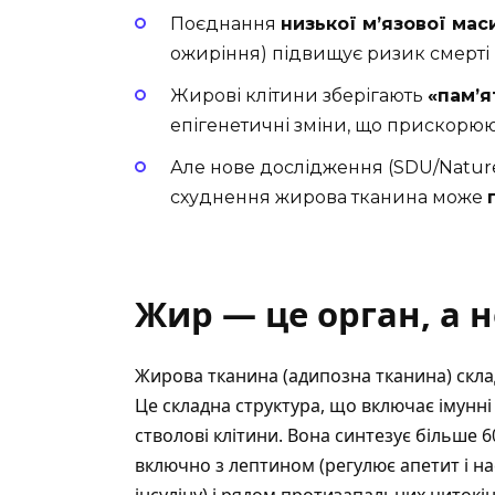
Поєднання
низької м’язової мас
ожиріння) підвищує ризик смерті
Жирові клітини зберігають
«пам’я
епігенетичні зміни, що прискорюю
Але нове дослідження (SDU/Nature 
схуднення жирова тканина може
Жир — це орган, а н
Жирова тканина
(адипозна тканина) скла
Це складна структура, що включає імунні 
стволові клітини. Вона синтезує більше 
включно з лептином (регулює апетит і н
інсуліну) і рядом протизапальних цитокін