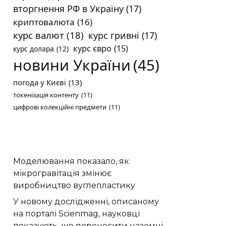
вторгнення РФ в Україну
(17)
криптовалюта
(16)
курс валют
(18)
курс гривні
(17)
курс євро
(15)
курс долара
(12)
новини України
(45)
погода у Києві
(13)
токенізація контенту
(11)
цифрові колекційні предмети
(11)
Моделювання показало, як
мікрогравітація змінює
виробництво вуглепластику
У новому дослідженні, описаному
на порталі Scienmag, науковці
показують, що переносити наземні