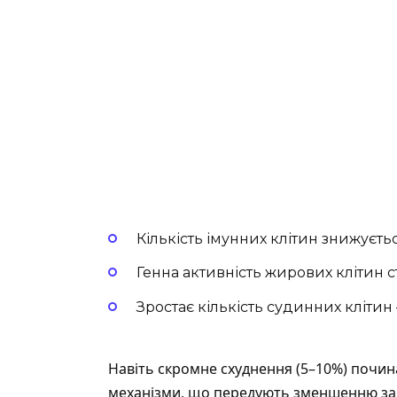
Кількість імунних клітин знижуєть
Генна активність жирових клітин 
Зростає кількість судинних кліти
Навіть скромне схуднення (5–10%) почин
механізми, що передують зменшенню зап