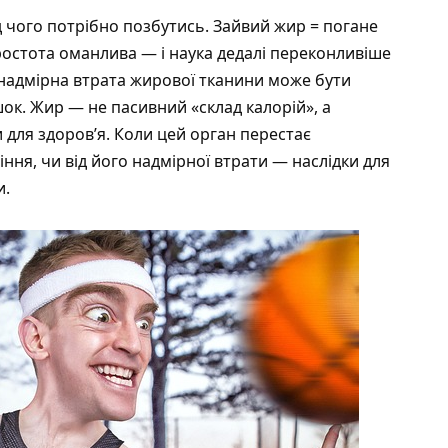
 чого потрібно позбутись. Зайвий жир = погане
ростота оманлива — і наука дедалі переконливіше
 надмірна втрата жирової тканини може бути
лишок. Жир — не пасивний «склад калорій», а
 для здоров’я. Коли цей орган перестає
ня, чи від його надмірної втрати — наслідки для
и.