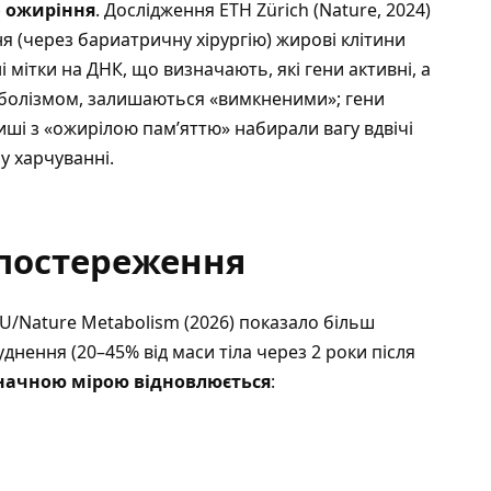
» ожиріння
. Дослідження ETH Zürich (Nature, 2024)
ня (через бариатричну хірургію) жирові клітини
і мітки на ДНК, що визначають, які гени активні, а
таболізмом, залишаються «вимкненими»; гени
иші з «ожирілою пам’яттю» набирали вагу вдвічі
у харчуванні.
спостереження
DU/Nature Metabolism (2026) показало більш
днення (20–45% від маси тіла через 2 роки після
начною мірою відновлюється
: