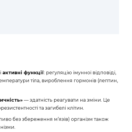
і
активні функції
: регуляцію імунної відповіді,
 температури тіла, вироблення гормонів (лептин,
ичність»
— здатність реагувати на зміни. Це
езистентності та загибелі клітин.
ливо без збереження м’язів) організм також
нізми.