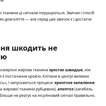
ої тканини ці сигнали порушуються.
Звички і спосіб
х довголіття — але серед цих звичок є і достатнє
ння шкодить не
єю
и ожирінні жирова тканина
зростає швидше
, ніж
її постачання кров’ю. Клітини в центрі великих
ь», і запускаються процеси:
хронічне запалення
на жирової тканини рубцевою),
апоптоз
(загибель
ільше не реагує на інсуліновий сигнал правильно.