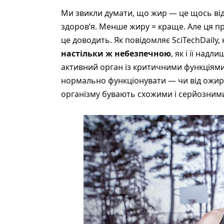
Ми звикли думати, що жир — це щось від
здоров’я. Менше жиру = краще. Але ця п
це доводить. Як
повідомляє SciTechDaily
,
настільки ж небезпечною
, як і її над
активний орган із критичними функціями
нормально функціонувати — чи від ожирін
організму бувають схожими і серйозним