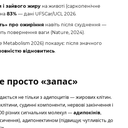
и і зайвого жиру
на животі (саркопенічне
 на
83%
— дані UFSCar/UCL 2026.
ть» про ожиріння
навіть після схуднення —
ть повернення ваги (Nature, 2024).
Metabolism 2026) показує: після значного
повністю відновитись
.
е просто «запас»
дається не тільки з адипоцитів — жирових клітин.
клітини, судинні компоненти, нервові закінчення і
600 різних сигнальних молекул —
адипокінів
,
асичення), адипонектином (підвищує чутливість до
ів.