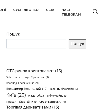
ГІЇ
СУСПІЛЬСТВО
США
НАШ
TELEGRAM
Пошук
Пошук
OTC-ринок криптовалют
(15)
Sidechains та Layer 2-рішення
(9)
Взаємодія блокчейнів
(9)
Володимир Зеленський
(10)
Зелений блокчейн
(9)
Київ
(20)
Масштабування блокчейну
(9)
Приватні блокчейни
(9)
Смарт-контракти
(9)
Торгівля деривативами
(15)