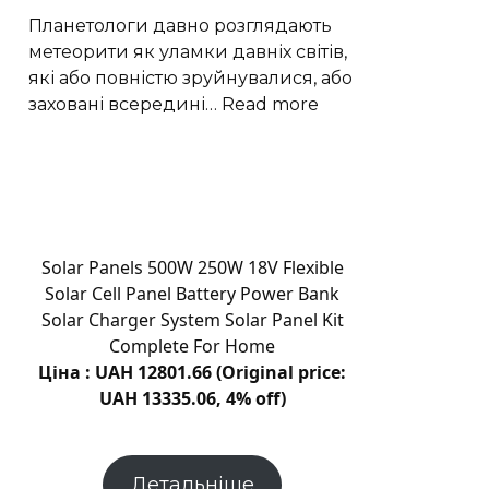
долю
Планетологи давно розглядають
вуглецю
метеорити як уламки давніх світів,
які або повністю зруйнувалися, або
:
заховані всередині…
Read more
Рідкісні
залізні
метеорити
пов’язали
з
ядром
Solar Panels 500W 250W 18V Flexible
астероїда
Solar Cell Panel Battery Power Bank
Вести
Solar Charger System Solar Panel Kit
Complete For Home
Ціна : UAH 12801.66 (Original price:
UAH 13335.06, 4% off)
Детальніше