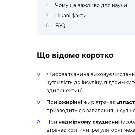
Чому це важливо для науки
Цікаві факти
FAQ
Що відомо коротко
Жирова тканина виконує численн
чутливість до інсуліну, підтримку
адипонектин).
При
ожирінні
жир втрачає
«пласт
призводить до запалення, інсулінор
При
надмірному схудненні
(особ
втрачає критичні регуляторні меха