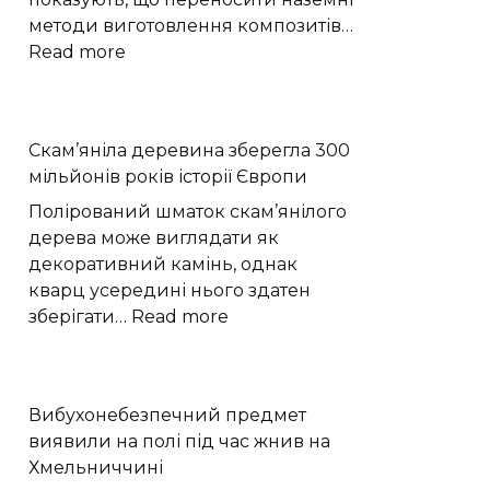
методи виготовлення композитів…
:
Read more
Моделювання
показало,
як
Скам’яніла деревина зберегла 300
мікрогравітація
мільйонів років історії Європи
змінює
виробництво
Полірований шматок скам’янілого
вуглепластику
дерева може виглядати як
декоративний камінь, однак
кварц усередині нього здатен
:
зберігати…
Read more
Скам’яніла
деревина
зберегла
Вибухонебезпечний предмет
300
виявили на полі під час жнив на
мільйонів
Хмельниччині
років