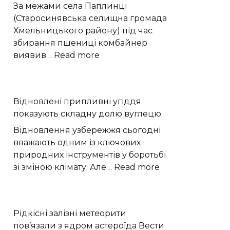
історії
За межами села Паплинці
Європи
(Старосинявська селищна громада
Хмельницького району) під час
збирання пшениці комбайнер
:
виявив…
Read more
Вибухонебезпечний
предмет
виявили
Відновлені припливні угіддя
на
показують складну долю вуглецю
полі
під
Відновлення узбережжя сьогодні
час
вважають одним із ключових
жнив
природних інструментів у боротьбі
на
:
зі зміною клімату. Але…
Read more
Хмельниччині
Відновлені
припливні
угіддя
Рідкісні залізні метеорити
показують
пов’язали з ядром астероїда Вести
складну