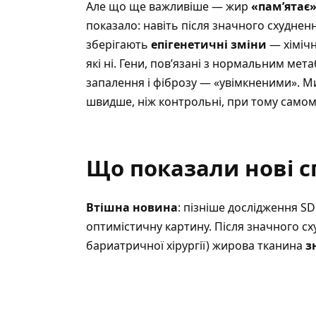
Але що ще важливіше — жир
«пам’ятає
показало: навіть після значного схуднен
зберігають
епігенетичні зміни
— хімічн
які ні. Гени, пов’язані з нормальним ме
запалення і фіброзу — «увімкненими». М
швидше, ніж контрольні, при тому самом
Що показали нові 
Втішна новина
: пізніше дослідження S
оптимістичну картину. Після значного сху
бариатричної хірургії) жирова тканина
з