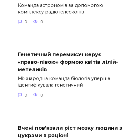
Команда астрономів за допомогою
комплексу радіотелескопів
0
0
Генетичний перемикач керує
«право-лівою» формою квітів лілій-
метеликів
Міжнародна команда біологів уперше
ідентифікувала генетичний
0
0
Вчені пов’язали ріст мозку людини з
цукрами в раціоні