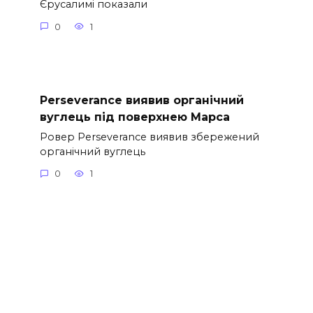
Єрусалимі показали
0
1
Perseverance виявив органічний
вуглець під поверхнею Марса
Ровер Perseverance виявив збережений
органічний вуглець
0
1