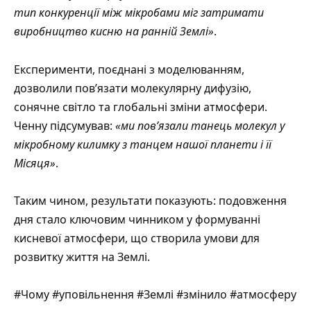
тип конкуренції між мікробами міг затримати
виробництво кисню на ранній Землі»
.
Експерименти, поєднані з моделюванням,
дозволили пов’язати молекулярну дифузію,
сонячне світло та глобальні зміни атмосфери.
Ченну підсумував:
«ми пов’язали танець молекул у
мікробному килимку з танцем нашої планети і її
Місяця»
.
Таким чином, результати показують: подовження
дня стало ключовим чинником у формуванні
кисневої атмосфери, що створила умови для
розвитку життя на Землі.
#Чому #уповільнення #Землі #змінило #атмосферу