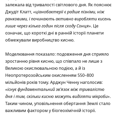
залежала від тривалості світлового дня. Як пояснює
Джудіт Клатт,
«ціанобактерії є радше пізніми, ніж
ранковими, і починають активно виробляти кисень
лише через кілька годин після сходу Сонця»
. Це
означає, що короткі дні в ранній історії планети
обмежували виробництво кисню.
Моделювання показало: подовження дня сприяло
зростанню рівня кисню, що співпало не лише з
Великою окислювальною подією, а й із
Неопротерозойським окисленням 550–800
мільйонів років тому. Арджун Ченну наголосив:
«існує фундаментальний зв’язок між тривалістю
дня і тим, скільки кисню можуть виділяти мікроби»
.
Таким чином, уповільнення обертання Землі стало
важливим фактором у біогеохімічній історії.