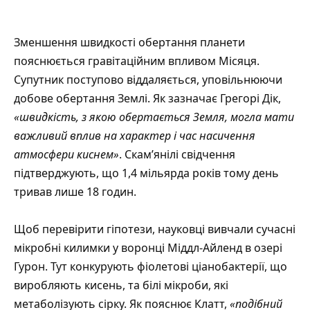
Зменшення швидкості обертання планети
пояснюється гравітаційним впливом Місяця.
Супутник поступово віддаляється, уповільнюючи
добове обертання Землі. Як зазначає Грегорі Дік,
«швидкість, з якою обертається Земля, могла мати
важливий вплив на характер і час насичення
атмосфери киснем»
. Скам’янілі свідчення
підтверджують, що 1,4 мільярда років тому день
тривав лише 18 годин.
Щоб перевірити гіпотези, науковці вивчали сучасні
мікробні килимки у воронці Міддл-Айленд в озері
Гурон. Тут конкурують фіолетові ціанобактерії, що
виробляють кисень, та білі мікроби, які
метаболізують сірку. Як пояснює Клатт,
«подібний