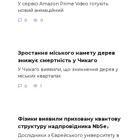
У сервісі Amazon Prime Video готують
новий анімаційний
0
0
Зростання міського намету дерев
знижує смертність у Чикаго
У Чикаго виявили, що зникнення дерев у
міських кварталах
0
1
Фізики виявили приховану квантову
структуру надпровідника NbSe₂
Дослідники з Єврейського університету в