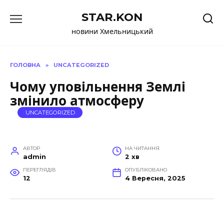
Перейти
STAR.KON
до
вмісту
новини Хмельницький
ГОЛОВНА
»
UNCATEGORIZED
Чому уповільнення Землі
змінило атмосферу
UNCATEGORIZED
АВТОР
НА ЧИТАННЯ
admin
2 хв
ПЕРЕГЛЯДІВ
ОПУБЛІКОВАНО
12
4 Вересня, 2025