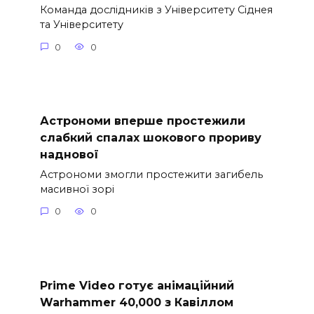
Команда дослідників з Університету Сіднея
та Університету
0
0
Астрономи вперше простежили
слабкий спалах шокового прориву
наднової
Астрономи змогли простежити загибель
масивної зорі
0
0
Prime Video готує анімаційний
Warhammer 40,000 з Кавіллом