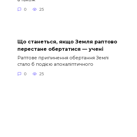
0
25
Що станеться, якщо Земля раптово
перестане обертатися — учені
Раптове припинення обертання Землі
стало б подією апокаліптичного
0
25