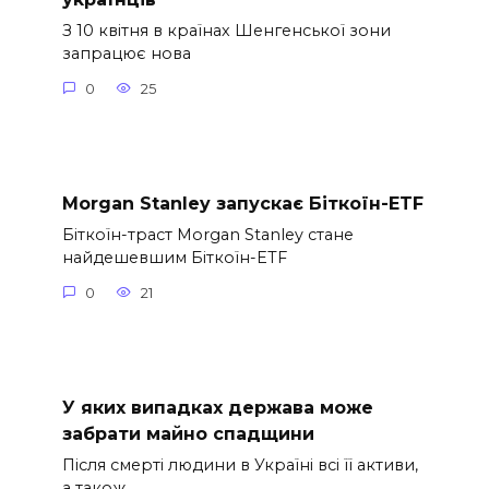
З 10 квітня в країнах Шенгенської зони
запрацює нова
0
25
Morgan Stanley запускає Біткоїн-ETF
Біткоїн-траст Morgan Stanley стане
найдешевшим Біткоїн-ETF
0
21
У яких випадках держава може
забрати майно спадщини
Після смерті людини в Україні всі її активи,
а також