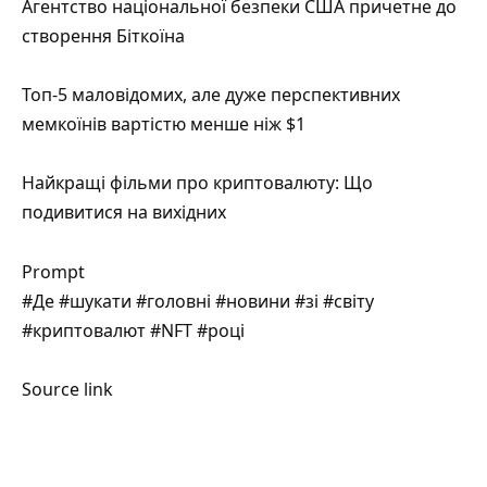
Агентство національної безпеки США причетне до
створення Біткоїна
Топ-5 маловідомих, але дуже перспективних
мемкоїнів вартістю менше ніж $1
Найкращі фільми про криптовалюту: Що
подивитися на вихідних
Prompt
#Де #шукати #головні #новини #зі #світу
#криптовалют #NFT #році
Source link