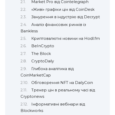
Market Pro від Cointelegraph
«Живі» графіки цін від CoinDesk
Занурення в індустрію від Decrypt
Аналіз фінансових ринків із
Bankless
Криптовалютні новини на Hodl.fm
BeInCrypto
The Block
CryptoDaily
Глибока аналітика від
CoinMarketCap
Обговорення NFT на DailyCoin
Трекер цін в реальному часі від
Cryptonews
Інформативні вебінари від
Blockworks