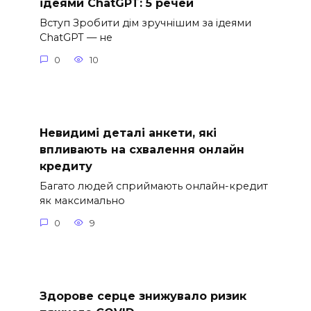
ідеями ChatGPT: 5 речей
Вступ Зробити дім зручнішим за ідеями
ChatGPT — не
0
10
Невидимі деталі анкети, які
впливають на схвалення онлайн
кредиту
Багато людей сприймають онлайн-кредит
як максимально
0
9
Здорове серце знижувало ризик