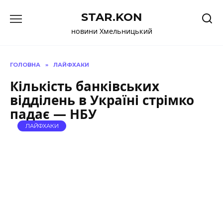
Перейти
STAR.KON
до
вмісту
новини Хмельницький
ГОЛОВНА
»
ЛАЙФХАКИ
Кількість банківських
відділень в Україні стрімко
падає — НБУ
ЛАЙФХАКИ