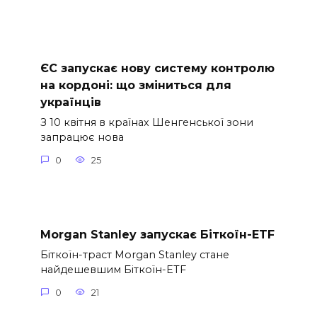
ЄС запускає нову систему контролю
на кордоні: що зміниться для
українців
З 10 квітня в країнах Шенгенської зони
запрацює нова
0
25
Morgan Stanley запускає Біткоїн-ETF
Біткоїн-траст Morgan Stanley стане
найдешевшим Біткоїн-ETF
0
21