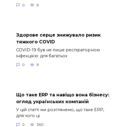
0
9
Здорове серце знижувало ризик
тяжкого COVID
COVID-19 був не лише респіраторною
інфекцією: для багатьох
0
9
Що таке ERP та навіщо вона бізнесу:
огляд українських компаній
У цій статті ми розглянемо, що таке ERP,
для чого ці
0
360