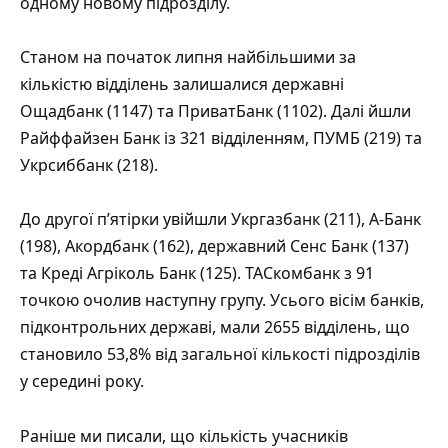
одному новому підрозділу.
Станом на початок липня найбільшими за
кількістю відділень залишалися державні
Ощадбанк (1147) та ПриватБанк (1102). Далі йшли
Райффайзен Банк із 321 відділенням, ПУМБ (219) та
Укрсиббанк (218).
До другої п’ятірки увійшли Укргазбанк (211), А-Банк
(198), Акордбанк (162), державний Сенс Банк (137)
та Креді Агріколь Банк (125). ТАСкомбанк з 91
точкою очолив наступну групу. Усього вісім банків,
підконтрольних державі, мали 2655 відділень, що
становило 53,8% від загальної кількості підрозділів
у середині року.
Раніше ми писали, що кількість учасників