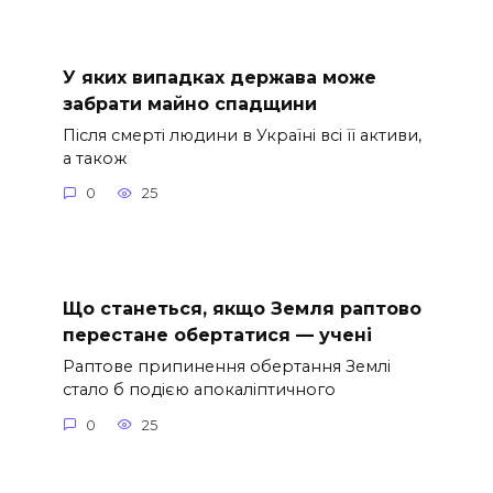
У яких випадках держава може
забрати майно спадщини
Після смерті людини в Україні всі її активи,
а також
0
25
Що станеться, якщо Земля раптово
перестане обертатися — учені
Раптове припинення обертання Землі
стало б подією апокаліптичного
0
25