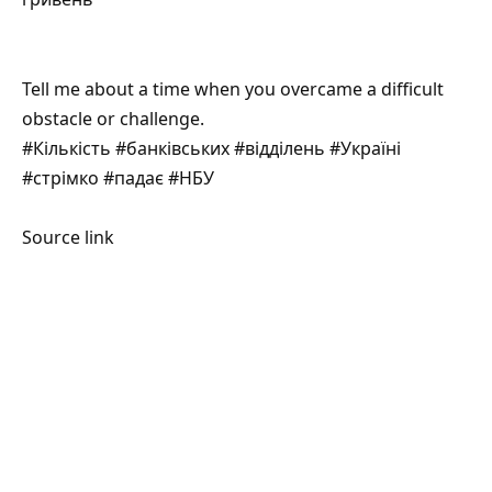
Tell me about a time when you overcame a difficult
obstacle or challenge.
#Кількість #банківських #відділень #Україні
#стрімко #падає #НБУ
Source link