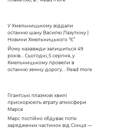
Моделювання
показало
активні
У Хмельницькому віддали
рифтові
останню шану Василю Лазуткіну |
долини
Новини Хмельницького “Є”
на
Венері
Йому назавжди залишиться 49
років… Сьогодні, 5 серпня, у
Хмельницькому провели в
:
останню земну дорогу…
Read more
У
Хмельницько
віддали
Гігантські плазмові хвилі
останню
прискорюють втрату атмосфери
шану
Марса
Василю
Лазуткіну
Марс постійно обдуває потік
|
заряджених частинок від Сонця —