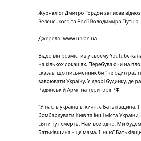
Журналіст Дмитро Гордон записав відео
Зеленського та Росії Володимира Путіна.
Джерело:
www.unian.ua
Відео він розмістив у своєму
Youtube-кан
на кількох локаціях. Перебуваючи на пло
сказав, що письменник би “не один раз п
завоювати Україну. У дворі будинку, де р
Радянській Армії на території РФ.
“У нас, в українців, киян, є Батьківщина. І
бомбардувати Київ та інші міста України,
сіяти тут смерть. Нам все одно. Ми буд
Батьківщина – це мама. І іншої Батьківщин