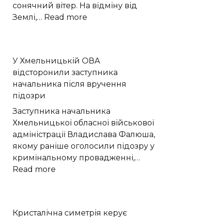
Новини
сонячний вітер. На відміну від
Хмельницьког
:
Землі,…
Read more
“Є”
Гігантські
плазмові
хвилі
У Хмельницькій ОВА
прискорюють
відсторонили заступника
втрату
начальника після вручення
атмосфери
підозри
Марса
Заступника начальника
Хмельницької обласної військової
адміністрації Владислава Фалюша,
якому раніше оголосили підозру у
кримінальному провадженні,…
:
Read more
У
Хмельницькій
ОВА
Кристалічна симетрія керує
відсторонили