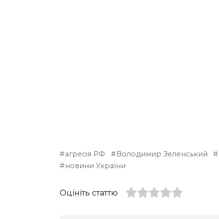
агресія РФ
Володимир Зеленський
новини України
Оцініть статтю