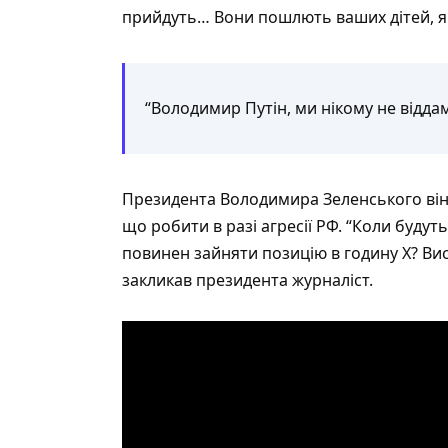
прийдуть… Вони пошлють ваших дітей, як 
“Володимир Путін, ми нікому не віддамо
Президента Володимира Зеленського він п
що робити в разі агресії РФ. “Коли буду
повинен зайняти позицію в годину Х? Висту
закликав президента журналіст.