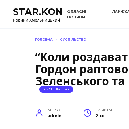
Перейти
STAR.KON
до
ОБЛАСНІ
ЛАЙФХ
вмісту
НОВИНИ
новини Хмельницький
ГОЛОВНА
»
СУСПІЛЬСТВО
“Коли роздават
Гордон раптово
Зеленського та 
СУСПІЛЬСТВО
АВТОР
НА ЧИТАННЯ
admin
2 хв