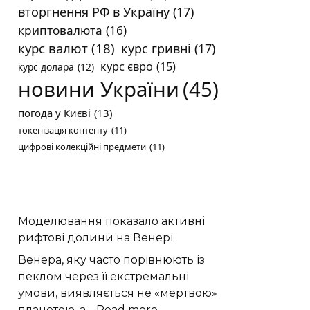
вторгнення РФ в Україну
(17)
криптовалюта
(16)
курс валют
(18)
курс гривні
(17)
курс євро
(15)
курс долара
(12)
новини України
(45)
погода у Києві
(13)
токенізація контенту
(11)
цифрові колекційні предмети
(11)
Моделювання показало активні
рифтові долини на Венері
Венера, яку часто порівнюють із
пеклом через її екстремальні
умови, виявляється не «мертвою»
:
планетою, а…
Read more