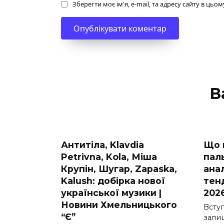
Зберегти моє ім'я, e-mail, та адресу сайту в ць
В
Антитіла, Klavdia
Що 
Petrivna, Kola, Міша
паль
Крупін, Шугар, Zapaska,
анал
Kalush: добірка нової
тен
української музики |
2026
Новини Хмельницького
Вступ
“Є”
зали