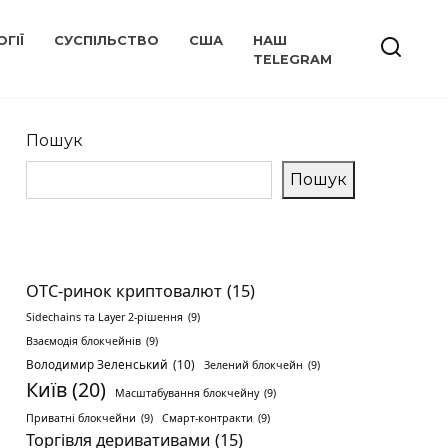
ГІЇ
СУСПІЛЬСТВО
США
НАШ
TELEGRAM
Пошук
Пошук
OTC-ринок криптовалют
(15)
Sidechains та Layer 2-рішення
(9)
Взаємодія блокчейнів
(9)
Володимир Зеленський
(10)
Зелений блокчейн
(9)
Київ
(20)
Масштабування блокчейну
(9)
Приватні блокчейни
(9)
Смарт-контракти
(9)
Торгівля деривативами
(15)