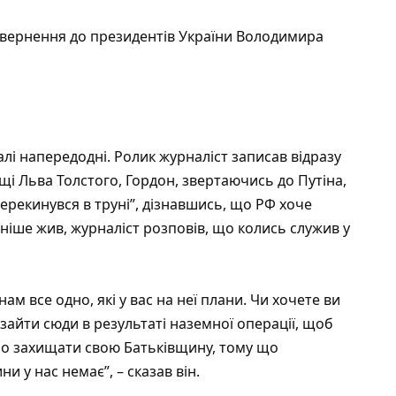
звернення до президентів України Володимира
алі
напередодні. Ролик журналіст записав відразу
щі Льва Толстого, Гордон, звертаючись до Путіна,
ерекинувся в труні”, дізнавшись, що РФ хоче
аніше жив, журналіст розповів, що колись служив у
 нам все одно, які у вас на неї плани. Чи хочете ви
 зайти сюди в результаті наземної операції, щоб
емо захищати свою Батьківщину, тому що
и у нас немає”, – сказав він.