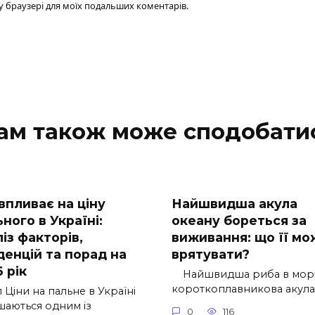
ому браузері для моїх подальших коментарів.
ам також може сподобати
впливає на ціну
Найшвидша акула
ного в Україні:
океану бореться за
із факторів,
виживання: що її мо
денцій та порад на
врятувати?
 рік
Найшвидша риба в морі
короткоплавникова акула
 Ціни на пальне в Україні
шаються одним із
0
116