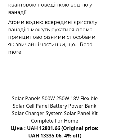
квантовою поведінкою водню у
заступника
ванадії
начальника
після
Атоми водню всередині кристалу
вручення
ванадію можуть рухатися двома
підозри
принципово різними способами:
як звичайні частинки, що…
Read
:
more
Кристалічна
симетрія
керує
квантовою
поведінкою
водню
Solar Panels 500W 250W 18V Flexible
у
Solar Cell Panel Battery Power Bank
ванадії
Solar Charger System Solar Panel Kit
Complete For Home
Ціна : UAH 12801.66 (Original price:
UAH 13335.06, 4% off)