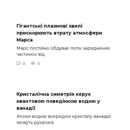
Гігантські плазмові хвилі
прискорюють втрату атмосфери
Марса
Марс постійно обдуває потік заряджених
частинок від
0
0
Кристалічна симетрія керує
квантовою поведінкою водню у
ванадії
Атоми водню всередині кристалу ванадію
можуть рухатися