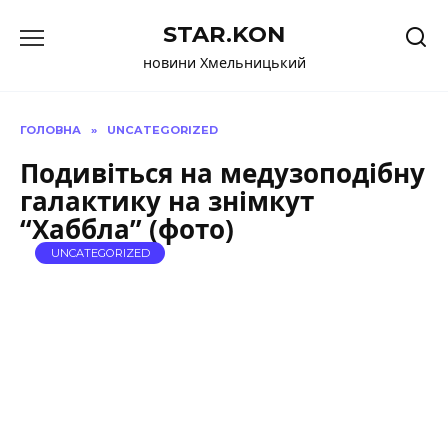
Перейти
STAR.KON
до
вмісту
новини Хмельницький
ГОЛОВНА
»
UNCATEGORIZED
Подивіться на медузоподібну
галактику на знімкут
“Хаббла” (фото)
UNCATEGORIZED