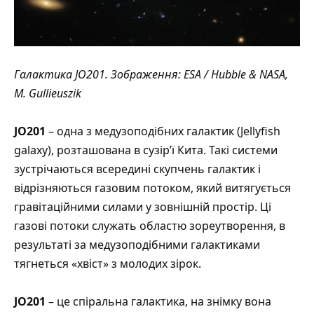
Галактика JO201. Зображення: ESA / Hubble & NASA,
M. Gullieuszik
JO201
– одна з медузоподібних галактик (Jellyfish
galaxy), розташована в сузір’ї Кита. Такі системи
зустрічаються всередині скупчень галактик і
відрізняються газовим потоком, який витягується
гравітаційними силами у зовнішній простір. Ці
газові потоки служать областю зореутворення, в
результаті за медузоподібними галактиками
тягнеться «хвіст» з молодих зірок.
JO201
– це спіральна галактика, на знімку вона