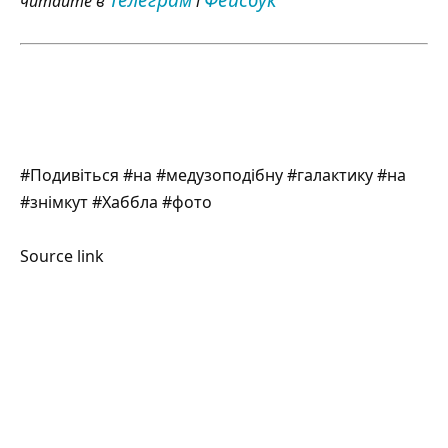
читайте в
і
#Подивіться #на #медузоподібну #галактику #на
#знімкут #Хаббла #фото
Source link