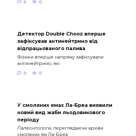
0
0
Детектор Double Chooz вперше
зафіксував антинейтрино від
відпрацьованого палива
Фізики вперше напряму зафіксували
антинейтрино, які
0
0
У смоляних ямах Ла-Бреа виявили
новий вид жаби льодовикового
періоду
Палеонтологи, переглядаючи архіви
смоляних ям Ла-Бреа