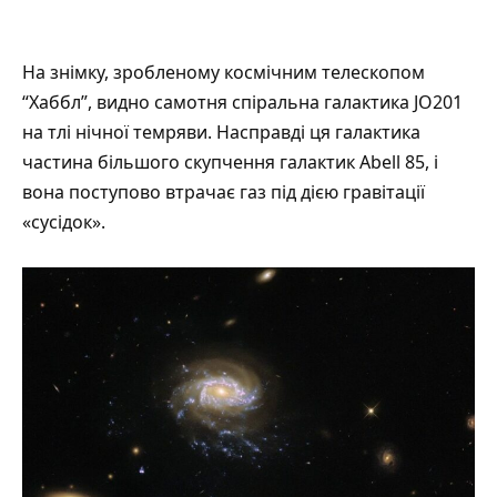
На
знімку
, зробленому космічним телескопом
“Хаббл”, видно самотня спіральна галактика JO201
на тлі нічної темряви. Насправді ця галактика
частина більшого скупчення галактик Abell 85, і
вона поступово втрачає газ під дією гравітації
«сусідок».