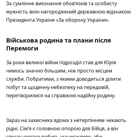
За сумлінне виконання обов’язків та особисту
мужність воїн нагороджений державною відзнакою
Президента України «За оборону України».
Військова родина та плани після
Перемоги
За роки великої війни підрозділ став для Юрія
чимось значно більшим, ніж просто місцем
служби. Побратими, з якими доводиться ділити
побут та щоденну небезпеку на передовій,
перетворилися на справжню надійну родину.
Зараз на захисника вдома з нетерпінням чекають
рідні. Сім’я є головною опорою для бійця, а він
своєю чергою робить усе можливе, аби