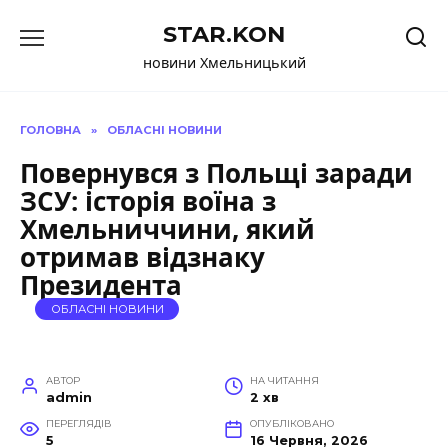
Перейти
STAR.KON
до
вмісту
новини Хмельницький
ГОЛОВНА
»
ОБЛАСНІ НОВИНИ
Повернувся з Польщі заради
ЗСУ: історія воїна з
Хмельниччини, який
отримав відзнаку
Президента
ОБЛАСНІ НОВИНИ
АВТОР
НА ЧИТАННЯ
admin
2 хв
ПЕРЕГЛЯДІВ
ОПУБЛІКОВАНО
5
16 Червня, 2026