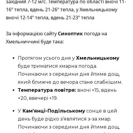
західний 7-12 м/с. Температура по області вночі 11-
16º тепла, вдень 21-26º тепла, у Хмельницькому
вночі 12-14º тепла, вдень 21-23º тепла
За інформацією сайту
Синоптик
погода на
Хмельниччині буде така:
Протягом усього дня у
Хмельницькому
буде триматися хмарна погода.
Починаючи з середини дня йтиме дощ,
який ближче до вечора стане слабкішим.
Температура повітря:
вночі +15, вдень
+20, ввечері +19.
У
Кам’янці-Подільському
сонце в цей
день буде рідко з’являтися з-за хмар.
Починаючи з середини дня йтиме дощ,