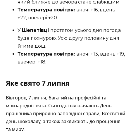
який ближче до вечора стане слабкішим.
Температура повітря:
вночі +16, вдень
+22, ввечері +20.
У
Шепетівці
протягом усього дня погода
буде похмурою. Усю другу половину дня
йтиме дощ.
Температура повітря:
вночі +13, вдень +19,
ввечері +18.
Яке свято 7 липня
Вівторок, 7 липня, багатий на професійні та
міжнародні свята. Сьогодні відзначають День
працівника природно-заповідної справи, Всесвітній
день шоколаду, а також закликають до прощення
та миру.