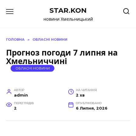
Перейти
STAR.KON
до
вмісту
новини Хмельницький
ГОЛОВНА
»
ОБЛАСНІ НОВИНИ
Прогноз погоди 7 липня на
Хмельниччині
ОБЛАСНІ НОВИНИ
АВТОР
НА ЧИТАННЯ
admin
2 хв
ПЕРЕГЛЯДІВ
ОПУБЛІКОВАНО
2
6 Липня, 2026