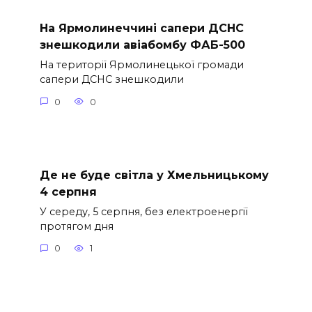
На Ярмолинеччині сапери ДСНС
знешкодили авіабомбу ФАБ-500
На території Ярмолинецької громади
сапери ДСНС знешкодили
0
0
Де не буде світла у Хмельницькому
4 серпня
У середу, 5 серпня, без електроенергії
протягом дня
0
1