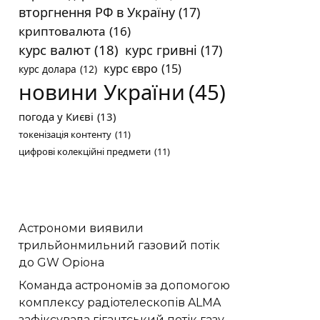
вторгнення РФ в Україну
(17)
криптовалюта
(16)
курс валют
(18)
курс гривні
(17)
курс євро
(15)
курс долара
(12)
новини України
(45)
погода у Києві
(13)
токенізація контенту
(11)
цифрові колекційні предмети
(11)
Астрономи виявили
трильйонмильний газовий потік
до GW Оріона
Команда астрономів за допомогою
комплексу радіотелескопів ALMA
зафіксувала гігантський потік газу,