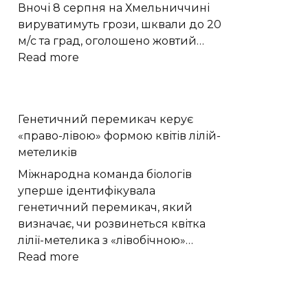
перетворили
Вночі 8 серпня на Хмельниччині
на
вируватимуть грози, шквали до 20
етнографічний
м/с та град, оголошено жовтий…
музей
:
Read more
«Гарне
Грози,
обійстя»
град
|
і
Генетичний перемикач керує
Новини
шквали:
«право-лівою» формою квітів лілій-
Хмельницького
яку
метеликів
“Є”
погоду
чекати
Міжнародна команда біологів
на
уперше ідентифікувала
Хмельниччині
генетичний перемикач, який
8
визначає, чи розвинеться квітка
серпня
лілії-метелика з «лівобічною»…
:
Read more
Генетичний
перемикач
керує