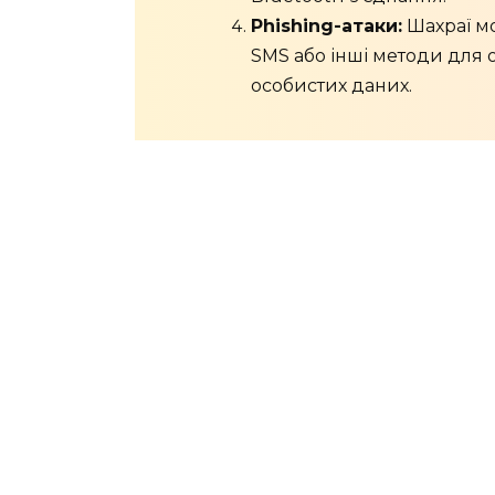
Phishing-атаки:
Шахраї мо
SMS або інші методи для о
особистих даних.