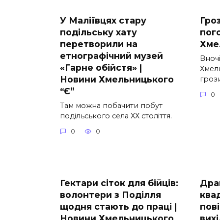
У Маліївцях стару
Гроз
подільську хату
пог
перетворили на
Хме
етнографічний музей
Вночі
«Гарне обійстя» |
Хмел
Новини Хмельницького
гроз
“Є”
0
Там можна побачити побут
подільського села ХХ століття.
0
0
Гектари сіток для бійців:
Дра
волонтери з Поділля
ква
щодня стають до праці |
пові
Новини Хмельницького
вих