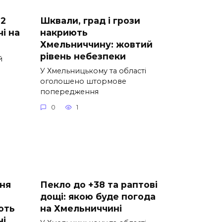
22
Шквали, град і грози
і на
накриють
Хмельниччину: жовтий
рівень небезпеки
й
У Хмельницькому та області
оголошено штормове
попередження
0
1
ня
Пекло до +38 та раптові
дощі: якою буде погода
ють
на Хмельниччині
чі