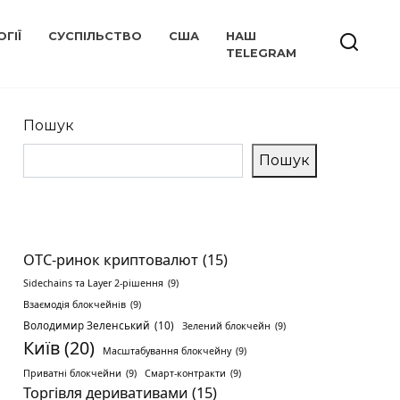
ГІЇ
СУСПІЛЬСТВО
США
НАШ
TELEGRAM
Пошук
Пошук
OTC-ринок криптовалют
(15)
Sidechains та Layer 2-рішення
(9)
Взаємодія блокчейнів
(9)
Володимир Зеленський
(10)
Зелений блокчейн
(9)
Київ
(20)
Масштабування блокчейну
(9)
Приватні блокчейни
(9)
Смарт-контракти
(9)
Торгівля деривативами
(15)