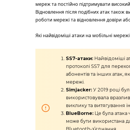
мереж та постійно підтримувати високий 
Відновлення після подібних атак також в
роботи мережі та відновлення довіри або
Які найвідоміші атаки на мобільні мережі
SS7-атаки:
Найвідоміші а
протоколі SS7 для перех
абонентів та інших атак, 
мережі.
Simjacker:
У 2019 році бул
використовувала вразливі
виклику та витягування і
BlueBorne:
Це була атака 
може бути використана д
Bluetooth-з’єднання.