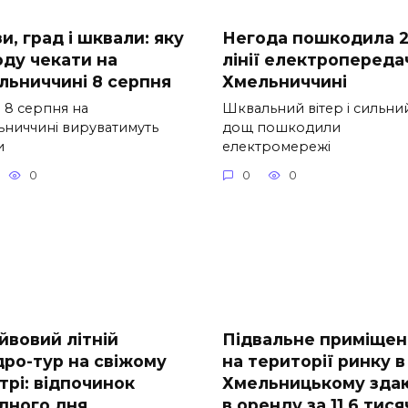
и, град і шквали: яку
Негода пошкодила 
оду чекати на
лінії електропередач
льниччині 8 серпня
Хмельниччині
 8 серпня на
Шквальний вітер і сильни
ьниччині вируватимуть
дощ пошкодили
и
електромережі
0
0
0
йвовий літній
Підвальне приміщен
дро-тур на свіжому
на території ринку в
трі: відпочинок
Хмельницькому зда
ідного дня
в оренду за 11,6 тися