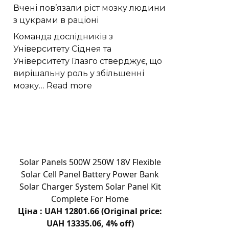
Вчені пов’язали ріст мозку людини
«право-
з цукрами в раціоні
лівою»
формою
Команда дослідників з
квітів
Університету Сіднея та
лілій-
Університету Глазго стверджує, що
метеликів
вирішальну роль у збільшенні
:
мозку…
Read more
Вчені
пов’язали
ріст
мозку
людини
з
Solar Panels 500W 250W 18V Flexible
цукрами
Solar Cell Panel Battery Power Bank
в
Solar Charger System Solar Panel Kit
раціоні
Complete For Home
Ціна : UAH 12801.66 (Original price:
UAH 13335.06, 4% off)