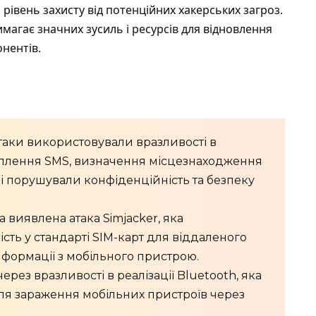
рівень захисту від потенційних хакерських загроз.
имагає значних зусиль і ресурсів для відновлення
нентів.
таки використовували вразливості в
оплення SMS, визначення місцезнаходження
які порушували конфіденційність та безпеку
а виявлена атака Simjacker, яка
сть у стандарті SIM-карт для віддаленого
нформації з мобільного пристрою.
через вразливості в реалізації Bluetooth, яка
ля зараження мобільних пристроїв через