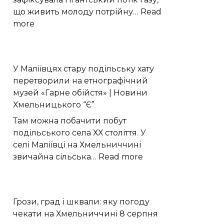
що живить молоду потрійну…
Read
:
more
Астрономи
виявили
трильйонмильний
У Маліївцях стару подільську хату
газовий
перетворили на етнографічний
потік
музей «Гарне обійстя» | Новини
до
Хмельницького “Є”
GW
Оріона
Там можна побачити побут
подільського села ХХ століття. У
селі Маліївці на Хмельниччині
:
звичайна сільська…
Read more
У
Маліївцях
стару
Грози, град і шквали: яку погоду
подільську
чекати на Хмельниччині 8 серпня
хату