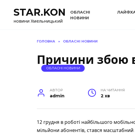
Перейти
STAR.KON
до
ОБЛАСНІ
ЛАЙФХ
вмісту
НОВИНИ
новини Хмельницький
ГОЛОВНА
»
ОБЛАСНІ НОВИНИ
Причини збою в
ОБЛАСНІ НОВИНИ
АВТОР
НА ЧИТАННЯ
admin
2 хв
12 грудня в роботі найбільшого мобільно
мільйони абонентів, стався масштабний 