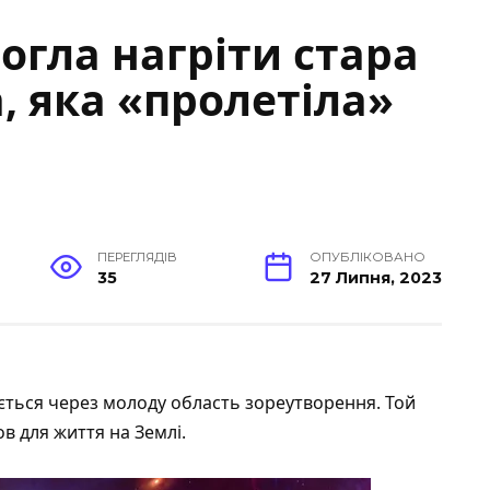
гла нагріти стара
а, яка «пролетіла»
ПЕРЕГЛЯДІВ
ОПУБЛІКОВАНО
35
27 Липня, 2023
ається через молоду область зореутворення. Той
в для життя на Землі.