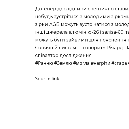
Дотепер дослідники скептично ставили
небудь зустрітися з молодими зірками
зірки AGB можуть зустрічатися з мол
інші джерела алюмінію-26 і заліза-60, т
можуть бути зайвими для пояснення п
Сонячній системі, –
говорить
Річард Па
співавтор дослідження
#Ранню #Землю #могла #нагріти #стара #
Source link