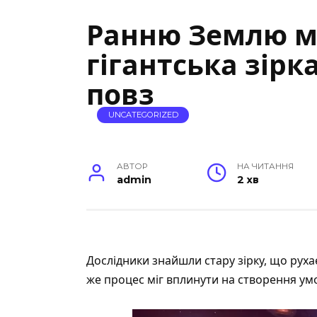
Ранню Землю мо
гігантська зірк
повз
UNCATEGORIZED
АВТОР
НА ЧИТАННЯ
admin
2 хв
Дослідники
знайшли
стару зірку, що рух
же процес міг вплинути на створення умо