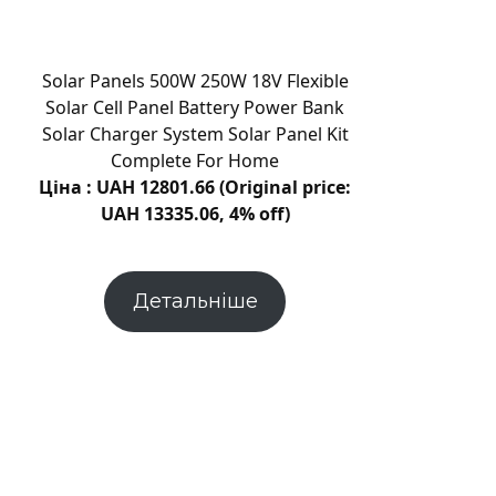
утворила
новий
кратер
Solar Panels 500W 250W 18V Flexible
на
Solar Cell Panel Battery Power Bank
Місяці
Solar Charger System Solar Panel Kit
Complete For Home
Ціна : UAH 12801.66 (Original price:
UAH 13335.06, 4% off)
Детальніше