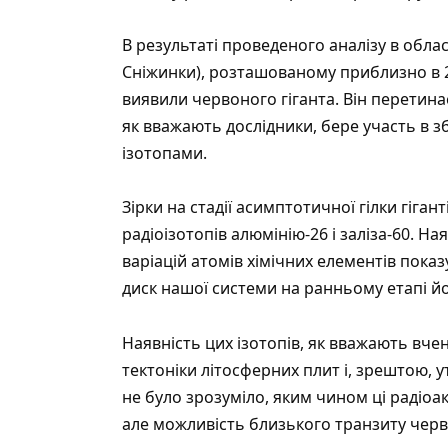
В результаті проведеного аналізу в обла
Сніжинки), розташованому приблизно в 2,5
виявили червоного гіганта. Він перетин
як вважають дослідники, бере участь в 
ізотопами.
Зірки на стадії асимптотичної гілки гі
радіоізотопів алюмінію-26 і заліза-60. Н
варіацій атомів хімічних елементів пока
диск нашої системи на ранньому етапі й
Наявність цих ізотопів, як вважають вче
тектоніки літосферних плит і, зрештою,
не було зрозуміло, яким чином ці радіоа
але можливість близького транзиту черво