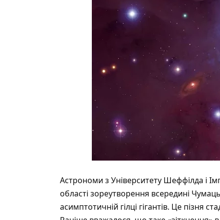
Астрономи з Університету Шеффілда і І
області зореутворення всередині Чумаць
асимптотичній гілці гігантів. Це пізня ста
Раніше вважалося, що таке «зіткнення» в