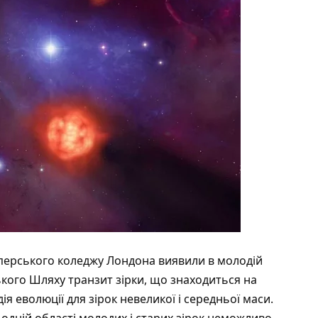
мперського коледжу Лондона виявили в молодій
кого Шляху транзит зірки, що знаходиться на
дія еволюції для зірок невеликої і середньої маси.
 одній області молодих і старих зірок неможливо.