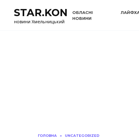
Перейти
STAR.KON
до
ОБЛАСНІ
ЛАЙФХ
вмісту
НОВИНИ
новини Хмельницький
ГОЛОВНА
»
UNCATEGORIZED