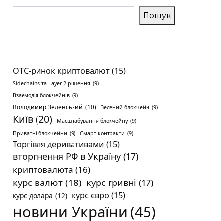
Пошук
OTC-ринок криптовалют
(15)
Sidechains та Layer 2-рішення
(9)
Взаємодія блокчейнів
(9)
Володимир Зеленський
(10)
Зелений блокчейн
(9)
Київ
(20)
Масштабування блокчейну
(9)
Приватні блокчейни
(9)
Смарт-контракти
(9)
Торгівля деривативами
(15)
вторгнення РФ в Україну
(17)
криптовалюта
(16)
курс валют
(18)
курс гривні
(17)
курс євро
(15)
курс долара
(12)
новини України
(45)