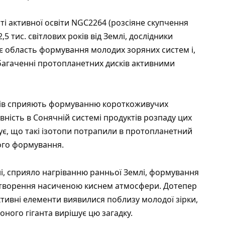
сті активної освіти NGC2264 (розсіяне скупчення
 тис. світлових років від Землі, дослідники
ає область формування молодих зоряних систем і,
збагаченні протопланетних дисків активними
гантів сприяють формуванню короткоживучих
аявність в Сонячній системі продуктів розпаду цих
зує, що такі ізотопи потрапили в протопланетний
ого формування.
ні, сприяло нагріванню ранньої Землі, формування
 утворення насиченою киснем атмосфери. Дотепер
ктивні елементи виявилися поблизу молодої зірки,
ного гіганта вирішує цю загадку.