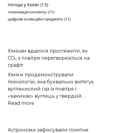
погода у Києві
(13)
токенізація контенту
(11)
цифрові колекційні предмети
(11)
Хімікам вдалося простежити, як
CO₂ з повітря перетворюється на
графіт
Хіміки продемонстрували
технологію, яка буквально витягує
вуглекислий газ із повітря і
«замикає» вуглець у твердий…
:
Read more
Хімікам
вдалося
простежити,
Астрономи зафіксували помітне
як