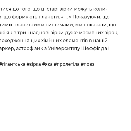
ся до того, що ці старі зірки можуть коли-
, що формують планети. « … » Показуючи, що
одими планетними системами, ми показали, що
акі як вітри і наднові зірки дуже масивних зірок,
оходження цих хімічних елементів в нашій
ркер, астрофізик з Університету Шеффілда і
гігантська #зірка #яка #пролетіла #повз