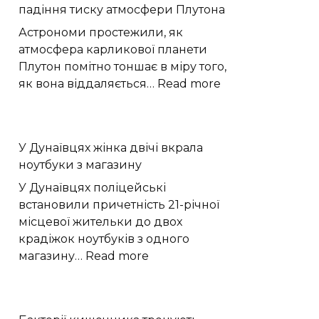
падіння тиску атмосфери Плутона
CO₂
з
Астрономи простежили, як
повітря
атмосфера карликової планети
перетворюється
Плутон помітно тоншає в міру того,
на
:
як вона віддаляється…
Read more
графіт
Астрономи
зафіксували
помітне
У Дунаївцях жінка двічі вкрала
падіння
ноутбуки з магазину
тиску
атмосфери
У Дунаївцях поліцейські
Плутона
встановили причетність 21-річної
місцевої жительки до двох
крадіжок ноутбуків з одного
:
магазину…
Read more
У
Дунаївцях
жінка