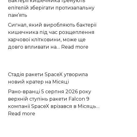
Бактерії кишечника тренують
двічі
епітелій зберігати протизапальну
вкрала
пам’ять
ноутбуки
з
Сигнал, який виробляють бактерії
магазину
кишечника під час розщеплення
харчової клітковини, може ще
:
довго впливати на…
Read more
Бактерії
кишечника
тренують
Стадія ракети SpaceX утворила
епітелій
новий кратер на Місяці
зберігати
протизапальну
Рано-вранці 5 серпня 2026 року
пам’ять
верхній ступінь ракети Falcon 9
компанії SpaceX врізався в Місяць…
:
Read more
Стадія
ракети
SpaceX