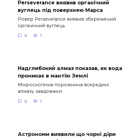
Perseverance виявив органічний
вуглець під поверхнею Марса
Ровер Perseverance виявив збережений
органічний вуглець
0
1
Надглибокий алмаз показав, як вода
проникає в мантію Землі
Мікроскопічна порожнина всередині
алмазу завдовжки
0
1
Астрономи виявили що чорні діри