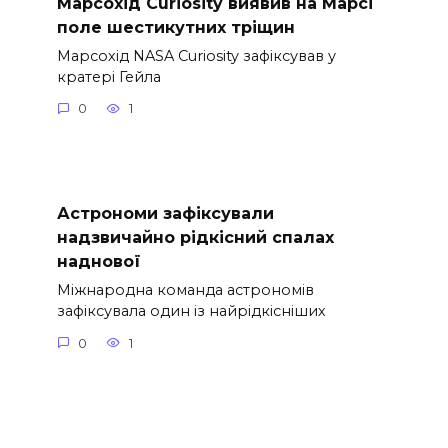
Марсохід Curiosity виявив на Марсі
поле шестикутних тріщин
Марсохід NASA Curiosity зафіксував у
кратері Гейла
0
1
Астрономи зафіксували
надзвичайно рідкісний спалах
наднової
Міжнародна команда астрономів
зафіксувала один із найрідкісніших
0
1