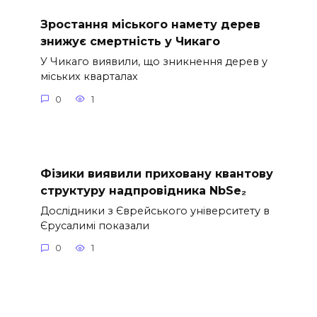
Зростання міського намету дерев
знижує смертність у Чикаго
У Чикаго виявили, що зникнення дерев у
міських кварталах
0
1
Фізики виявили приховану квантову
структуру надпровідника NbSe₂
Дослідники з Єврейського університету в
Єрусалимі показали
0
1