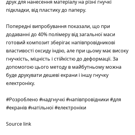
друк для нанесення матеріалу на різні гнучкі
підкладки, від пластику до паперу.
Попередні випробування показали, що при
додаванні до 40% полімеру від загальної маси
готовий композит зберігає напівпровідникові
властивості оксиду індію, але при цьому має високу
гнучкість, міцність і стійкістю до деформації. За
допомогою цього методу в майбутньому можна
буде друкувати дешеві екрани і іншу гнучку
електроніку.
#Розроблено #надгнучкі #напівпровідники #для
#екранів #натільної #електроніки
Source link