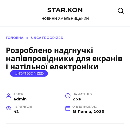
Перейти
STAR.KON
до
вмісту
новини Хмельницький
ГОЛОВНА
»
UNCATEGORIZED
Розроблено надгнучкі
напівпровідники для екранів
і натільної електроніки
UNCATEGORIZED
АВТОР
НА ЧИТАННЯ
admin
2 хв
ПЕРЕГЛЯДІВ
ОПУБЛІКОВАНО
42
15 Липня, 2023