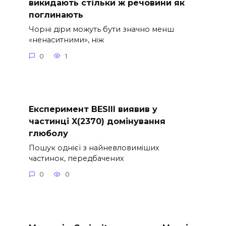
викидають стільки ж речовини як
поглинають
Чорні діри можуть бути значно менш
«ненаситними», ніж
0
1
Експеримент BESIII виявив у
частинці X(2370) домінування
глюболу
Пошук однієї з найневловиміших
частинок, передбачених
0
0