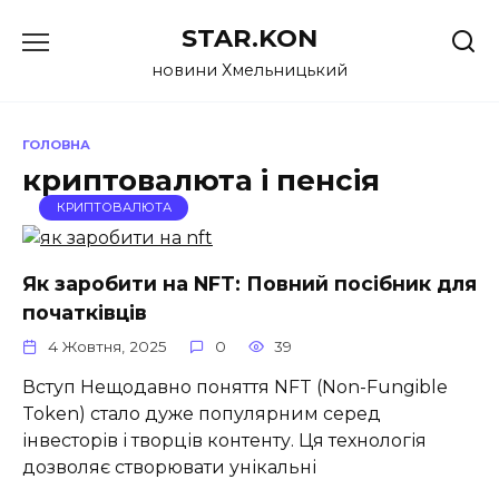
Перейти
STAR.KON
до
вмісту
новини Хмельницький
ГОЛОВНА
криптовалюта і пенсія
КРИПТОВАЛЮТА
Як заробити на NFT: Повний посібник для
початківців
4 Жовтня, 2025
0
39
Вступ Нещодавно поняття NFT (Non-Fungible
Token) стало дуже популярним серед
інвесторів і творців контенту. Ця технологія
дозволяє створювати унікальні