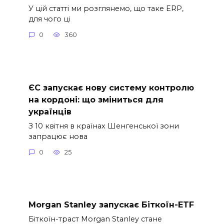
У цій статті ми розглянемо, що таке ERP,
для чого ці
0
360
ЄС запускає нову систему контролю
на кордоні: що зміниться для
українців
З 10 квітня в країнах Шенгенської зони
запрацює нова
0
25
Morgan Stanley запускає Біткоїн-ETF
Біткоїн-траст Morgan Stanley стане