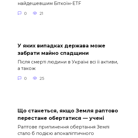
найдешевшим Біткоїн-ETF
0
21
У яких випадках держава може
забрати майно спадщини
Після смерті людини в Україні всі її активи,
а також
0
25
Що станеться, якщо Земля раптово
перестане обертатися — учені
Раптове припинення обертання Землі
стало б подією апокаліптичного