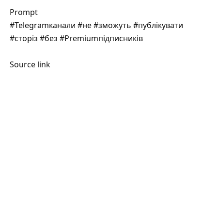
Prompt
#Telegramканали #не #зможуть #публікувати
#сторіз #без #Premiumпідписників
Source link