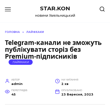
Перейти
STAR.KON
до
вмісту
новини Хмельницький
ГОЛОВНА
»
ЛАЙФХАКИ
Telegram-канали не зможуть
публікувати сторіз без
Premium-підписників
ЛАЙФХАКИ
АВТОР
НА ЧИТАННЯ
admin
2 хв
ПЕРЕГЛЯДІВ
ОПУБЛІКОВАНО
45
23 Вересня, 2023