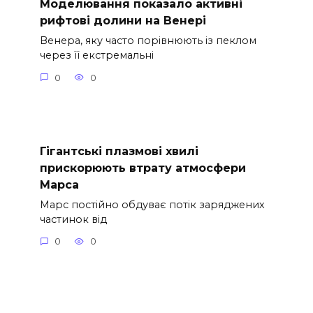
Моделювання показало активні
рифтові долини на Венері
Венера, яку часто порівнюють із пеклом
через її екстремальні
0
0
Гігантські плазмові хвилі
прискорюють втрату атмосфери
Марса
Марс постійно обдуває потік заряджених
частинок від
0
0