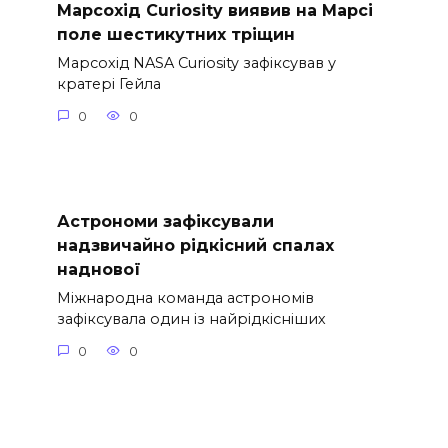
Марсохід Curiosity виявив на Марсі
поле шестикутних тріщин
Марсохід NASA Curiosity зафіксував у
кратері Гейла
0
0
Астрономи зафіксували
надзвичайно рідкісний спалах
наднової
Міжнародна команда астрономів
зафіксувала один із найрідкісніших
0
0