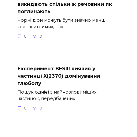
викидають стільки ж речовини як
поглинають
Чорні діри можуть бути значно менш
«ненаситними», ніж
0
0
Експеримент BESIII виявив у
частинці X(2370) домінування
глюболу
Пошук однієї з найневловиміших
частинок, передбачених
0
0