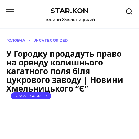
Перейти
STAR.KON
до
вмісту
новини Хмельницький
ГОЛОВНА
»
UNCATEGORIZED
У Городку продадуть право
на оренду колишнього
кагатного поля біля
цукрового заводу | Новини
Хмельницького “Є”
UNCATEGORIZED