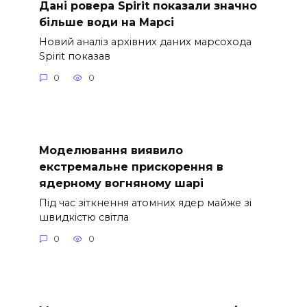
Дані ровера Spirit показали значно
більше води на Марсі
Новий аналіз архівних даних марсохода
Spirit показав
0
0
Моделювання виявило
екстремальне прискорення в
ядерному вогняному шарі
Під час зіткнення атомних ядер майже зі
швидкістю світла
0
0