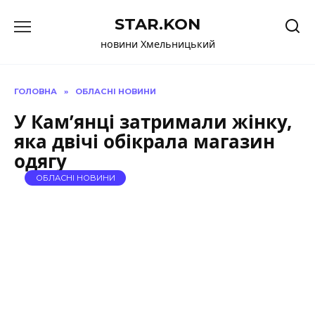
Перейти
STAR.KON
до
вмісту
новини Хмельницький
ГОЛОВНА
»
ОБЛАСНІ НОВИНИ
У Кам’янці затримали жінку,
яка двічі обікрала магазин
одягу
ОБЛАСНІ НОВИНИ