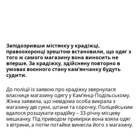
Запідозривши містянку у
крадіжці
,
правоохоронці зрештою встановили, що одяг з
того ж самого магазину вона виносить не
вперше. За крадіжку, здійснену повторно в
умовах воєнного стану кам’янчанку будуть
судити.
До поліції із заявою про крадіжку звернулася
власниця магазину одягу у Кам’янці-Подільському.
Жінка заявила, що невідома особа викрала з
магазину дві сукні, штани та сорочку. Поліцейським
вдалося розшукати крадійку – 33-річну місцеву
мешканку. Під приводом примірки вона взяла одяг
з вітрини, а потім потайки винесла його з магазину.