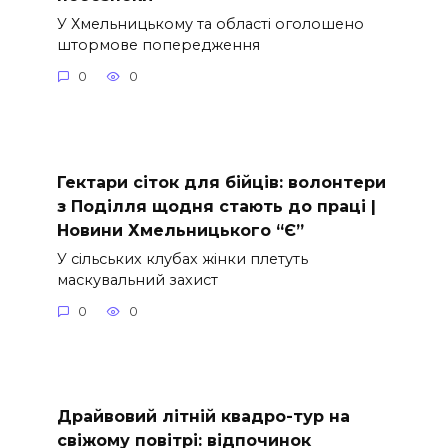
У Хмельницькому та області оголошено
штормове попередження
0
0
Гектари сіток для бійців: волонтери
з Поділля щодня стають до праці |
Новини Хмельницького “Є”
У сільських клубах жінки плетуть
маскувальний захист
0
0
Драйвовий літній квадро-тур на
свіжому повітрі: відпочинок