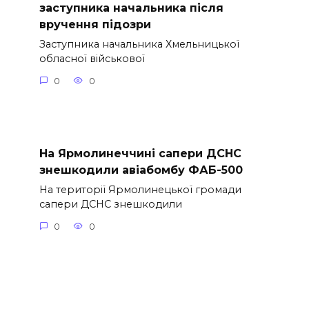
заступника начальника після
вручення підозри
Заступника начальника Хмельницької
обласної військової
0
0
На Ярмолинеччині сапери ДСНС
знешкодили авіабомбу ФАБ-500
На території Ярмолинецької громади
сапери ДСНС знешкодили
0
0