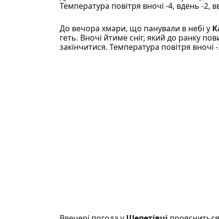
Температура повітря вночі -4, вдень -2, вв
До вечора хмари, що панували в небі у
К
геть. Вночі йтиме сніг, який до ранку по
закінчитися. Температура повітря вночі -3,
Ввечері погода у
Шепетівці
проясниться