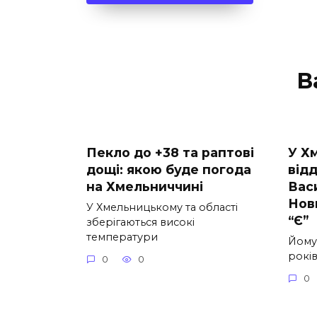
В
Пекло до +38 та раптові
У Х
дощі: якою буде погода
від
на Хмельниччині
Вас
Нов
У Хмельницькому та області
“Є”
зберігаються високі
температури
Йому
років
0
0
0