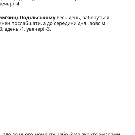
ечері -4.
ам’янці-Подільському
весь день, заберуться
винен послабшати, а до середини дня і зовсім
 вдень -1, увечері -3.
, але до цього моменту небо буде вкрите хмарами.