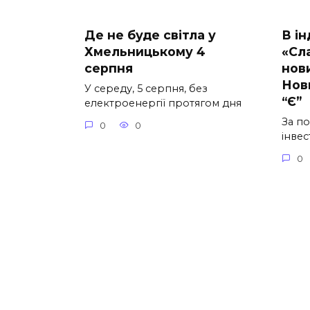
Де не буде світла у
В і
Хмельницькому 4
«Сл
серпня
нов
Нов
У середу, 5 серпня, без
“Є”
електроенергії протягом дня
За п
0
0
інвес
0