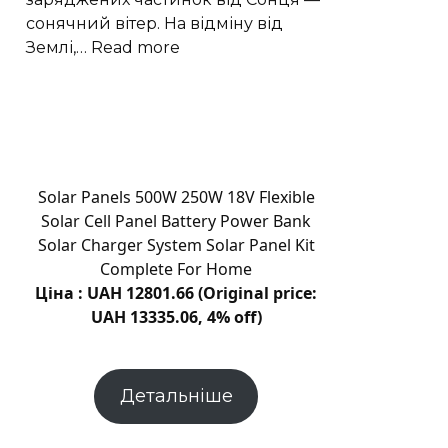
Новини
сонячний вітер. На відміну від
Хмельницьког
:
Землі,…
Read more
“Є”
Гігантські
плазмові
хвилі
прискорюють
втрату
атмосфери
Solar Panels 500W 250W 18V Flexible
Марса
Solar Cell Panel Battery Power Bank
Solar Charger System Solar Panel Kit
Complete For Home
Ціна : UAH 12801.66 (Original price:
UAH 13335.06, 4% off)
Детальніше