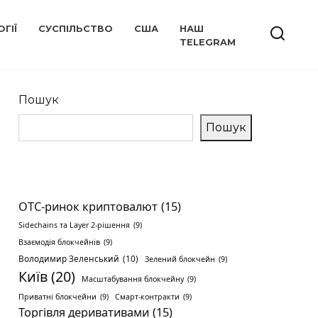
ГІЇ
СУСПІЛЬСТВО
США
НАШ
TELEGRAM
Пошук
Пошук
OTC-ринок криптовалют
(15)
Sidechains та Layer 2-рішення
(9)
Взаємодія блокчейнів
(9)
Володимир Зеленський
(10)
Зелений блокчейн
(9)
Київ
(20)
Масштабування блокчейну
(9)
Приватні блокчейни
(9)
Смарт-контракти
(9)
Торгівля деривативами
(15)