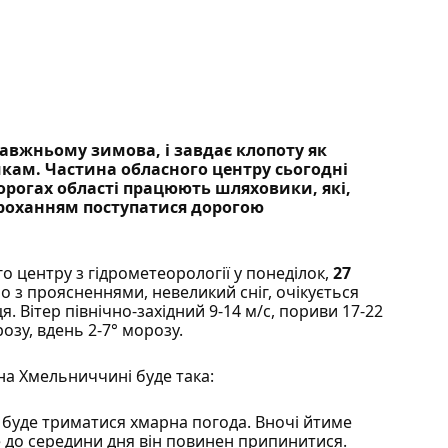
авжньому зимова, і завдає клопоту як
кам. Частина обласного центру сьогодні
дорогах області працюють шляховики, які,
 проханням поступатися дорогою
 центру з гідрометеорології
у понеділок,
27
о з проясненнями, невеликий сніг, очікується
. Вітер північно-західний 9-14 м/с, пориви 17-22
розу, вдень 2-7° морозу.
на Хмельниччині буде така:
у
буде триматися хмарна погода. Вночі йтиме
ле до середини дня він повинен припинитися.