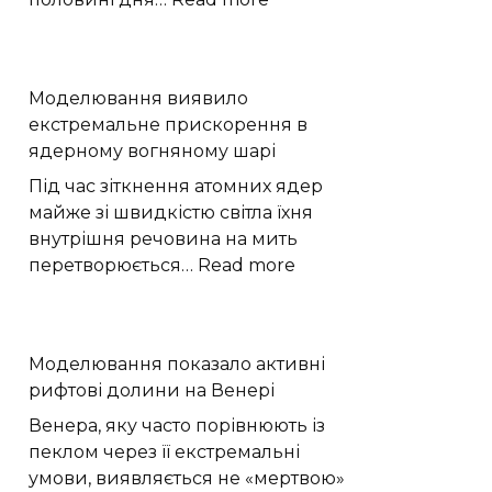
Пекло
до
+38
Моделювання виявило
та
екстремальне прискорення в
раптові
ядерному вогняному шарі
дощі:
якою
Під час зіткнення атомних ядер
буде
майже зі швидкістю світла їхня
погода
внутрішня речовина на мить
на
:
перетворюється…
Read more
Хмельниччині
Моделювання
виявило
екстремальне
Моделювання показало активні
прискорення
рифтові долини на Венері
в
ядерному
Венера, яку часто порівнюють із
вогняному
пеклом через її екстремальні
шарі
умови, виявляється не «мертвою»