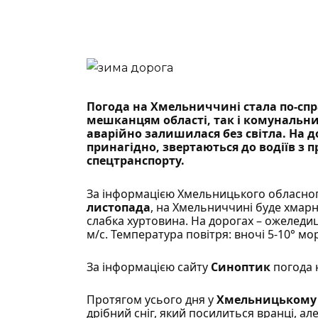
Погода на Хмельниччині стала по-спр
мешканцям області, так і комунальни
аварійно залишилася без світла
. На 
принагідно, звертаються до водіїв з
спецтранспорту.
За інформацією
Хмельницького обласного
листопада
, на Хмельниччині буде хмарн
слабка хуртовина. На дорогах – ожеледиця
м/с. Температура повітря: вночі 5-10° мо
За інформацією сайту
Синоптик
погода 
Протягом усього дня у
Хмельницьком
дрібний сніг, який посилиться вранці, а