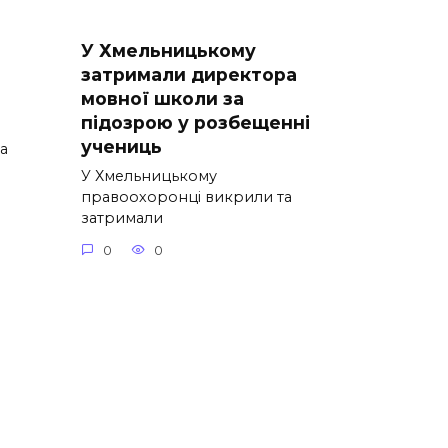
У Хмельницькому
затримали директора
мовної школи за
підозрою у розбещенні
учениць
а
У Хмельницькому
правоохоронці викрили та
затримали
0
0