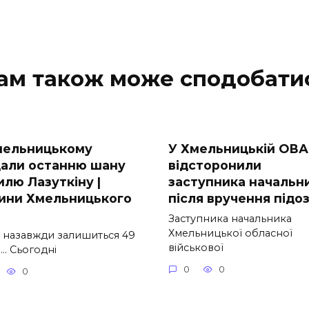
ам також може сподобати
мельницькому
У Хмельницькій ОВА
дали останню шану
відсторонили
илю Лазуткіну |
заступника начальн
ини Хмельницького
після вручення підо
Заступника начальника
Хмельницької обласної
 назавжди залишиться 49
військової
… Сьогодні
0
0
0