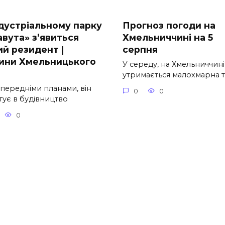
ндустріальному парку
Прогноз погоди на
авута» з’явиться
Хмельниччині на 5
ий резидент |
серпня
ини Хмельницького
У середу, на Хмельниччині
утримається малохмарна т
опередніми планами, він
0
0
тує в будівництво
0