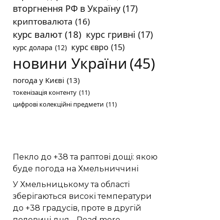
вторгнення РФ в Україну
(17)
криптовалюта
(16)
курс валют
(18)
курс гривні
(17)
курс євро
(15)
курс долара
(12)
новини України
(45)
погода у Києві
(13)
токенізація контенту
(11)
цифрові колекційні предмети
(11)
Пекло до +38 та раптові дощі: якою
буде погода на Хмельниччині
У Хмельницькому та області
зберігаються високі температури
до +38 градусів, проте в другій
:
половині дня…
Read more