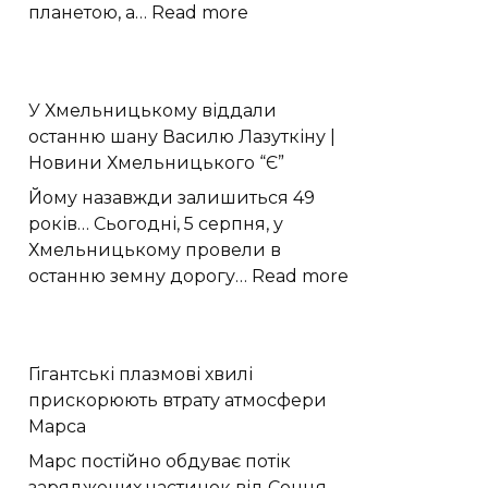
:
планетою, а…
Read more
Моделювання
показало
активні
У Хмельницькому віддали
рифтові
останню шану Василю Лазуткіну |
долини
Новини Хмельницького “Є”
на
Венері
Йому назавжди залишиться 49
років… Сьогодні, 5 серпня, у
Хмельницькому провели в
:
останню земну дорогу…
Read more
У
Хмельницько
віддали
Гігантські плазмові хвилі
останню
прискорюють втрату атмосфери
шану
Марса
Василю
Лазуткіну
Марс постійно обдуває потік
|
заряджених частинок від Сонця —