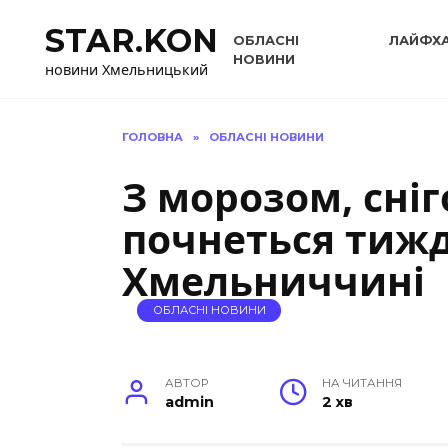
Перейти
STAR.KON
до
ОБЛАСНІ
ЛАЙФХ
вмісту
НОВИНИ
новини Хмельницький
ГОЛОВНА
»
ОБЛАСНІ НОВИНИ
З морозом, сні
почнеться тиж
Хмельниччині
ОБЛАСНІ НОВИНИ
АВТОР
НА ЧИТАННЯ
admin
2 хв