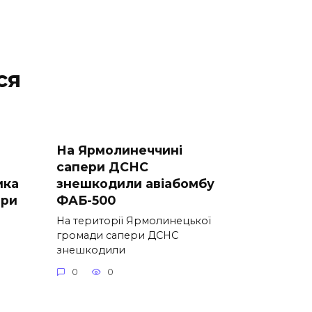
ся
На Ярмолинеччині
сапери ДСНС
ика
знешкодили авіабомбу
зри
ФАБ-500
На території Ярмолинецької
громади сапери ДСНС
знешкодили
0
0