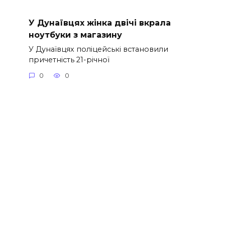
У Дунаївцях жінка двічі вкрала
ноутбуки з магазину
У Дунаївцях поліцейські встановили
причетність 21-річної
0
0