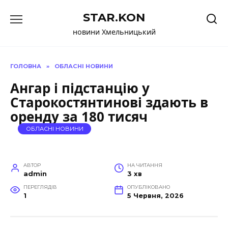
Перейти
STAR.KON
до
вмісту
новини Хмельницький
ГОЛОВНА
»
ОБЛАСНІ НОВИНИ
Ангар і підстанцію у
Старокостянтинові здають в
оренду за 180 тисяч
ОБЛАСНІ НОВИНИ
АВТОР
НА ЧИТАННЯ
admin
3 хв
ПЕРЕГЛЯДІВ
ОПУБЛІКОВАНО
1
5 Червня, 2026