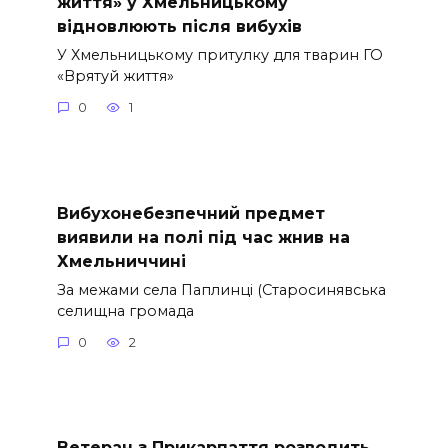
життя» у Хмельницькому
відновлюють після вибухів
У Хмельницькому притулку для тварин ГО
«Врятуй життя»
0
1
Вибухонебезпечний предмет
виявили на полі під час жнив на
Хмельниччині
За межами села Паплинці (Старосинявська
селищна громада
0
2
Ветеран з Прикарпаття розводить