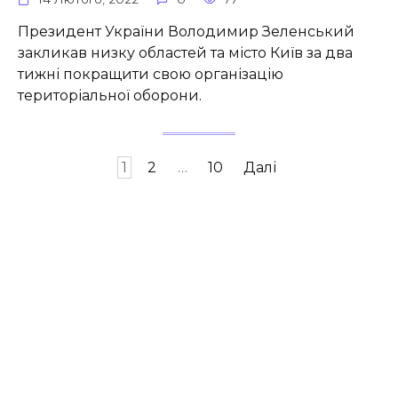
Президент України Володимир Зеленський
закликав низку областей та місто Київ за два
тижні покращити свою організацію
територіальної оборони.
Пагінація
1
2
…
10
Далі
записів