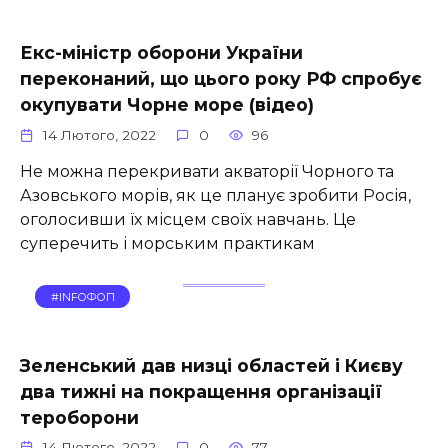
Екс-міністр оборони України
переконаний, що цього року РФ спробує
окупувати Чорне море (відео)
14 Лютого, 2022
0
96
Не можна перекривати акваторії Чорного та
Азовського морів, як це планує зробити Росія,
оголосивши їх місцем своїх навчань. Це
суперечить і морським практикам
#INFOФОП
Зеленський дав низці областей і Києву
два тижні на покращення організації
тероборони
14 Лютого, 2022
0
77