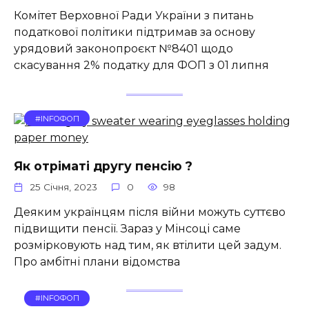
Комітет Верховної Ради України з питань
податкової політики підтримав за основу
урядовий законопроєкт №8401 щодо
скасування 2% податку для ФОП з 01 липня
#INFOФОП
Як отріматі другу пенсію ?
25 Січня, 2023
0
98
Деяким українцям після війни можуть суттєво
підвищити пенсії. Зараз у Мінсоці саме
розмірковують над тим, як втілити цей задум.
Про амбітні плани відомства
#INFOФОП