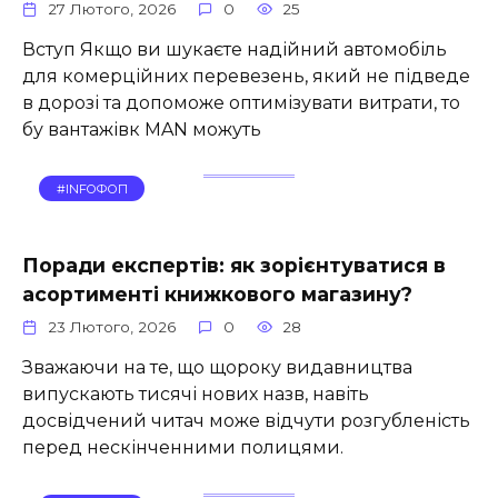
27 Лютого, 2026
0
25
Вступ Якщо ви шукаєте надійний автомобіль
для комерційних перевезень, який не підведе
в дорозі та допоможе оптимізувати витрати, то
бу вантажівк MAN можуть
#INFOФОП
Поради експертів: як зорієнтуватися в
асортименті книжкового магазину?
23 Лютого, 2026
0
28
Зважаючи на те, що щороку видавництва
випускають тисячі нових назв, навіть
досвідчений читач може відчути розгубленість
перед нескінченними полицями.