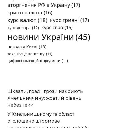
вторгнення РФ в Україну
(17)
криптовалюта
(16)
курс валют
(18)
курс гривні
(17)
курс євро
(15)
курс долара
(12)
новини України
(45)
погода у Києві
(13)
токенізація контенту
(11)
цифрові колекційні предмети
(11)
Шквали, град і грози накриють
Хмельниччину: жовтий рівень
небезпеки
У Хмельницькому та області
оголошено штормове
попередження: до кынця доби 6