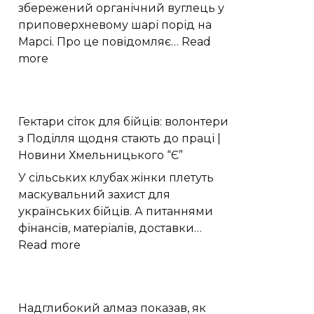
NbSe₂
збережений органічний вуглець у
приповерхневому шарі порід на
Марсі. Про це повідомляє…
Read
:
more
Perseverance
виявив
органічний
Гектари сіток для бійців: волонтери
вуглець
з Поділля щодня стають до праці |
під
Новини Хмельницького “Є”
поверхнею
Марса
У сільських клубах жінки плетуть
маскувальний захист для
українських бійців. А питаннями
фінансів, матеріалів, доставки…
:
Read more
Гектари
сіток
для
Надглибокий алмаз показав, як
бійців: