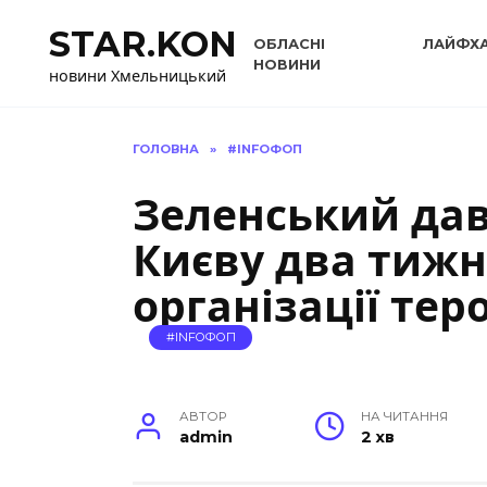
Перейти
STAR.KON
до
ОБЛАСНІ
ЛАЙФХ
вмісту
НОВИНИ
новини Хмельницький
ГОЛОВНА
»
#INFOФОП
Зеленський дав
Києву два тижн
організації те
#INFOФОП
АВТОР
НА ЧИТАННЯ
admin
2 хв