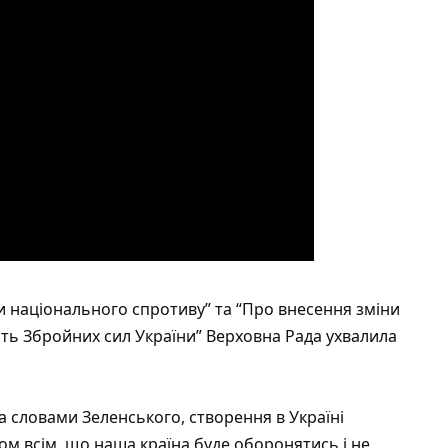
и національного спротиву” та “Про внесення зміни
ість Збройних сил України” Верховна Рада ухвалила
За словами Зеленського, створення в Україні
м всім, що наша країна буде оборонятись і не