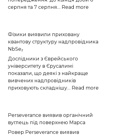
:
серпня та 7 серпня…
Read more
Шквали,
град
і
Фізики виявили приховану
грози
квантову структуру надпровідника
накриють
NbSe₂
Хмельниччину:
жовтий
Дослідники з Єврейського
рівень
університету в Єрусалимі
небезпеки
показали, що деякі з найкраще
вивчених надпровідників
:
приховують складнішу…
Read more
Фізики
виявили
приховану
Perseverance виявив органічний
квантову
вуглець під поверхнею Марса
структуру
надпровідник
Ровер Perseverance виявив