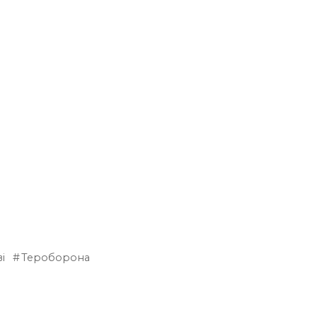
і
Тероборона