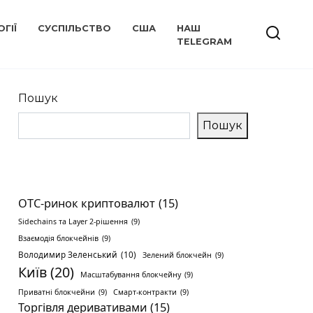
ГІЇ
СУСПІЛЬСТВО
США
НАШ
TELEGRAM
Пошук
Пошук
OTC-ринок криптовалют
(15)
Sidechains та Layer 2-рішення
(9)
Взаємодія блокчейнів
(9)
Володимир Зеленський
(10)
Зелений блокчейн
(9)
Київ
(20)
Масштабування блокчейну
(9)
Приватні блокчейни
(9)
Смарт-контракти
(9)
Торгівля деривативами
(15)