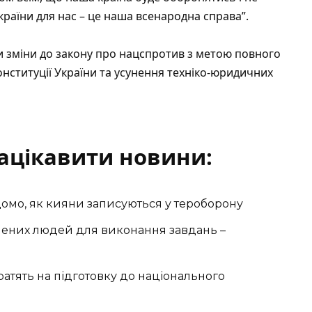
України для нас – це наша всенародна справа”.
ти зміни до закону про нацспротив з метою повного
ституції України та усунення техніко-юридичних
ацікавити новини:
ідомо, як кияни записуються у тероборону
влених людей для виконання завдань –
тратять на підготовку до національного