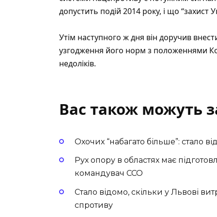
допустить подій 2014 року, і що “захист 
Утім наступного ж дня він доручив внес
узгодження його норм з положеннями Кон
недоліків.
Вас також можуть з
Охочих “набагато більше”: стало в
Рух опору в областях має підгото
командувач ССО
Стало відомо, скільки у Львові ви
спротиву