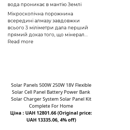
вода проникає в мантію Землі
волонтери
з
Мікроскопічна порожнина
Поділля
всередині алмазу завдовжки
щодня
всього 3 міліметри дала перший
стають
прямий доказ того, що мінерал…
до
:
Read more
праці
Надглибокий
|
алмаз
Новини
показав,
Хмельницького
як
“Є”
вода
проникає
Solar Panels 500W 250W 18V Flexible
в
Solar Cell Panel Battery Power Bank
мантію
Solar Charger System Solar Panel Kit
Землі
Complete For Home
Ціна : UAH 12801.66 (Original price:
UAH 13335.06, 4% off)