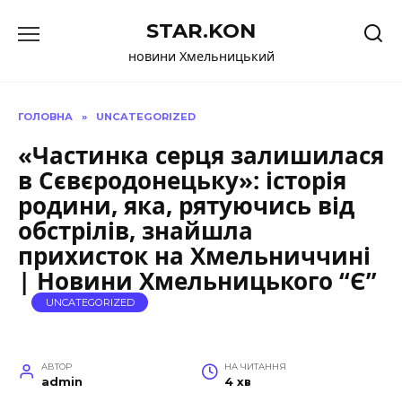
Перейти
STAR.KON
до
вмісту
новини Хмельницький
ГОЛОВНА
»
UNCATEGORIZED
«Частинка серця залишилася
в Сєвєродонецьку»: історія
родини, яка, рятуючись від
обстрілів, знайшла
прихисток на Хмельниччині
| Новини Хмельницького “Є”
UNCATEGORIZED
АВТОР
НА ЧИТАННЯ
admin
4 хв