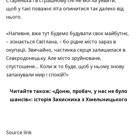
Старенька і в страшному сні не могла уявити,
щоб у такі поважні літа опинитися так далеко від
нього.
«Напевне, вже тут будемо будувати своє майбутнє,
– зізнається Світлана, – бо рідне місто зараз в
окупації. Звичайно, частинка серця залишилася в
Сєвєродонецьку. Але місто зруйноване,
спустошене… Коли ж то буде, щоб у ньому знову
запанували мир і спокій?»
Читайте також:
«Доню, пробач, у нас не було
шансів»: історія Захисника з Хмельницького
Source link