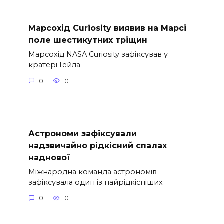
Марсохід Curiosity виявив на Марсі
поле шестикутних тріщин
Марсохід NASA Curiosity зафіксував у
кратері Гейла
0
0
Астрономи зафіксували
надзвичайно рідкісний спалах
наднової
Міжнародна команда астрономів
зафіксувала один із найрідкісніших
0
0