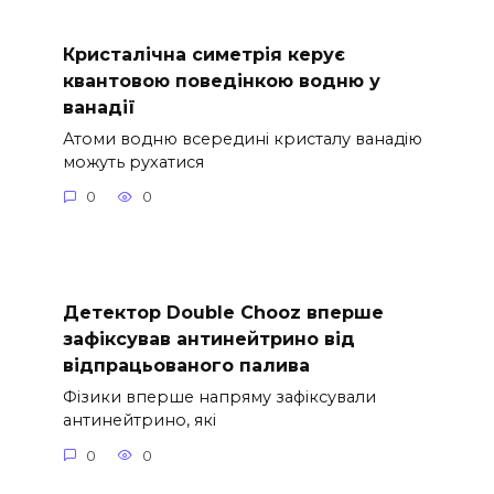
Кристалічна симетрія керує
квантовою поведінкою водню у
ванадії
Атоми водню всередині кристалу ванадію
можуть рухатися
0
0
Детектор Double Chooz вперше
зафіксував антинейтрино від
відпрацьованого палива
Фізики вперше напряму зафіксували
антинейтрино, які
0
0