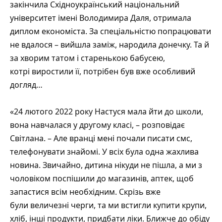
закінчила Східноукраїнський національний
університет імені Володимира Даля, отримала
диплом економіста. За спеціальністю попрацювати
не вдалося – вийшла заміж, народила донечку. Та й
за хворим татом і старенькою бабусею,
котрі виростили її, потрібен був вже особливий
догляд…
«24 лютого 2022 року Настуся мала йти до школи,
вона навчалася у другому класі, – розповідає
Світлана. – Але вранці мені почали писати смс,
телефонувати знайомі. У всіх була одна жахлива
новина. Звичайно, дитина нікуди не пішла, а ми з
чоловіком поспішили до магазинів, аптек, щоб
запастися всім необхідним. Скрізь вже
були величезні черги, та ми встигли купити крупи,
хліб, інші продукти, придбати ліки. Ближче до обіду