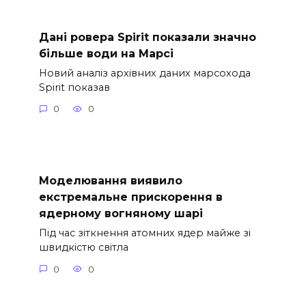
Дані ровера Spirit показали значно
більше води на Марсі
Новий аналіз архівних даних марсохода
Spirit показав
0
0
Моделювання виявило
екстремальне прискорення в
ядерному вогняному шарі
Під час зіткнення атомних ядер майже зі
швидкістю світла
0
0