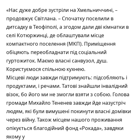
«Нас дуже добре зустріли на Хмельниччині, –
продовжує Світлана. – Спочатку поселили в
дитсадку в Теофіполі, а згодом дали дві кімнатки в
селі Котюржинці, де облаштували місце
компактного поселення (МКП). Приміщення
обіцяють переобладнати під соціальний
гуртожиток. Маємо власні санвузол, душ.
Користуємося спільною кухнею.
Місцеві люди завжди підтримують: підсобляють і
продуктами, і речами. Татові знайшли інвалідний
візок, бо його ми не змогли взяти з собою. Голова
громади Михайло Тененев завжди йде назустріч
людям, які були вимушені покинути власні домівки
через війну. Також місцем нашого проживання
опікується благодійний фонд «Рокада», завдяки
якому у