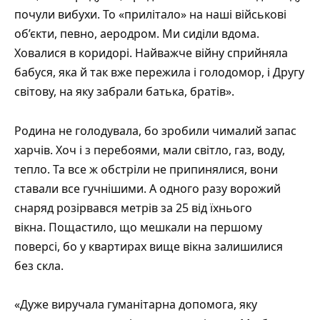
почули вибухи. То «прилітало» на наші військові
об’єкти, певно, аеродром. Ми сиділи вдома.
Ховалися в коридорі. Найважче війну сприйняла
бабуся, яка й так вже пережила і голодомор, і Другу
світову, на яку забрали батька, братів».
Родина не голодувала, бо зробили чималий запас
харчів. Хоч і з перебоями, мали світло, газ, воду,
тепло. Та все ж обстріли не припинялися, вони
ставали все гучнішими. А одного разу ворожий
снаряд розірвався метрів за 25 від їхнього
вікна. Пощастило, що мешкали на першому
поверсі, бо у квартирах вище вікна залишилися
без скла.
«Дуже виручала гуманітарна допомога, яку