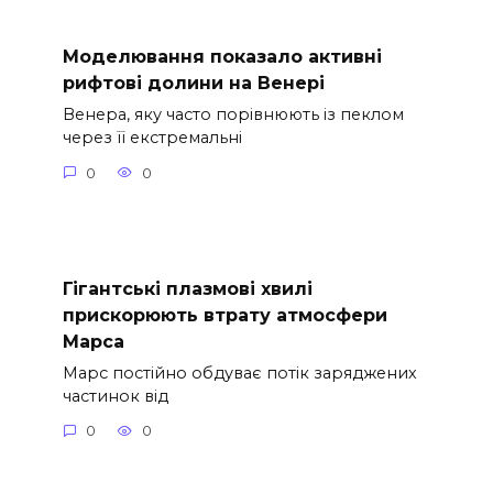
Моделювання показало активні
рифтові долини на Венері
Венера, яку часто порівнюють із пеклом
через її екстремальні
0
0
Гігантські плазмові хвилі
прискорюють втрату атмосфери
Марса
Марс постійно обдуває потік заряджених
частинок від
0
0