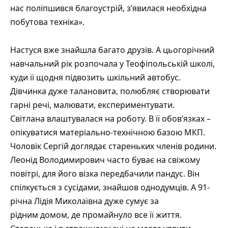
нас поліпшився благоустрій, з’явилася необхідна
побутова техніка».
Настуся вже знайшла багато друзів. А цьогорічний
навчальний рік розпочала у Теофіпольській школі,
куди її щодня підвозить шкільний автобус.
Дівчинка дуже талановита, полюбляє створювати
гарні речі, малювати, експериментувати.
Світлана влаштувалася на роботу. В її обов’язках –
опікуватися матеріально-технічною базою МКП.
Чоловік Сергій доглядає стареньких членів родини.
Леонід Володимирович часто буває на свіжому
повітрі, для його візка передбачили пандус. Він
спілкується з сусідами, знайшов однодумців. А 91-
річна Лідія Миколаївна дуже сумує за
рідним домом, де промайнуло все її життя.