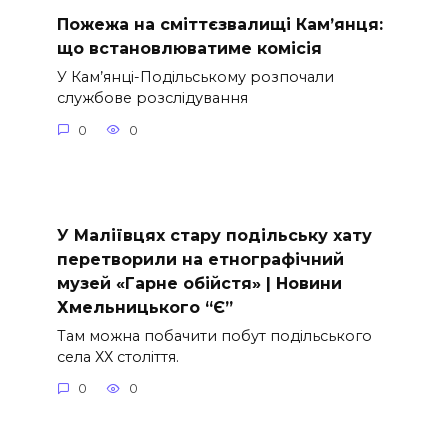
Пожежа на сміттєзвалищі Кам’янця:
що встановлюватиме комісія
У Кам’янці-Подільському розпочали
службове розслідування
0
0
У Маліївцях стару подільську хату
перетворили на етнографічний
музей «Гарне обійстя» | Новини
Хмельницького “Є”
Там можна побачити побут подільського
села ХХ століття.
0
0