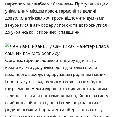
парковим ансамблем «Самчики». Прогулянка цим
унікальним місцем краси, гармонії та величі
дозволила жінкам хоч трохи відпочити думками,
зануритися в атмосферу спокою та доторкнутися
до української історичної спадщини.
Організатори висловлюють щиру вдячність
кожному, хто долучився до підготовки цього
важливого заходу, подарувавши родинам наших
Героїв таку необхідну увагу, тепло та незабутні
щирі емоції. Нехай українська вишиванка завжди
залишається для нас символом надійного захисту,
глибокої любові та єдності великої української
родини, її вишиті орнаменти оберігають кожну
сім’ю, а наша згуртованість упевнено веде Україну