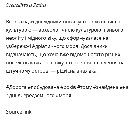
Sveuсilista u Zadru
Всі знахідки дослідники пов’язують з хварською
культурою — археологічною культурою пізнього
неоліту і мідного віку, що сформувалася на
узбережжі Адріатичного моря. Дослідники
відзначають, що хоча вже відомо багато різних
поселень кам’яного віку, створення поселення на
штучному острові — рідкісна знахідка.
#Дорога #побудована #років #тому #знайдена #на
#дні #Середземного #моря
Source link