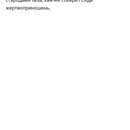
стародавні леза, кам’яні сокири і сліди
жертвоприношень.