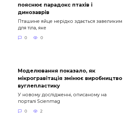
пояснює парадокс птахів і
динозаврів
Пташине яйце нерідко здається завеликим
для тіла, яке
0
0
Моделювання показало, як
мікрогравітація змінює виробництво
вуглепластику
У новому дослідженні, описаному на
порталі Scienmag
0
2