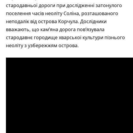
стародавньої дороги при дослідженні затонулого
поселення часів неоліту Соліна, розташованого
неподалік від острова Корчула. Дослідники
вважають, що кам’яна дорога пов’язувала
стародавнє городище хварської культури пізнього
неоліту з узбережжям острова.