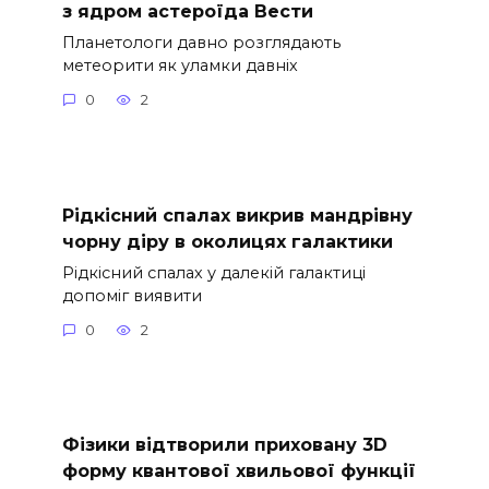
з ядром астероїда Вести
Планетологи давно розглядають
метеорити як уламки давніх
0
2
Рідкісний спалах викрив мандрівну
чорну діру в околицях галактики
Рідкісний спалах у далекій галактиці
допоміг виявити
0
2
Фізики відтворили приховану 3D
форму квантової хвильової функції