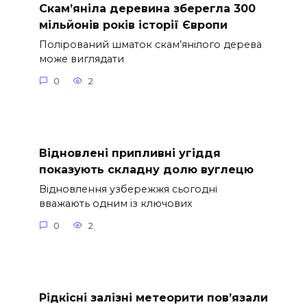
Скам’яніла деревина зберегла 300
мільйонів років історії Європи
Полірований шматок скам’янілого дерева
може виглядати
0
2
Відновлені припливні угіддя
показують складну долю вуглецю
Відновлення узбережжя сьогодні
вважають одним із ключових
0
2
Рідкісні залізні метеорити пов’язали