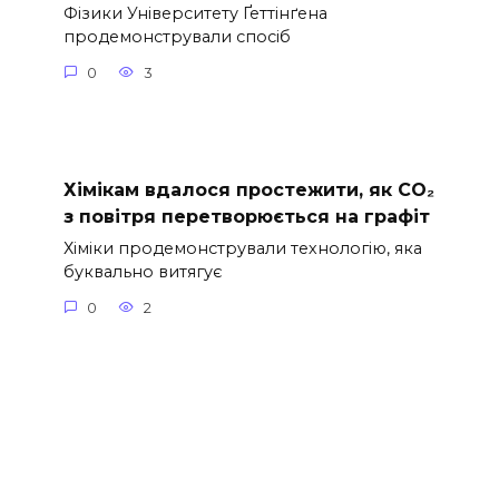
Фізики Університету Ґеттінґена
продемонстрували спосіб
0
3
Хімікам вдалося простежити, як CO₂
з повітря перетворюється на графіт
Хіміки продемонстрували технологію, яка
буквально витягує
0
2